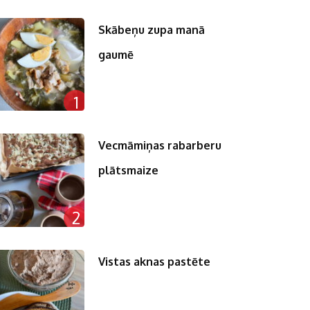
Skābeņu zupa manā
gaumē
1
Vecmāmiņas rabarberu
plātsmaize
2
Vistas aknas pastēte