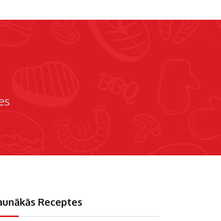
es
aunākās Receptes