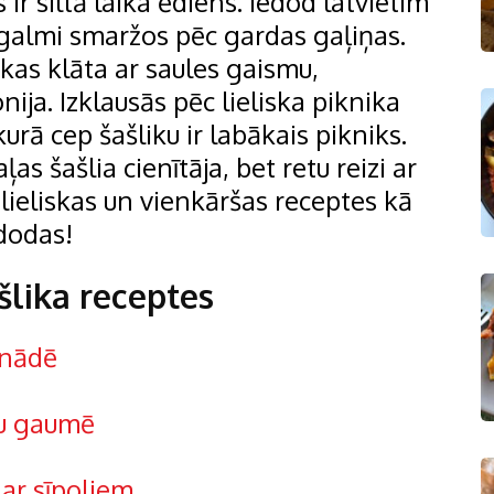
 ir siltā laika ēdiens. Iedod latvietim
pagalmi smaržos pēc gardas gaļiņas.
as klāta ar saules gaismu,
ija. Izklausās pēc lieliska piknika
urā cep šašliku ir labākais pikniks.
as šašlia cienītāja, bet retu reizi ar
 lieliskas un vienkāršas receptes kā
zdodas!
šlika receptes
inādē
ļu gaumē
 ar sīpoliem