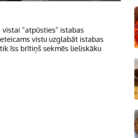
 vistai “atpūsties” istabas
eteicams vistu uzglabāt istabas
ik īss brītiņš sekmēs lieliskāku