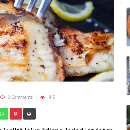
0 Comments
415
inkedIn
Whatsapp
Pinterest
Print