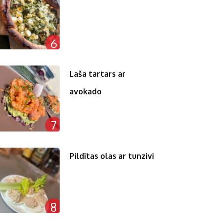
6
Laša tartars ar
avokado
7
Pildītas olas ar tunzivi
8