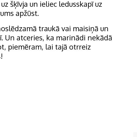
z šķīvja un ieliec ledusskapī uz
drums apžūst.
 noslēdzamā traukā vai maisiņā un
pī. Un atceries, ka marinādi nekādā
, piemēram, lai tajā otrreiz
!