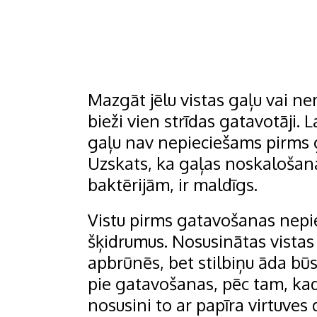
Mazgāt jēlu vistas gaļu vai ne
bieži vien strīdas gatavotāji. L
gaļu nav nepieciešams pirms 
Uzskats, ka gaļas noskalošan
baktērijām, ir maldīgs.
Vistu pirms gatavošanas nepi
šķidrumus. Nosusinātas vistas 
apbrūnēs, bet stilbiņu āda bū
pie gatavošanas, pēc tam, ka
nosusini to ar papīra virtuves