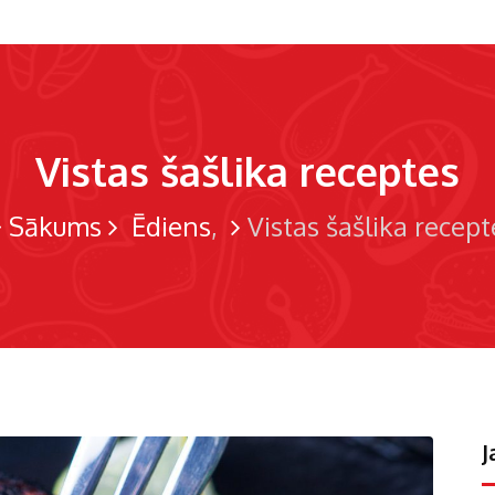
Vistas šašlika receptes
Sākums
Ēdiens
Vistas šašlika recept
J