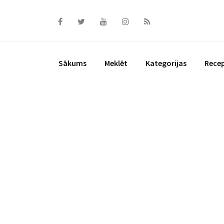
Skip
to
content
Sākums
Meklēt
Kategorijas
Rece