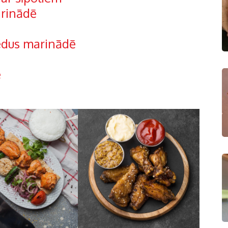
arinādē
medus marinādē
ē