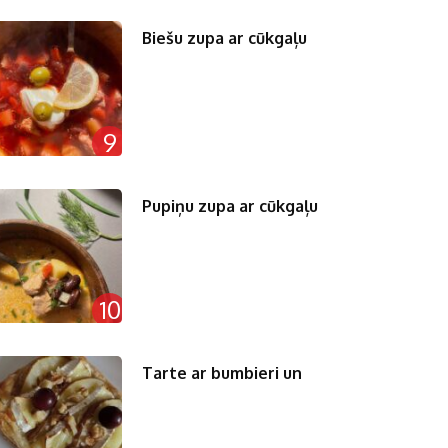
Biešu zupa ar cūkgaļu
9
Pupiņu zupa ar cūkgaļu
10
Tarte ar bumbieri un