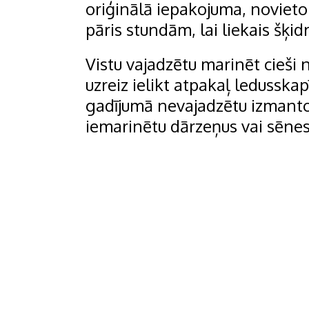
oriģinālā iepakojuma, novieto u
pāris stundām, lai liekais šķi
Vistu vajadzētu marinēt cieši
uzreiz ielikt atpakaļ ledusska
gadījumā nevajadzētu izmantot
iemarinētu dārzeņus vai sēnes