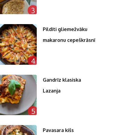
3
Pildīti gliemežvāku
makaronu cepeškrāsnī
4
Gandrīz klasiska
Lazanja
5
Pavasara kišs