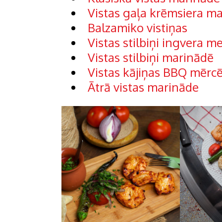
Vistas gaļa krēmsiera m
Balzamiko vistiņas
Vistas stilbiņi ingvera 
Vistas stilbiņi marinādē
Vistas kājiņas BBQ mērc
Ātrā vistas marināde