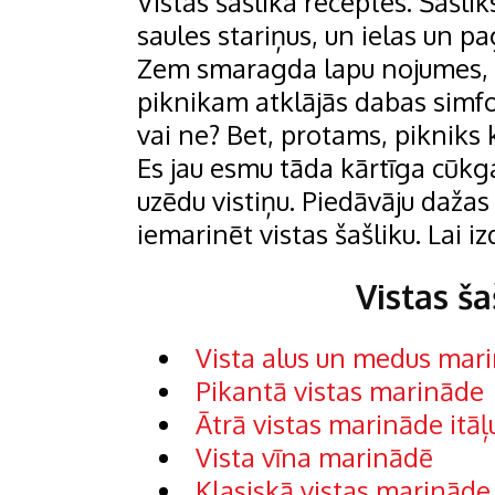
Vistas šašlika receptes. Šašliks
saules stariņus, un ielas un 
Zem smaragda lapu nojumes, k
piknikam atklājās dabas simfon
vai ne? Bet, protams, pikniks k
Es jau esmu tāda kārtīga cūkgaļ
uzēdu vistiņu. Piedāvāju dažas
iemarinēt vistas šašliku. Lai i
Vistas ša
Vista alus un medus mar
Pikantā vistas marināde
Ātrā vistas marināde itā
Vista vīna marinādē
Klasiskā vistas marināde