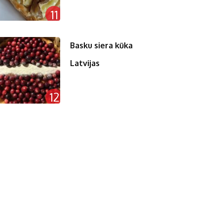
11
Basku siera kūka
Latvijas
12