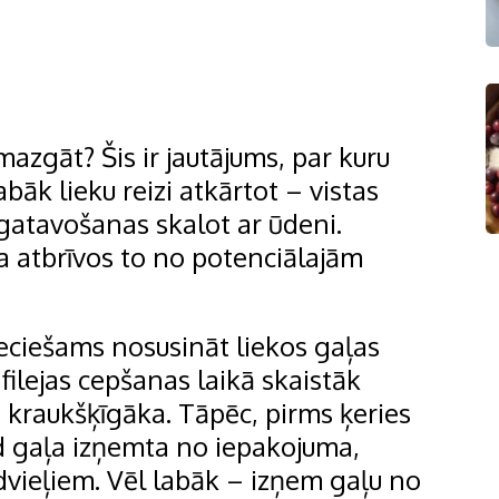
mazgāt? Šis ir jautājums, par kuru
abāk lieku reizi atkārtot – vistas
gatavošanas skalot ar ūdeni.
a atbrīvos to no potenciālajām
eciešams nosusināt liekos gaļas
filejas cepšanas laikā skaistāk
s kraukšķīgāka. Tāpēc, pirms ķeries
d gaļa izņemta no iepakojuma,
 dvieļiem. Vēl labāk – izņem gaļu no