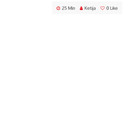
25 Min
Ketija
0
Like
Pasta
Vieglie makaronu