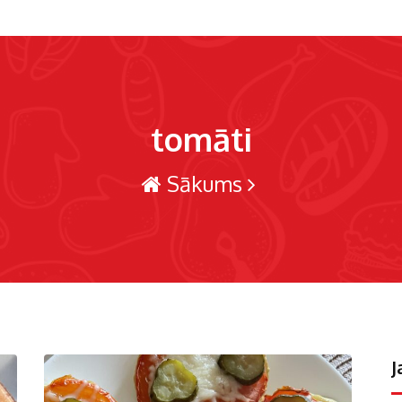
tomāti
Sākums
J