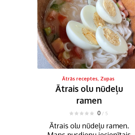
Ātrās receptes
,
Zupas
Ātrais olu nūdeļu
ramen
0
/ 5
Ātrais olu nūdeļu ramen.
Mans pusdienu iecienītais