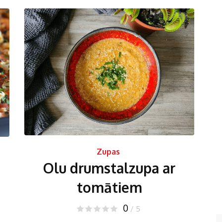
Zupas
Olu drumstalzupa ar
tomātiem
0
/ 5
Es zinu, kas ir tomātu