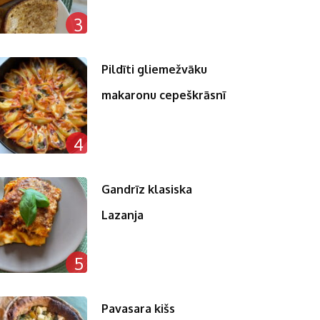
3
Pildīti gliemežvāku
makaronu cepeškrāsnī
4
Gandrīz klasiska
Lazanja
5
Pavasara kišs