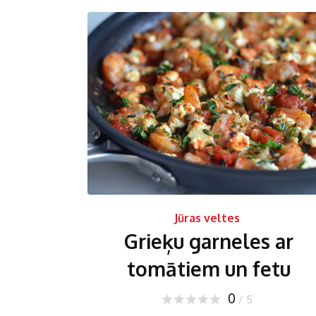
Jūras veltes
Grieķu garneles ar
tomātiem un fetu
0
/ 5