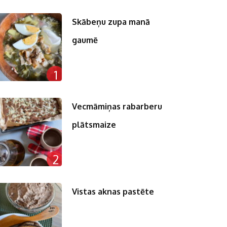
Skābeņu zupa manā
gaumē
1
Vecmāmiņas rabarberu
plātsmaize
2
Vistas aknas pastēte