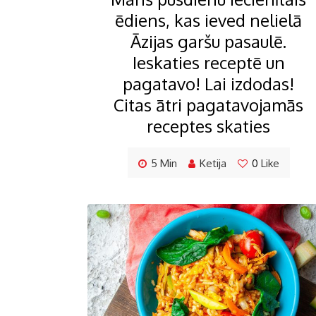
ēdiens, kas ieved nelielā
Āzijas garšu pasaulē.
Ieskaties receptē un
pagatavo! Lai izdodas!
Citas ātri pagatavojamās
receptes skaties
5 Min
Ketija
0
Like