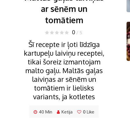
ar sēnēm un
tomātiem
0
/ 5
Šī recepte ir ļoti līdzīga
kartupeļu laiviņu receptei,
tikai šoreiz izmantojam
malto gaļu. Maltās gaļas
laiviņas ar sēnēm un
tomātiem ir lielisks
variants, ja kotletes
40 Min
Ketija
0
Like