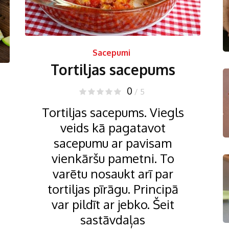
Sacepumi
Tortiljas sacepums
0
/ 5
Tortiljas sacepums. Viegls
veids kā pagatavot
sacepumu ar pavisam
vienkāršu pametni. To
varētu nosaukt arī par
tortiljas pīrāgu. Principā
var pildīt ar jebko. Šeit
sastāvdaļas