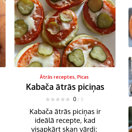
Ātrās receptes
,
Picas
Kabača ātrās piciņas
0
/ 5
Kabača ātrās piciņas ir
ideālā recepte, kad
visapkārt skan vārdi: