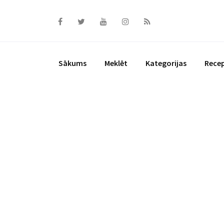
Skip
to
content
Sākums
Meklēt
Kategorijas
Rece