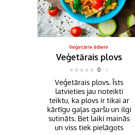
Veģetārie ēdieni
Veģetārais plovs
0
/ 5
Veģetārais plovs. Īsts
latvieties jau noteikti
teiktu, ka plovs ir tikai ar
kārtīgu gaļas garšu un ilgi
sutināts. Bet laiki mainās
un viss tiek pielāgots