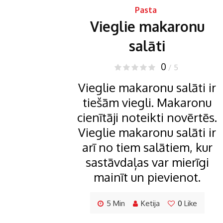
salāti
0
/ 5
Vieglie makaronu salāti ir
tiešām viegli. Makaronu
cienītāji noteikti novērtēs.
Vieglie makaronu salāti ir
arī no tiem salātiem, kur
sastāvdaļas var mierīgi
mainīt un pievienot.
5 Min
Ketija
0
Like