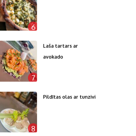
6
Laša tartars ar
avokado
7
Pildītas olas ar tunzivi
8