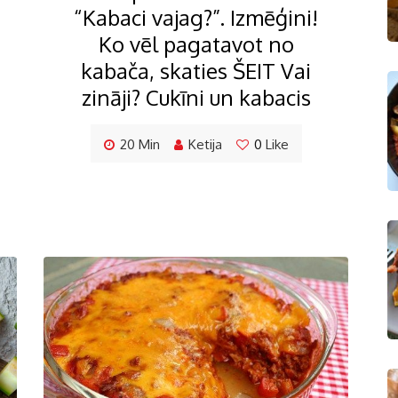
“Kabaci vajag?”. Izmēģini!
Ko vēl pagatavot no
kabača, skaties ŠEIT Vai
zināji? Cukīni un kabacis
20 Min
Ketija
0
Like