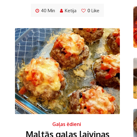
40 Min
Ketija
0
Like
Gaļas ēdieni
Maltās gaļas laiviņas