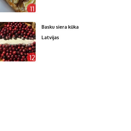
11
Basku siera kūka
Latvijas
12