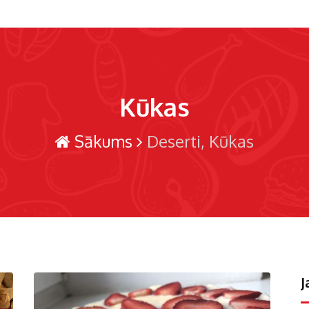
Kūkas
Sākums
Deserti
Kūkas
J