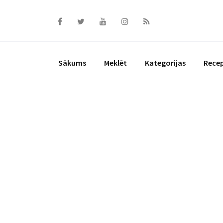
Skip
to
content
Sākums
Meklēt
Kategorijas
Rece