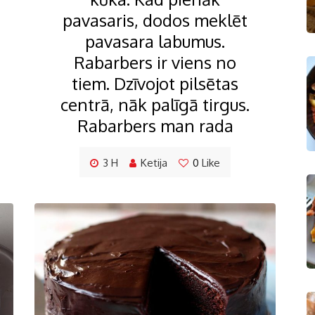
pavasaris, dodos meklēt
pavasara labumus.
Rabarbers ir viens no
tiem. Dzīvojot pilsētas
centrā, nāk palīgā tirgus.
Rabarbers man rada
3 H
Ketija
0
Like