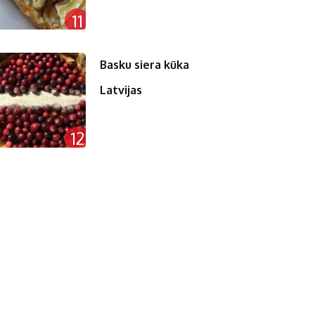
11
Basku siera kūka
Latvijas
12