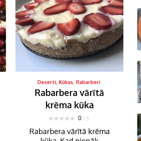
Deserti
,
Kūkas
,
Rabarberi
Rabarbera vārītā
krēma kūka
0
/ 5
Rabarbera vārītā krēma
kūka. Kad pienāk