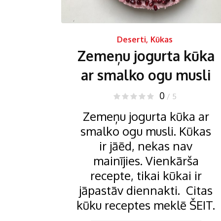
Deserti
,
Kūkas
Zemeņu jogurta kūka
ar smalko ogu musli
0
/ 5
Zemeņu jogurta kūka ar
smalko ogu musli. Kūkas
ir jāēd, nekas nav
mainījies. Vienkārša
recepte, tikai kūkai ir
jāpastāv diennakti. Citas
kūku receptes meklē ŠEIT.