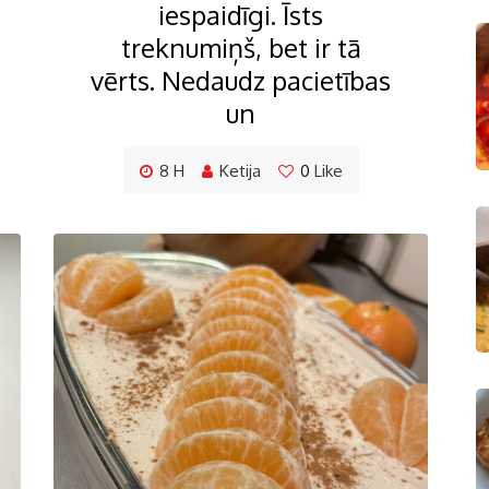
iespaidīgi. Īsts
treknumiņš, bet ir tā
vērts. Nedaudz pacietības
un
8 H
Ketija
0
Like