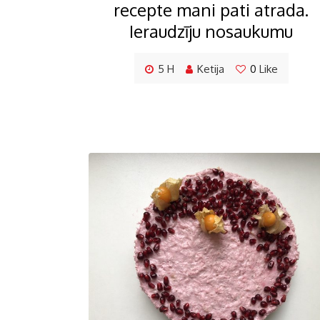
recepte mani pati atrada.
Ieraudzīju nosaukumu
5 H
Ketija
0
Like