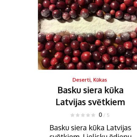
Deserti
,
Kūkas
Basku siera kūka
Latvijas svētkiem
0
/ 5
Basku siera kūka Latvijas
svētkiem. Lielisku ēdienu