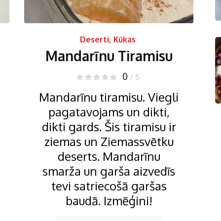
Deserti
,
Kūkas
Mandarīnu Tiramisu
0
/ 5
Mandarīnu tiramisu. Viegli
pagatavojams un dikti,
dikti gards. Šis tiramisu ir
ziemas un Ziemassvētku
deserts. Mandarīnu
smarža un garša aizvedīs
tevi satriecošā garšas
baudā. Izmēģini!