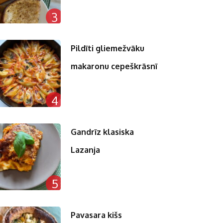
3
Pildīti gliemežvāku
makaronu cepeškrāsnī
4
Gandrīz klasiska
Lazanja
5
Pavasara kišs