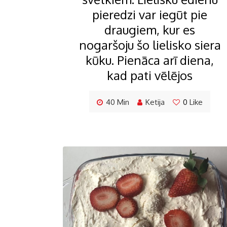
pieredzi var iegūt pie
draugiem, kur es
nogaršoju šo lielisko siera
kūku. Pienāca arī diena,
kad pati vēlējos
40 Min
Ketija
0
Like