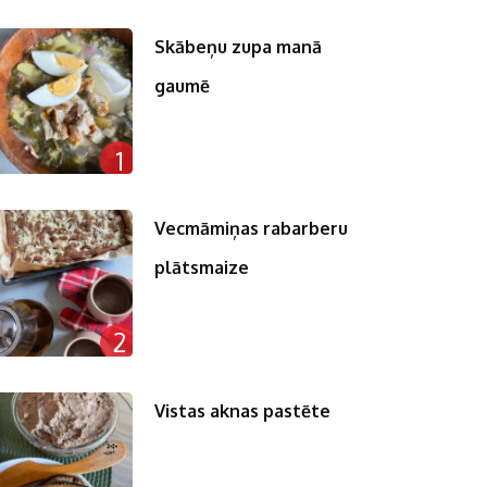
Skābeņu zupa manā
gaumē
1
Vecmāmiņas rabarberu
plātsmaize
2
Vistas aknas pastēte