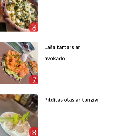
6
Laša tartars ar
avokado
7
Pildītas olas ar tunzivi
8