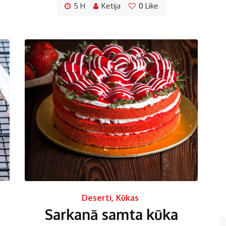
5 H
Ketija
0
Like
Deserti
,
Kūkas
Sarkanā samta kūka