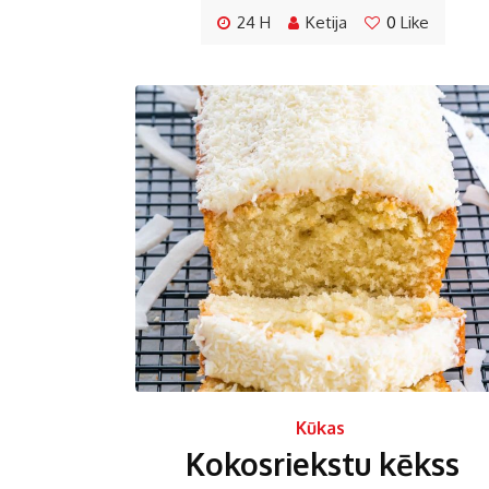
24 H
Ketija
0
Like
Kūkas
Kokosriekstu kēkss