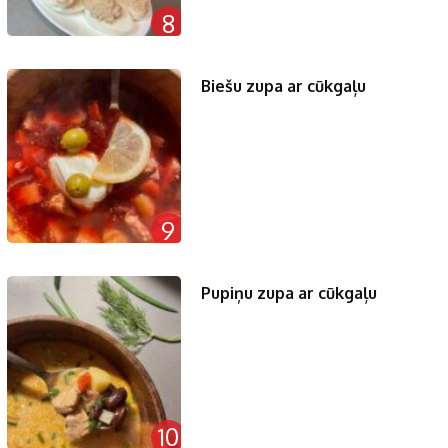
8
Biešu zupa ar cūkgaļu
9
Pupiņu zupa ar cūkgaļu
10