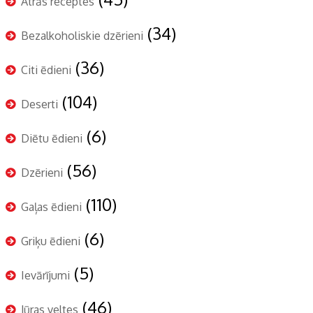
Ātrās receptes
(34)
Bezalkoholiskie dzērieni
(36)
Citi ēdieni
(104)
Deserti
(6)
Diētu ēdieni
(56)
Dzērieni
(110)
Gaļas ēdieni
(6)
Griķu ēdieni
(5)
Ievārījumi
(46)
Jūras veltes