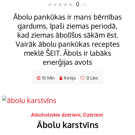
0
/ 5
Ābolu pankūkas ir mans bērnības
gardums, īpaši ziemas periodā,
kad ziemas ābolīšus sākām ēst.
Vairāk ābolu pankūkas receptes
meklē ŠEIT. Ābols ir labāks
enerģijas avots
10 Min
Ketija
0
Like
Alkoholiskie dzērieni
,
Dzērieni
Ābolu karstvīns