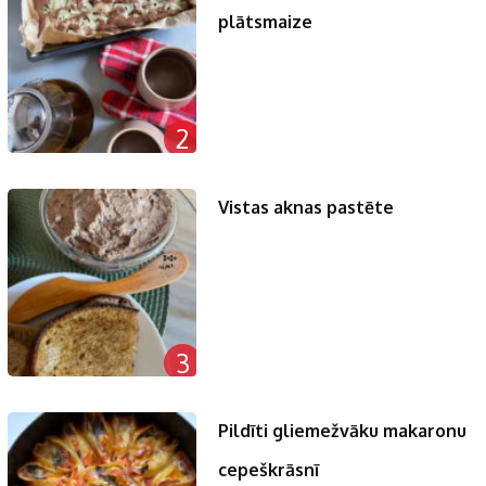
plātsmaize
2
Vistas aknas pastēte
3
Pildīti gliemežvāku makaronu
cepeškrāsnī