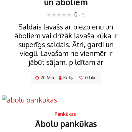
un āboliem
0
/ 5
Saldais lavašs ar biezpienu un
āboliem vai drīzāk lavaša kūka ir
superīgs saldais. Ātri, gardi un
viegli. Lavašam ne vienmēr ir
jābūt sāļam, pildītam ar
20 Min
Ketija
0
Like
Pankūkas
Ābolu pankūkas