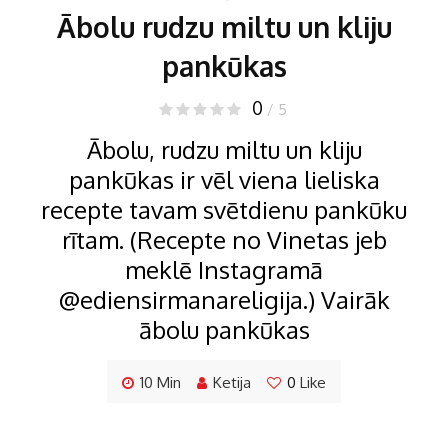
Ābolu rudzu miltu un kliju
pankūkas
0
/ 5
Ābolu, rudzu miltu un kliju
pankūkas ir vēl viena lieliska
recepte tavam svētdienu pankūku
rītam. (Recepte no Vinetas jeb
meklē Instagramā
@ediensirmanareligija.) Vairāk
ābolu pankūkas
10 Min
Ketija
0
Like