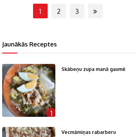
1
2
3
Jaunākās Receptes
Skābeņu zupa manā gaumē
1
Vecmāmiņas rabarberu