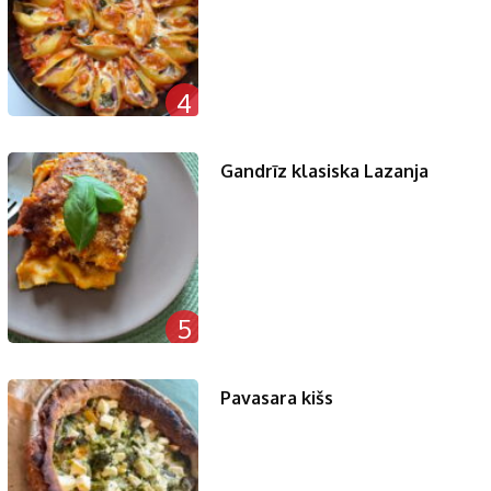
4
Gandrīz klasiska Lazanja
5
Pavasara kišs