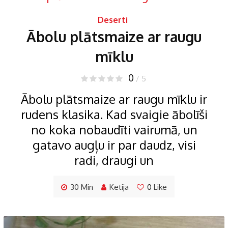
Deserti
Ābolu plātsmaize ar raugu
mīklu
0
/ 5
Ābolu plātsmaize ar raugu mīklu ir
rudens klasika. Kad svaigie ābolīši
no koka nobaudīti vairumā, un
gatavo augļu ir par daudz, visi
radi, draugi un
30 Min
Ketija
0
Like