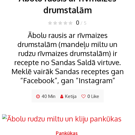
drumstalām
0
/ 5
Ābolu rausis ar rīvmaizes
drumstalām (mandeļu miltu un
rudzu rīvmaizes drumstalām) ir
recepte no Sandas Saldā virtuve.
Meklē vairāk Sandas receptes gan
“Facebook”, gan “Instagram”
40 Min
Ketija
0
Like
Pankūkas