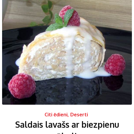
Citi ēdieni
,
Deserti
Saldais lavašs ar biezpienu