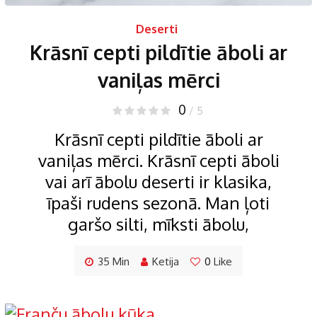
Deserti
Krāsnī cepti pildītie āboli ar
vaniļas mērci
0
/ 5
Krāsnī cepti pildītie āboli ar
vaniļas mērci. Krāsnī cepti āboli
vai arī ābolu deserti ir klasika,
īpaši rudens sezonā. Man ļoti
garšo silti, mīksti ābolu,
35 Min
Ketija
0
Like