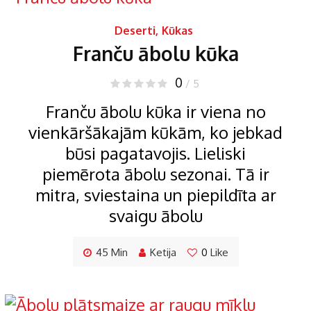
Deserti
,
Kūkas
Franču ābolu kūka
0
/ 5
Franču ābolu kūka ir viena no
vienkāršākajām kūkām, ko jebkad
būsi pagatavojis. Lieliski
piemērota ābolu sezonai. Tā ir
mitra, sviestaina un piepildīta ar
svaigu ābolu
45 Min
Ketija
0
Like