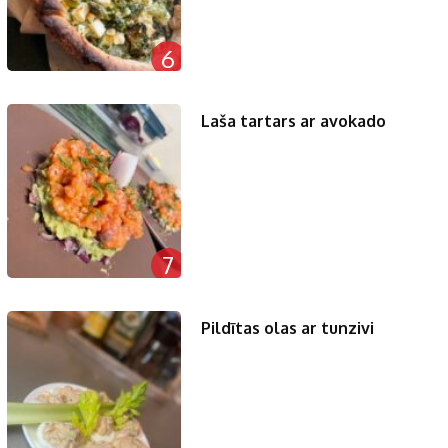
6
Laša tartars ar avokado
7
Pildītas olas ar tunzivi