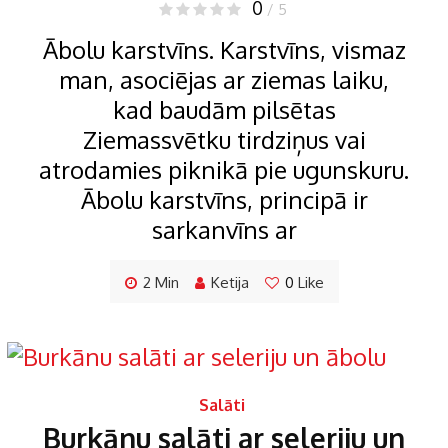
0
/ 5
Ābolu karstvīns. Karstvīns, vismaz
man, asociējas ar ziemas laiku,
kad baudām pilsētas
Ziemassvētku tirdziņus vai
atrodamies piknikā pie ugunskuru.
Ābolu karstvīns, principā ir
sarkanvīns ar
2 Min
Ketija
0
Like
Salāti
Burkānu salāti ar seleriju un