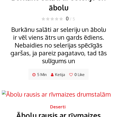
ābolu
0
/ 5
Burkānu salāti ar seleriju un ābolu
ir vēl viens ātrs un gards ēdiens.
Nebaidies no selerijas spēcīgās
garšas, ja pareiz pagatavo, tad tās
sulīgums un
5 Min
Ketija
0
Like
Deserti
Ābolu rausis ar rīvmaizes