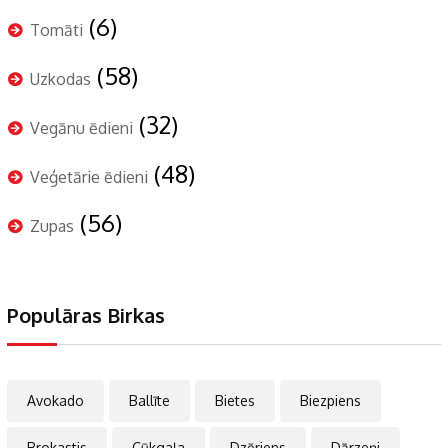
(6)
Tomāti
(58)
Uzkodas
(32)
Vegānu ēdieni
(48)
Veģetārie ēdieni
(56)
Zupas
Populāras Birkas
Avokado
Ballīte
Bietes
Biezpiens
Brokastis
Cūkgaļa
Dzēriens
Dārzeņi