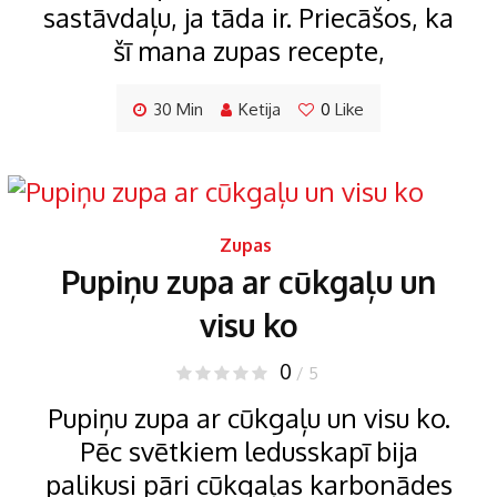
sastāvdaļu, ja tāda ir. Priecāšos, ka
šī mana zupas recepte,
30 Min
Ketija
0
Like
Zupas
Pupiņu zupa ar cūkgaļu un
visu ko
0
/ 5
Pupiņu zupa ar cūkgaļu un visu ko.
Pēc svētkiem ledusskapī bija
palikusi pāri cūkgaļas karbonādes