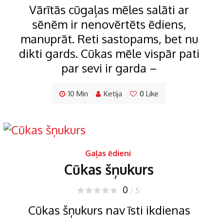
Vārītās cūgaļas mēles salāti ar
sēnēm ir nenovērtēts ēdiens,
manuprāt. Reti sastopams, bet nu
dikti gards. Cūkas mēle vispār pati
par sevi ir garda –
10 Min
Ketija
0
Like
Gaļas ēdieni
Cūkas šņukurs
0
/ 5
Cūkas šņukurs nav īsti ikdienas