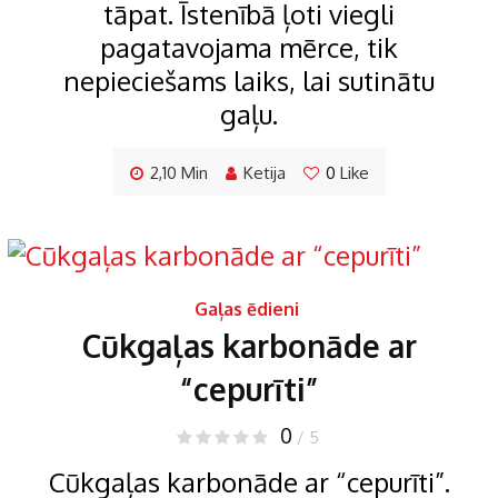
tāpat. Īstenībā ļoti viegli
pagatavojama mērce, tik
nepieciešams laiks, lai sutinātu
gaļu.
2,10 Min
Ketija
0
Like
Gaļas ēdieni
Cūkgaļas karbonāde ar
“cepurīti”
0
/ 5
Cūkgaļas karbonāde ar “cepurīti”.