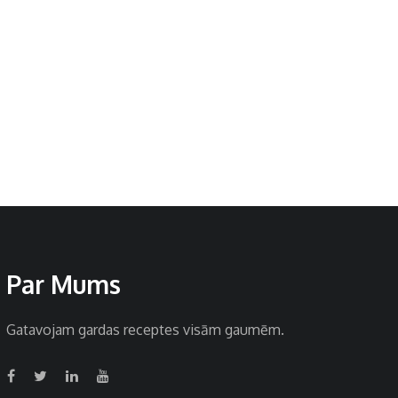
Par Mums
Gatavojam gardas receptes visām gaumēm.