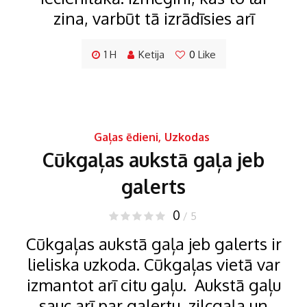
zina, varbūt tā izrādīsies arī
1 H
Ketija
0
Like
Gaļas ēdieni
,
Uzkodas
Cūkgaļas aukstā gaļa jeb
galerts
0
/ 5
Cūkgaļas aukstā gaļa jeb galerts ir
lieliska uzkoda. Cūkgaļas vietā var
izmantot arī citu gaļu. Aukstā gaļu
sauc arī par galertu, zilcgaļa un