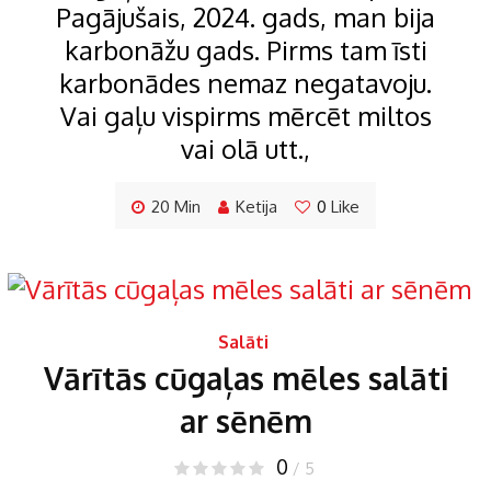
Pagājušais, 2024. gads, man bija
karbonāžu gads. Pirms tam īsti
karbonādes nemaz negatavoju.
Vai gaļu vispirms mērcēt miltos
vai olā utt.,
20 Min
Ketija
0
Like
Salāti
Vārītās cūgaļas mēles salāti
ar sēnēm
0
/ 5