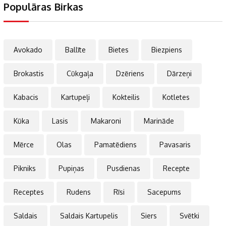
Populāras Birkas
Avokado
Ballīte
Bietes
Biezpiens
Brokastis
Cūkgaļa
Dzēriens
Dārzeņi
Kabacis
Kartupeļi
Kokteilis
Kotletes
Kūka
Lasis
Makaroni
Marināde
Mērce
Olas
Pamatēdiens
Pavasaris
Pikniks
Pupiņas
Pusdienas
Recepte
Receptes
Rudens
Rīsi
Sacepums
Saldais
Saldais Kartupelis
Siers
Svētki