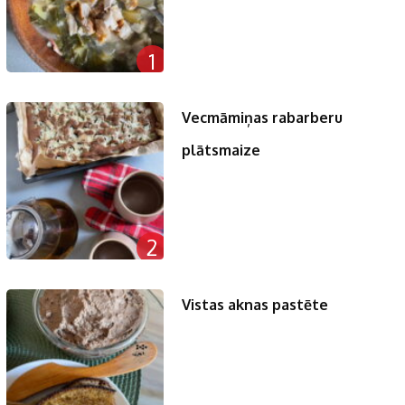
1
Vecmāmiņas rabarberu
plātsmaize
2
Vistas aknas pastēte