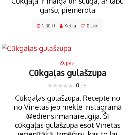
Cūkgaļa ir maiga un sulīga, ar labu
garšu, piemērota
1, 30 H
Ketija
0
Like
Zupas
Cūkgaļas gulašzupa
0
/ 5
Cūkgaļas gulašzupa. Recepte no
no Vinetas jeb meklē Instagramā
@ediensirmanareligija. Šī
cūkgaļas gulašzupa esot Vinetas
iecienītākā. Izmēģini, kas to lai