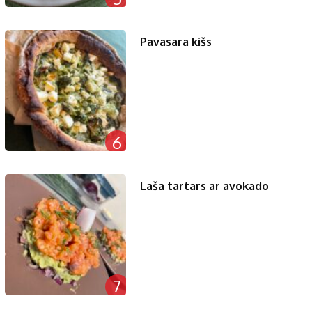
Pavasara kišs
6
Laša tartars ar avokado
7