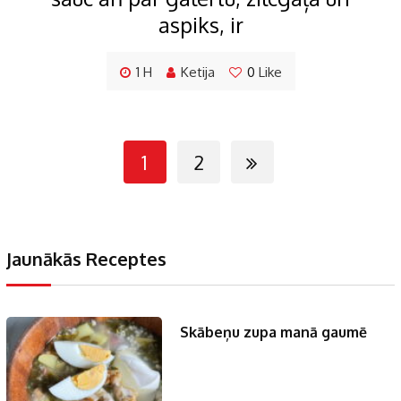
aspiks, ir
1 H
Ketija
0
Like
1
2
Jaunākās Receptes
Skābeņu zupa manā gaumē