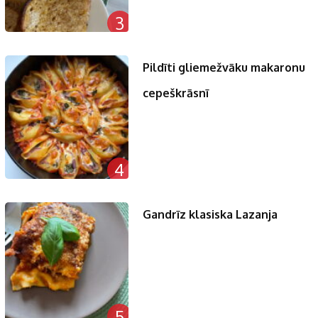
3
Pildīti gliemežvāku makaronu
cepeškrāsnī
4
Gandrīz klasiska Lazanja
5