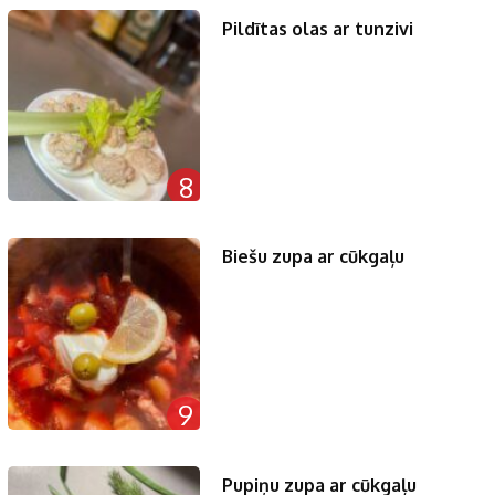
Pildītas olas ar tunzivi
8
Biešu zupa ar cūkgaļu
9
Pupiņu zupa ar cūkgaļu