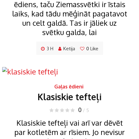
ēdiens, taču Ziemassvētki ir īstais
laiks, kad tādu mēģināt pagatavot
un celt galdā. Tas ir jāliek uz
svētku galda, lai
3 H
Ketija
0
Like
Gaļas ēdieni
Klasiskie tefteļi
0
/ 5
Klasiskie tefteļi vai arī var dēvēt
par kotletēm ar rīsiem. Jo nevisur