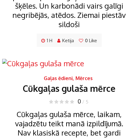
šķēles. Un karbonādi vairs galīgi
negribējās, atēdos. Ziemai piestāv
sildoši
1 H
Ketija
0
Like
Gaļas ēdieni
,
Mērces
Cūkgaļas gulaša mērce
0
/ 5
Cūkgaļas gulaša mērce, laikam,
vajadzētu teikt manā izpildījumā.
Nav klasiskā recepte, bet gardi