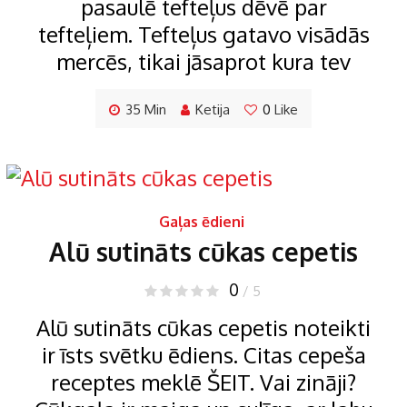
pasaulē tefteļus dēvē par
tefteļiem. Tefteļus gatavo visādās
mercēs, tikai jāsaprot kura tev
35 Min
Ketija
0
Like
Gaļas ēdieni
Alū sutināts cūkas cepetis
0
/ 5
Alū sutināts cūkas cepetis noteikti
ir īsts svētku ēdiens. Citas cepeša
receptes meklē ŠEIT. Vai zināji?