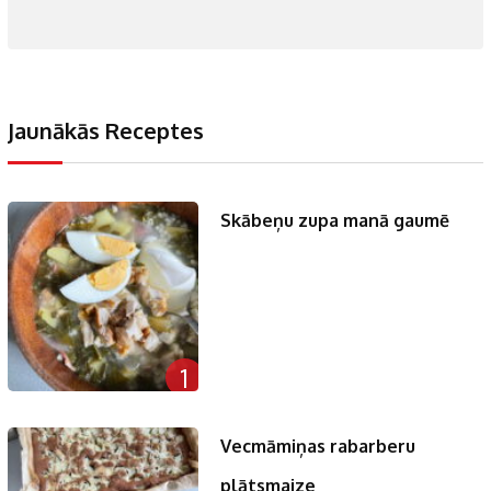
Jaunākās Receptes
Skābeņu zupa manā gaumē
1
Vecmāmiņas rabarberu
plātsmaize