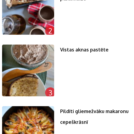
2
Vistas aknas pastēte
3
Pildīti gliemežvāku makaronu
cepeškrāsnī