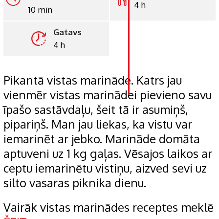
4 h
10 min
LinkedIn
Gatavs
Whatsapp
4 h
Pinterest
Print
Pikantā vistas marināde. Katrs jau
vienmēr vistas marinādei pievieno savu
īpašo sastāvdaļu, šeit tā ir asumiņš,
pipariņš. Man jau liekas, ka vistu var
iemarinēt ar jebko. Marināde domāta
aptuveni uz 1 kg gaļas. Vēsajos laikos ar
ceptu iemarinētu vistiņu, aizved sevi uz
silto vasaras piknika dienu.
Vairāk vistas marinādes receptes meklē