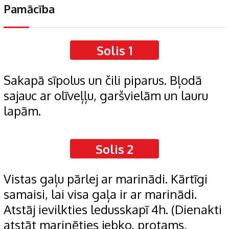
Pamācība
Solis 1
Sakapā sīpolus un čili piparus. Bļodā
sajauc ar olīveļļu, garšvielām un lauru
lapām.
Solis 2
Vistas gaļu pārlej ar marinādi. Kārtīgi
samaisi, lai visa gaļa ir ar marinādi.
Atstāj ievilkties ledusskapī 4h. (Dienakti
atstāt marinēties jebko, protams,