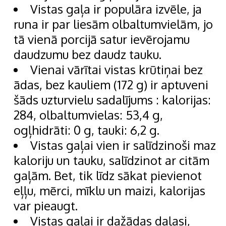
Vistas gaļa ir populāra izvēle, ja
runa ir par liesām olbaltumvielām, jo
tā vienā porcijā satur ievērojamu
daudzumu bez daudz tauku.
Vienai vārītai vistas krūtiņai bez
ādas, bez kauliem (172 g) ir aptuveni
šāds uzturvielu sadalījums : kalorijas:
284, olbaltumvielas: 53,4 g,
ogļhidrāti: 0 g, tauki: 6,2 g.
Vistas gaļai vien ir salīdzinoši maz
kaloriju un tauku, salīdzinot ar citām
gaļām. Bet, tik līdz sākat pievienot
eļļu, mērci, mīklu un maizi, kalorijas
var pieaugt.
Vistas gaļai ir dažādas daļasi,