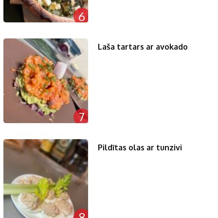
6
Laša tartars ar avokado
7
Pildītas olas ar tunzivi
8