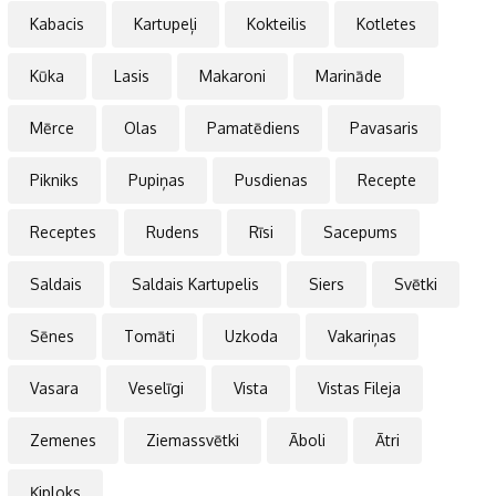
Kabacis
Kartupeļi
Kokteilis
Kotletes
Kūka
Lasis
Makaroni
Marināde
Mērce
Olas
Pamatēdiens
Pavasaris
Pikniks
Pupiņas
Pusdienas
Recepte
Receptes
Rudens
Rīsi
Sacepums
Saldais
Saldais Kartupelis
Siers
Svētki
Sēnes
Tomāti
Uzkoda
Vakariņas
Vasara
Veselīgi
Vista
Vistas Fileja
Zemenes
Ziemassvētki
Āboli
Ātri
Ķiploks