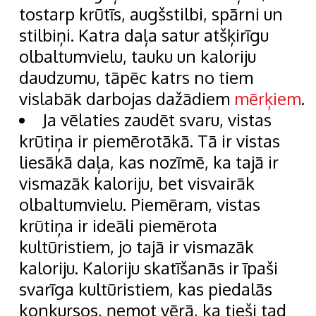
tostarp krūtīs, augšstilbi, spārni un
stilbiņi. Katra daļa satur atšķirīgu
olbaltumvielu, tauku un kaloriju
daudzumu, tāpēc katrs no tiem
vislabāk darbojas dažādiem
mērķiem
.
Ja vēlaties zaudēt svaru, vistas
krūtiņa ir piemērotākā. Tā ir vistas
liesākā daļa, kas nozīmē, ka tajā ir
vismazāk kaloriju, bet visvairāk
olbaltumvielu. Piemēram, vistas
krūtiņa ir ideāli piemērota
kultūristiem, jo tajā ir vismazāk
kaloriju. Kaloriju skatīšanās ir īpaši
svarīga kultūristiem, kas piedalās
konkursos, ņemot vērā, ka tieši tad