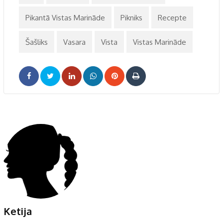
Pikantā Vistas Marināde
Pikniks
Recepte
Šašliks
Vasara
Vista
Vistas Marināde
LinkedIn
Whatsapp
Pinterest
Print
Ketija