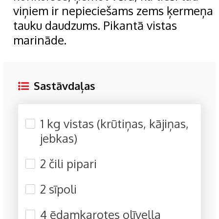
viņiem ir nepieciešams zems ķermeņa
tauku daudzums. Pikantā vistas
marināde.
Sastāvdaļas
1 kg vistas (krūtiņas, kājiņas,
jebkas)
2 čili pipari
2 sīpoli
4 ēdamkarotes olīveļļa