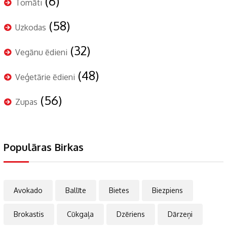
(6)
Tomāti
(58)
Uzkodas
(32)
Vegānu ēdieni
(48)
Veģetārie ēdieni
(56)
Zupas
Populāras Birkas
Avokado
Ballīte
Bietes
Biezpiens
Brokastis
Cūkgaļa
Dzēriens
Dārzeņi