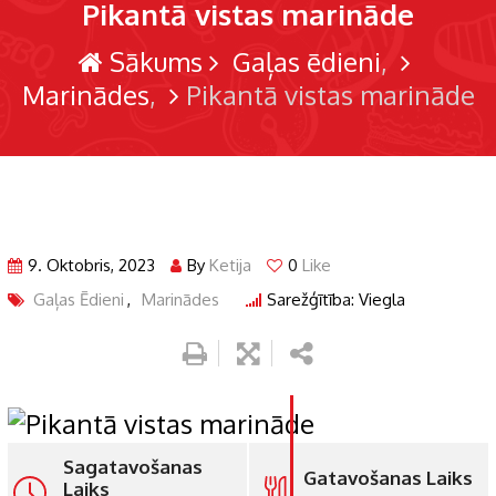
Pikantā vistas marināde
Sākums
Gaļas ēdieni
Marinādes
Pikantā vistas marināde
9. Oktobris, 2023
By
Ketija
0
Like
Gaļas Ēdieni
,
Marinādes
Sarežģītība: Viegla
Sagatavošanas
Gatavošanas Laiks
Laiks