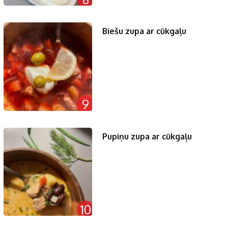
Biešu zupa ar cūkgaļu
9
Pupiņu zupa ar cūkgaļu
10