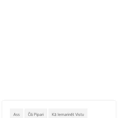
Ass
Čili Pipari
Kā Iemarinēt Vistu