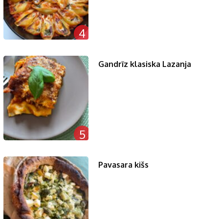
4
Gandrīz klasiska Lazanja
5
Pavasara kišs