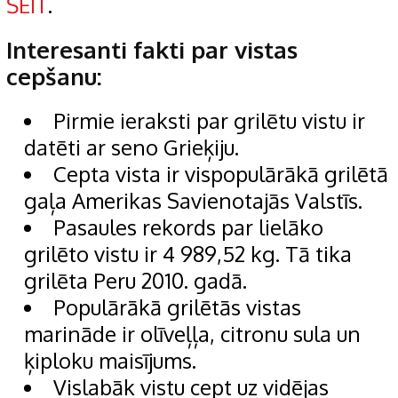
ŠEIT
.
Interesanti fakti par vistas
cepšanu:
Pirmie ieraksti par grilētu vistu ir
datēti ar seno Grieķiju.
Cepta vista ir vispopulārākā grilētā
gaļa Amerikas Savienotajās Valstīs.
Pasaules rekords par lielāko
grilēto vistu ir 4 989,52 kg. Tā tika
grilēta Peru 2010. gadā.
Populārākā grilētās vistas
marināde ir olīveļļa, citronu sula un
ķiploku maisījums.
Vislabāk vistu cept uz vidējas