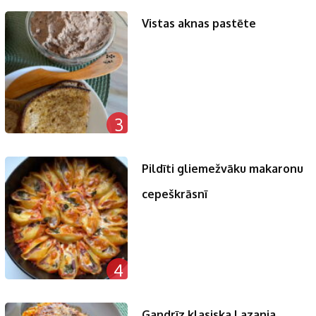
Vistas aknas pastēte
3
Pildīti gliemežvāku makaronu
cepeškrāsnī
4
Gandrīz klasiska Lazanja