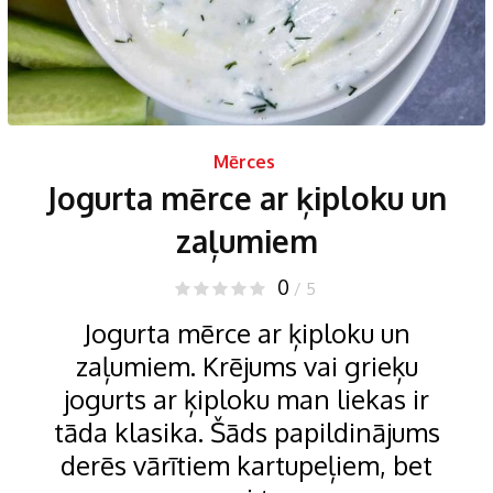
Mērces
Jogurta mērce ar ķiploku un
zaļumiem
0
/ 5
Jogurta mērce ar ķiploku un
zaļumiem. Krējums vai grieķu
jogurts ar ķiploku man liekas ir
tāda klasika. Šāds papildinājums
derēs vārītiem kartupeļiem, bet