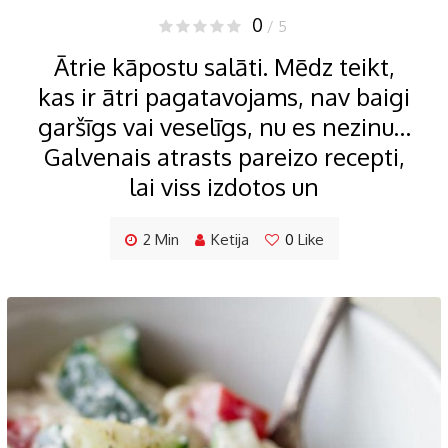
0
/ 5
Ātrie kāpostu salāti. Mēdz teikt,
kas ir ātri pagatavojams, nav baigi
garšīgs vai veselīgs, nu es nezinu…
Galvenais atrasts pareizo recepti,
lai viss izdotos un
2 Min
Ketija
0
Like