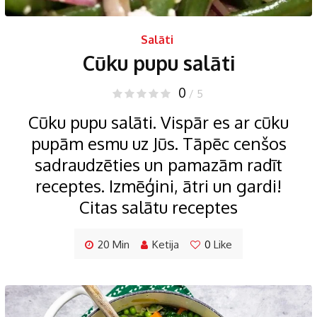
Salāti
Cūku pupu salāti
0
/ 5
Cūku pupu salāti. Vispār es ar cūku
pupām esmu uz Jūs. Tāpēc cenšos
sadraudzēties un pamazām radīt
receptes. Izmēģini, ātri un gardi!
Citas salātu receptes
20 Min
Ketija
0
Like