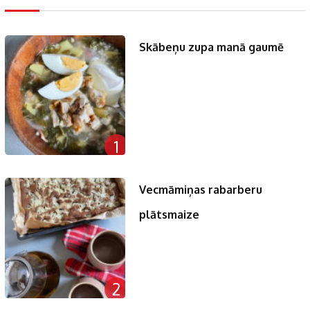
Skābeņu zupa manā gaumē
1
Vecmāmiņas rabarberu
plātsmaize
2