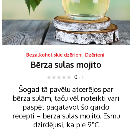
Bezalkoholiskie dzērieni
,
Dzērieni
Bērza sulas mojito
0
/ 5
Šogad tā pavēlu atcerējos par
bērza sulām, taču vēl noteikti vari
paspēt pagatavot šo gardo
recepti – bērza sulas mojito. Esmu
dzirdējusi, ka pie 9°C