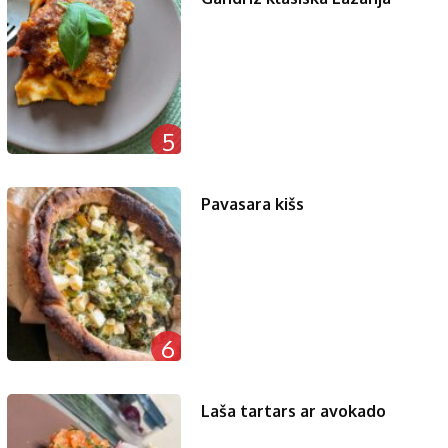
5
Pavasara kišs
6
Laša tartars ar avokado