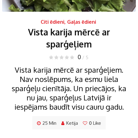
Citi ēdieni
,
Gaļas ēdieni
Vista karija mērcē ar
sparģeļiem
0
/ 5
Vista karija mērcē ar sparģeļiem.
Nav noslēpums, ka esmu liela
sparģeļu cienītāja. Un priecājos, ka
nu jau, sparģeļus Latvijā ir
iespējams baudīt visu cauru gadu.
25 Min
Ketija
0
Like