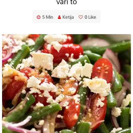
vari to
5 Min
Ketija
0
Like