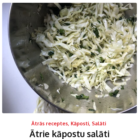
Ātrās receptes
,
Kāposti
,
Salāti
Ātrie kāpostu salāti