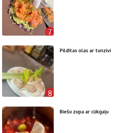
7
Pildītas olas ar tunzivi
8
Biešu zupa ar cūkgaļu