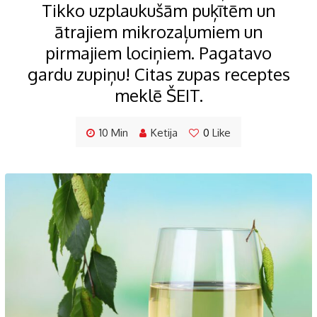
Tikko uzplaukušām puķītēm un
ātrajiem mikrozaļumiem un
pirmajiem lociņiem. Pagatavo
gardu zupiņu! Citas zupas receptes
meklē ŠEIT.
10 Min
Ketija
0
Like