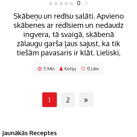
0
/ 5
Skābeņu un redīsu salāti. Apvieno
skābenes ar redīsiem un nedaudz
ingvera, tā svaigā, skābenā
zālaugu garša ļaus sajust, ka tik
tiešām pavasaris ir klāt. Lieliski,
5 Min
Ketija
0
Like
1
2
Jaunākās Receptes