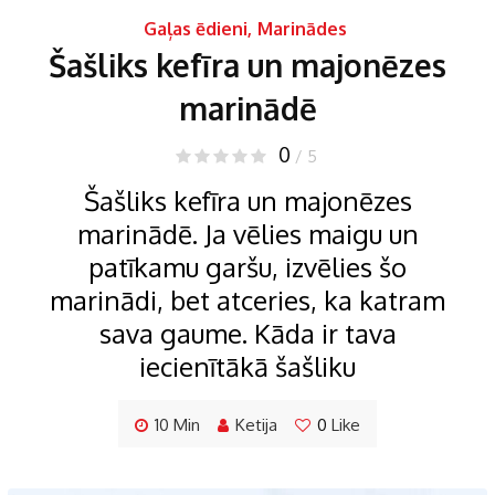
Gaļas ēdieni
,
Marinādes
Šašliks kefīra un majonēzes
marinādē
0
/ 5
Šašliks kefīra un majonēzes
marinādē. Ja vēlies maigu un
patīkamu garšu, izvēlies šo
marinādi, bet atceries, ka katram
sava gaume. Kāda ir tava
iecienītākā šašliku
10 Min
Ketija
0
Like