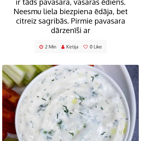
ir tāds pavasara, vasaras ēdiens.
Neesmu liela biezpiena ēdāja, bet
citreiz sagribās. Pirmie pavasara
dārzenīši ar
2 Min
Ketija
0
Like