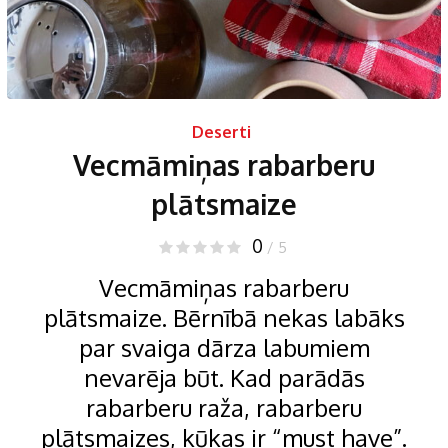
Deserti
Vecmāmiņas rabarberu
plātsmaize
0
/ 5
Vecmāmiņas rabarberu
plātsmaize. Bērnībā nekas labāks
par svaiga dārza labumiem
nevarēja būt. Kad parādās
rabarberu raža, rabarberu
plātsmaizes, kūkas ir “must have”.