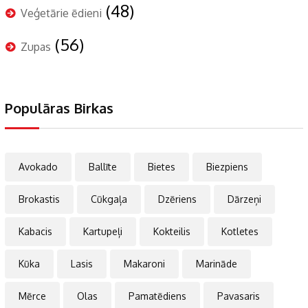
(48)
Veģetārie ēdieni
(56)
Zupas
Populāras Birkas
Avokado
Ballīte
Bietes
Biezpiens
Brokastis
Cūkgaļa
Dzēriens
Dārzeņi
Kabacis
Kartupeļi
Kokteilis
Kotletes
Kūka
Lasis
Makaroni
Marināde
Mērce
Olas
Pamatēdiens
Pavasaris