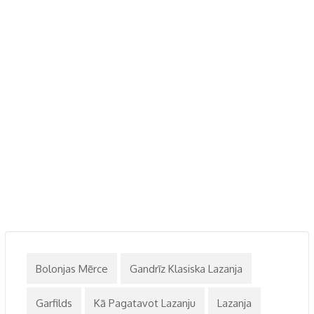
Bolonjas Mērce
Gandrīz Klasiska Lazanja
Garfilds
Kā Pagatavot Lazanju
Lazanja