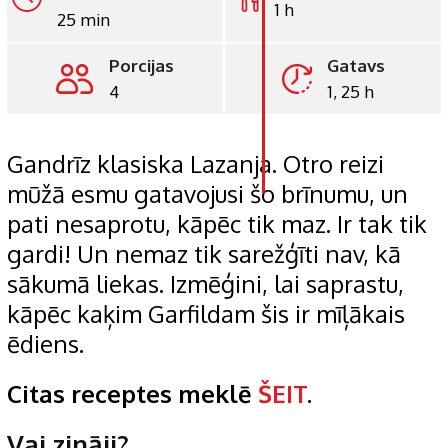
1 h
25 min
LinkedIn
Porcijas
Gatavs
Whatsapp
4
1, 25 h
Pinterest
Print
Gandrīz klasiska Lazanja. Otro reizi
mūžā esmu gatavojusi šo brīnumu, un
pati nesaprotu, kāpēc tik maz. Ir tak tik
gardi! Un nemaz tik sarežģīti nav, kā
sākumā liekas. Izmēģini, lai saprastu,
kāpēc kaķim Garfildam šis ir mīļākais
ēdiens.
Citas receptes meklē
ŠEIT
.
Vai zināji?