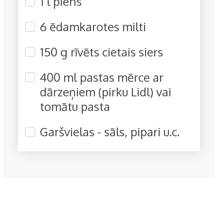
1 l piens
6 ēdamkarotes milti
150 g rīvēts cietais siers
400 ml pastas mērce ar
dārzeņiem (pirku Lidl) vai
tomātu pasta
Garšvielas - sāls, pipari u.c.