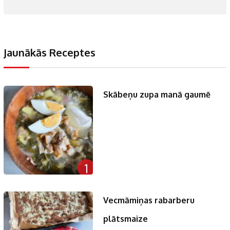
Jaunākās Receptes
Skābeņu zupa manā gaumē
1
Vecmāmiņas rabarberu
plātsmaize