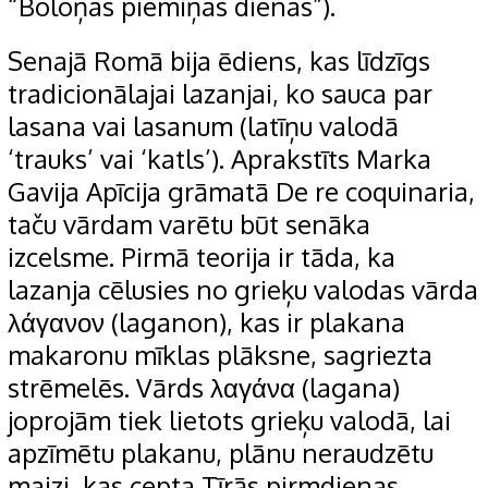
“Boloņas piemiņas dienas”).
Senajā Romā bija ēdiens, kas līdzīgs
tradicionālajai lazanjai, ko sauca par
lasana vai lasanum (latīņu valodā
‘trauks’ vai ‘katls’). Aprakstīts Marka
Gavija Apīcija grāmatā De re coquinaria,
taču vārdam varētu būt senāka
izcelsme. Pirmā teorija ir tāda, ka
lazanja cēlusies no grieķu valodas vārda
λάγανον (laganon), kas ir plakana
makaronu mīklas plāksne, sagriezta
strēmelēs. Vārds λαγάνα (lagana)
joprojām tiek lietots grieķu valodā, lai
apzīmētu plakanu, plānu neraudzētu
maizi, kas cepta Tīrās pirmdienas