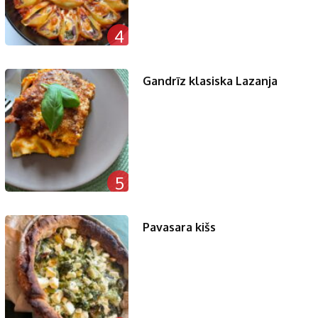
4
Gandrīz klasiska Lazanja
5
Pavasara kišs