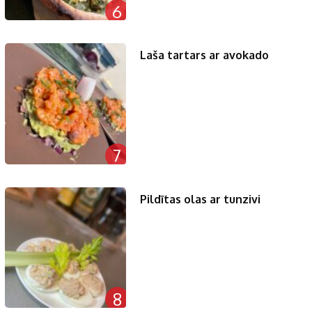
6
Laša tartars ar avokado
7
Pildītas olas ar tunzivi
8