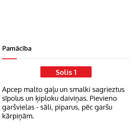
Pamācība
Solis 1
Apcep malto gaļu un smalki sagrieztus
sīpolus un ķiploku daiviņas. Pievieno
garšvielas - sāli, piparus, pēc garšu
kārpiņām.