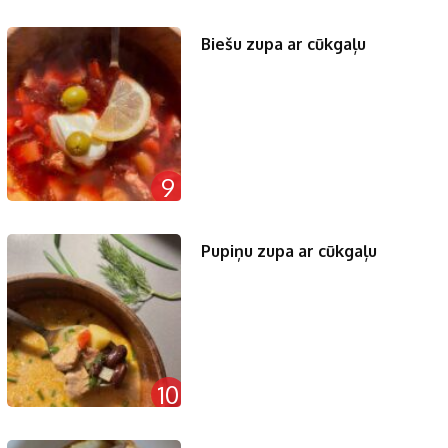
Biešu zupa ar cūkgaļu
9
Pupiņu zupa ar cūkgaļu
10