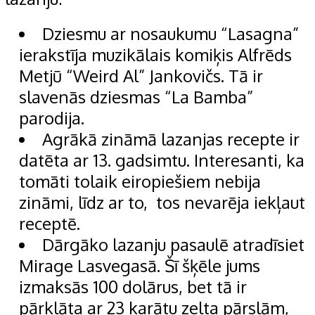
Dziesmu ar nosaukumu “Lasagna”
ierakstīja muzikālais komiķis Alfrēds
Metjū “Weird Al” Jankovičs. Tā ir
slavenās dziesmas “La Bamba”
parodija.
Agrākā zināmā lazanjas recepte ir
datēta ar 13. gadsimtu. Interesanti, ka
tomāti tolaik eiropiešiem nebija
zināmi, līdz ar to, tos nevarēja iekļaut
receptē.
Dārgāko lazanju pasaulē atradīsiet
Mirage Lasvegasā. Šī šķēle jums
izmaksās 100 dolārus, bet tā ir
pārklāta ar 23 karātu zelta pārslām,