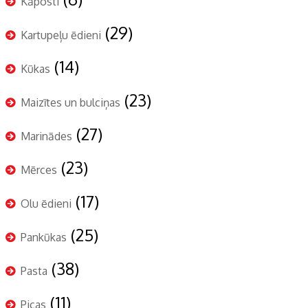
Kāposti
(29)
Kartupeļu ēdieni
(14)
Kūkas
(23)
Maizītes un bulciņas
(27)
Marinādes
(23)
Mērces
(17)
Olu ēdieni
(25)
Pankūkas
(38)
Pasta
(11)
Picas