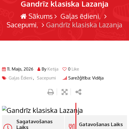
Gandrīz klasiska Lazanja
Sākums
Gaļas ēdieni
Sacepumi
Gandrīz klasiska Lazanja
11. Maijs, 2026
By
Ketija
0
Like
Gaļas Ēdieni
,
Sacepumi
Sarežģītība: Vidēja
Sagatavošanas
Gatavošanas Laiks
Laiks