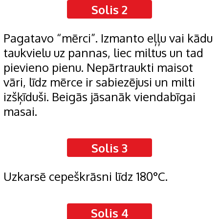
Solis 2
Pagatavo “mērci”. Izmanto eļļu vai kādu
taukvielu uz pannas, liec miltus un tad
pievieno pienu. Nepārtraukti maisot
vāri, līdz mērce ir sabiezējusi un milti
izšķīduši. Beigās jāsanāk viendabīgai
masai.
Solis 3
Uzkarsē cepeškrāsni līdz 180°C.
Solis 4