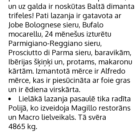
un uz galda ir noskūtas Baltā dimanta
trifeles! Pati lazanja ir gatavota ar
Jobe Bolognese sieru, Bufalo
mocarellu, 24 mēnešus izturētu
Parmigiano-Reggiano sieru,
Prosciutto di Parma sieru, baravikām,
Ibērijas šķiņķi un, protams, makaronu
kārtām. Izmantotā mērce ir Alfredo
mērce, kas ir piesūcināta ar foie gras
un ir ēdiena virskārta.
Lielākā lazanja pasaulē tika radīta
Polijā, ko izveidoja Magillo restorāns
un Macro lielveikals. Tā svēra
4865 kg.