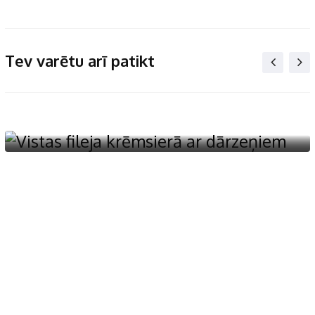
Tev varētu arī patikt
Gaļas ēdieni
Vistas fileja krēmsierā