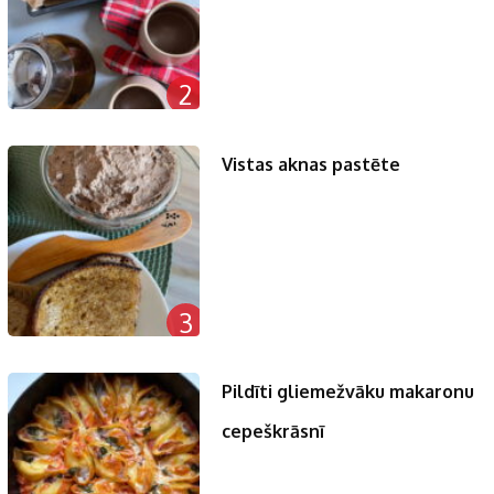
2
Vistas aknas pastēte
3
Pildīti gliemežvāku makaronu
cepeškrāsnī