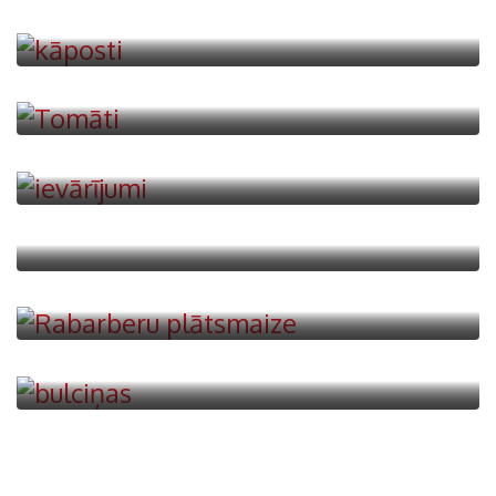
Tomāti
6 Recipes
Ievārījumi
5 Recipes
Piparkūkas
4 Recipes
Rabarberi
8 Recipes
Maizītes un bulciņas
23 Recipes