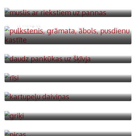
Ātrās receptes
45 Recipes
Pankūkas
25 Recipes
Rīsu ēdieni
23 Recipes
Kartupeļu ēdieni
29 Recipes
Griķu ēdieni
6 Recipes
Picas
11 Recipes