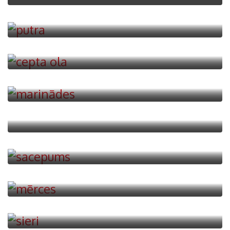
7 Recipes
Olu ēdieni
17 Recipes
Marinādes
27 Recipes
Dzērieni
56 Recipes
Sacepumi
10 Recipes
Mērces
23 Recipes
Siers
6 Recipes
Kāposti
6 Recipes