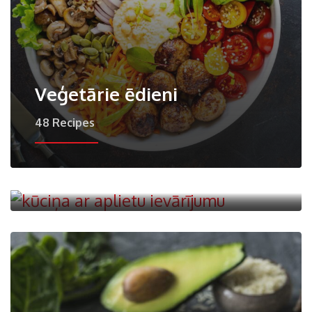
Veģetārie ēdieni
48 Recipes
Deserti
104 Recipes