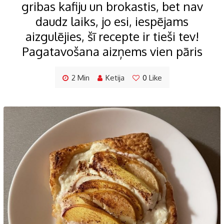
gribas kafiju un brokastis, bet nav
daudz laiks, jo esi, iespējams
aizgulējies, šī recepte ir tieši tev!
Pagatavošana aizņems vien pāris
2 Min
Ketija
0
Like