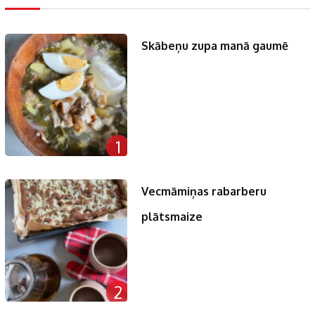
Skābeņu zupa manā gaumē
1
Vecmāmiņas rabarberu
plātsmaize
2