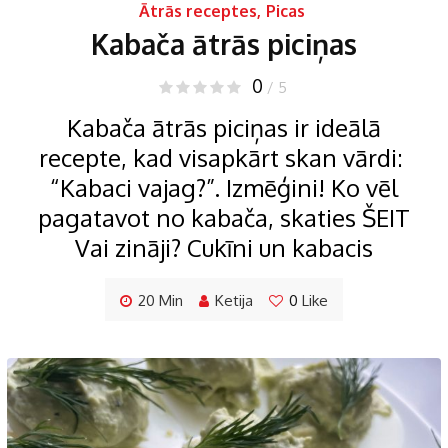
Ātrās receptes
,
Picas
Kabača ātrās piciņas
0
/ 5
Kabača ātrās piciņas ir ideālā
recepte, kad visapkārt skan vārdi:
“Kabaci vajag?”. Izmēģini! Ko vēl
pagatavot no kabača, skaties ŠEIT
Vai zināji? Cukīni un kabacis
20 Min
Ketija
0
Like