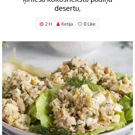
desertu,
2 H
Ketija
0
Like