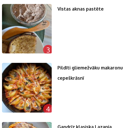
Vistas aknas pastēte
3
Pildīti gliemežvāku makaronu
cepeškrāsnī
4
Gandrīz klasiska Lazanja