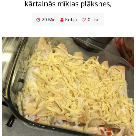
kārtainās mīklas plāksnes,
20 Min
Ketija
0
Like