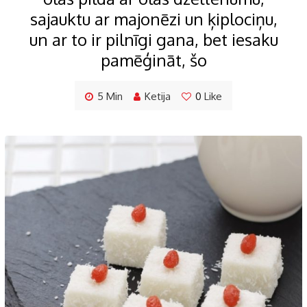
sajauktu ar majonēzi un ķiplociņu,
un ar to ir pilnīgi gana, bet iesaku
pamēģināt, šo
5 Min
Ketija
0
Like