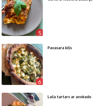
5
Pavasara kišs
6
Laša tartars ar avokado