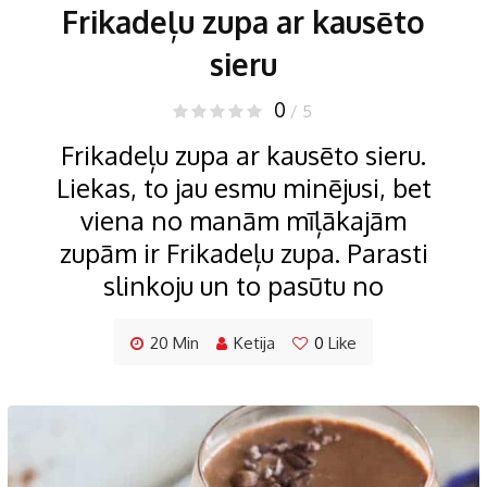
Frikadeļu zupa ar kausēto
sieru
0
/ 5
Frikadeļu zupa ar kausēto sieru.
Liekas, to jau esmu minējusi, bet
viena no manām mīļākajām
zupām ir Frikadeļu zupa. Parasti
slinkoju un to pasūtu no
20 Min
Ketija
0
Like