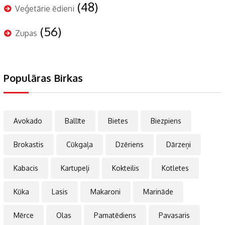
(48)
Veģetārie ēdieni
(56)
Zupas
Populāras Birkas
Avokado
Ballīte
Bietes
Biezpiens
Brokastis
Cūkgaļa
Dzēriens
Dārzeņi
Kabacis
Kartupeļi
Kokteilis
Kotletes
Kūka
Lasis
Makaroni
Marināde
Mērce
Olas
Pamatēdiens
Pavasaris