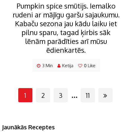
Pumpkin spice smūtijs. Iemalko
rudeni ar mājīgu garšu sajaukumu.
Kabaču sezona jau kādu laiku iet
pilnu sparu, tagad ķirbis sāk
lēnām parādīties arī mūsu
ēdienkartēs.
3 Min
Ketija
0
Like
...
1
2
3
11
Jaunākās Receptes