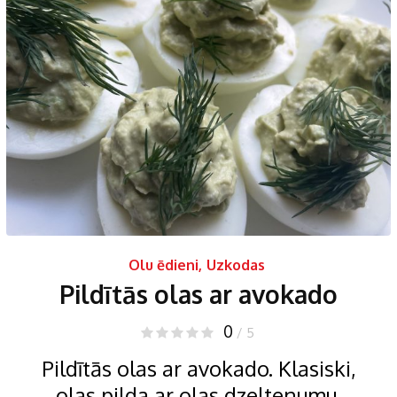
Olu ēdieni
,
Uzkodas
Pildītās olas ar avokado
0
/ 5
Pildītās olas ar avokado. Klasiski,
olas pilda ar olas dzeltenumu,