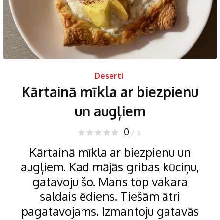
Deserti
Kārtainā mīkla ar biezpienu
un augļiem
0
/ 5
Kārtainā mīkla ar biezpienu un
augļiem. Kad mājās gribas kūciņu,
gatavoju šo. Mans top vakara
saldais ēdiens. Tiešām ātri
pagatavojams. Izmantoju gatavās