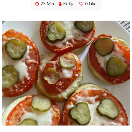
25 Min
Ketija
0
Like