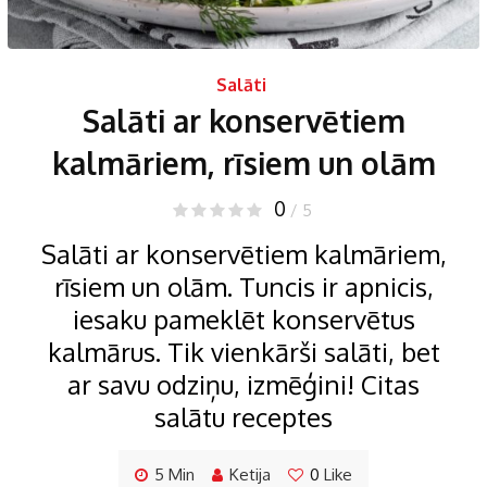
Salāti
Salāti ar konservētiem
kalmāriem, rīsiem un olām
0
/ 5
Salāti ar konservētiem kalmāriem,
rīsiem un olām. Tuncis ir apnicis,
iesaku pameklēt konservētus
kalmārus. Tik vienkārši salāti, bet
ar savu odziņu, izmēģini! Citas
salātu receptes
5 Min
Ketija
0
Like