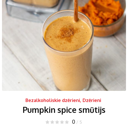
Bezalkoholiskie dzērieni
,
Dzērieni
Pumpkin spice smūtijs
0
/ 5