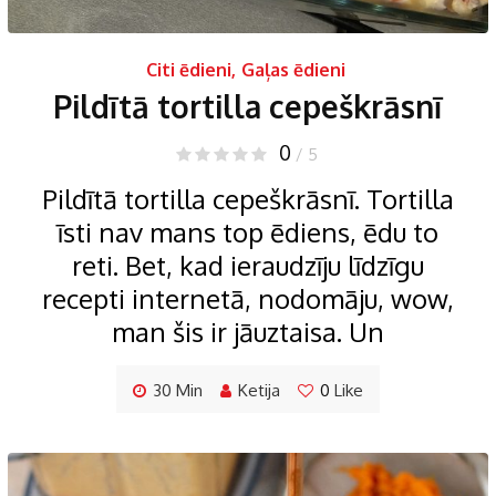
Citi ēdieni
,
Gaļas ēdieni
Pildītā tortilla cepeškrāsnī
0
/ 5
Pildītā tortilla cepeškrāsnī. Tortilla
īsti nav mans top ēdiens, ēdu to
reti. Bet, kad ieraudzīju līdzīgu
recepti internetā, nodomāju, wow,
man šis ir jāuztaisa. Un
30 Min
Ketija
0
Like