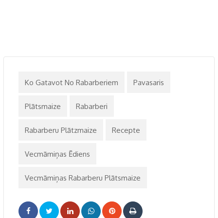
Ko Gatavot No Rabarberiem
Pavasaris
Plātsmaize
Rabarberi
Rabarberu Plātzmaize
Recepte
Vecmāmiņas Ēdiens
Vecmāmiņas Rabarberu Plātsmaize
LinkedIn
Whatsapp
Pinterest
Print