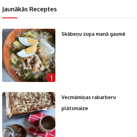
Jaunākās Receptes
Skābeņu zupa manā gaumē
1
Vecmāmiņas rabarberu
plātsmaize