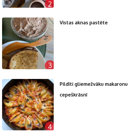
2
Vistas aknas pastēte
3
Pildīti gliemežvāku makaronu
cepeškrāsnī
4