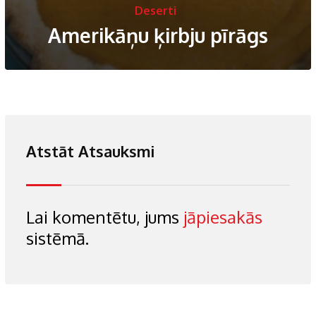
Deserti
Amerikāņu ķirbju pīrāgs
Atstāt Atsauksmi
Lai komentētu, jums
jāpiesakās
sistēmā.