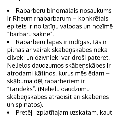
Rabarberu binomālais nosaukums
ir Rheum rhabarbarum – konkrētais
epitets ir no latīņu valodas un nozīmē
“barbaru sakne”.
Rabarberu lapas ir indīgas, tās ir
pilnas ar vairāk skābeņskābes nekā
cilvēki un dzīvnieki var droši patērēt.
Nelielos daudzumos skābeņskābes ir
atrodami kātiņos, kurus mēs ēdam –
skābuma dēļ rabarberiem ir
“tandeks”. (Nelielu daudzumu
skābeņskābes atradīsit arī skābenēs
un spinātos).
Pretēji izplatītajam uzskatam, kaut