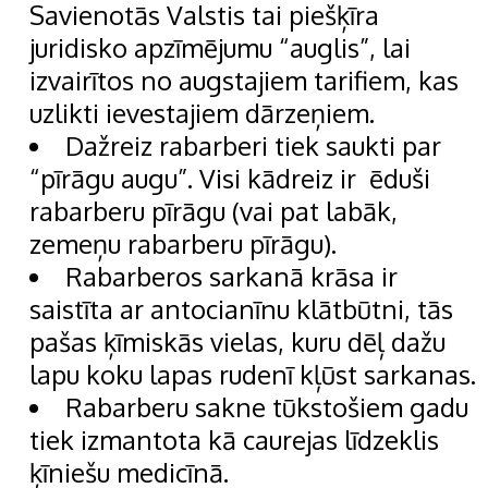
Savienotās Valstis tai piešķīra
juridisko apzīmējumu “auglis”, lai
izvairītos no augstajiem tarifiem, kas
uzlikti ievestajiem dārzeņiem.
Dažreiz rabarberi tiek saukti par
“pīrāgu augu”. Visi kādreiz ir ēduši
rabarberu pīrāgu (vai pat labāk,
zemeņu rabarberu pīrāgu).
Rabarberos sarkanā krāsa ir
saistīta ar antocianīnu klātbūtni, tās
pašas ķīmiskās vielas, kuru dēļ dažu
lapu koku lapas rudenī kļūst sarkanas.
Rabarberu sakne tūkstošiem gadu
tiek izmantota kā caurejas līdzeklis
ķīniešu medicīnā.