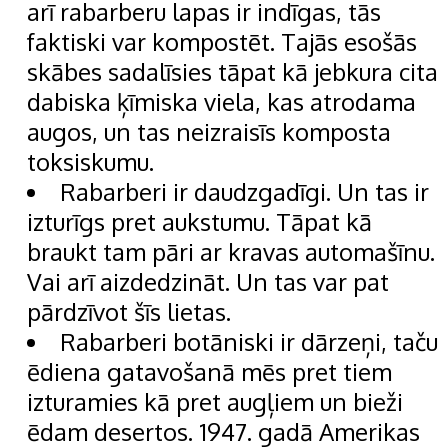
arī rabarberu lapas ir indīgas, tās
faktiski var kompostēt. Tajās esošās
skābes sadalīsies tāpat kā jebkura cita
dabiska ķīmiska viela, kas atrodama
augos, un tas neizraisīs komposta
toksiskumu.
Rabarberi ir daudzgadīgi. Un tas ir
izturīgs pret aukstumu. Tāpat kā
braukt tam pāri ar kravas automašīnu.
Vai arī aizdedzināt. Un tas var pat
pārdzīvot šīs lietas.
Rabarberi botāniski ir dārzeņi, taču
ēdiena gatavošanā mēs pret tiem
izturamies kā pret augļiem un bieži
ēdam desertos. 1947. gadā Amerikas