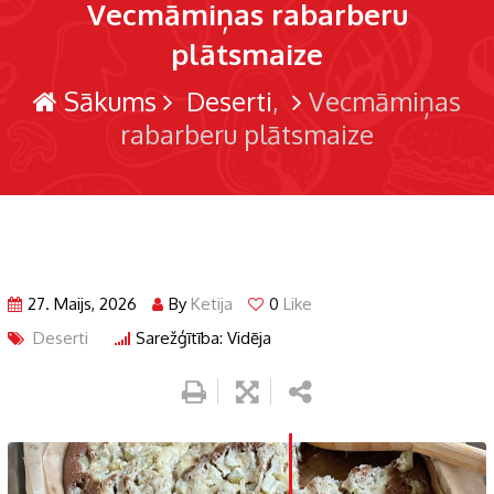
Vecmāmiņas rabarberu
plātsmaize
Sākums
Deserti
Vecmāmiņas
rabarberu plātsmaize
27. Maijs, 2026
By
Ketija
0
Like
Deserti
Sarežģītība: Vidēja