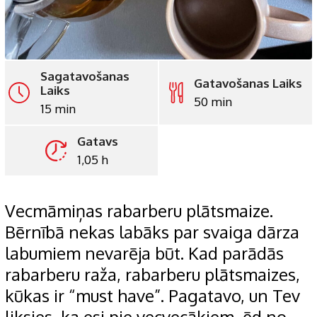
Sagatavošanas
Gatavošanas Laiks
Laiks
50 min
15 min
Gatavs
1,05 h
Vecmāmiņas rabarberu plātsmaize.
Bērnībā nekas labāks par svaiga dārza
labumiem nevarēja būt. Kad parādās
rabarberu raža, rabarberu plātsmaizes,
kūkas ir “must have”. Pagatavo, un Tev
liksies, ka esi pie vecvecākiem, ēd no