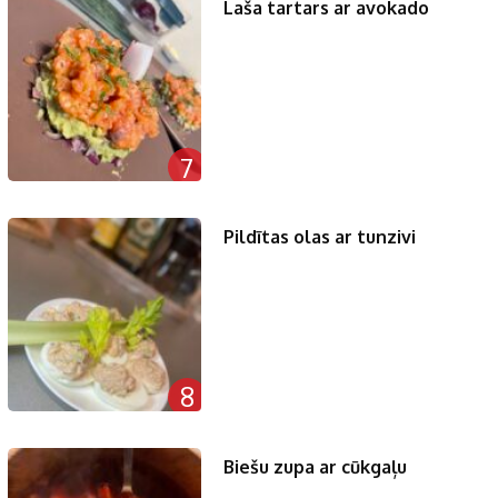
Laša tartars ar avokado
7
Pildītas olas ar tunzivi
8
Biešu zupa ar cūkgaļu