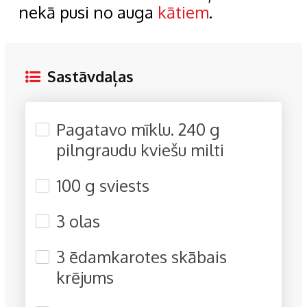
nekā pusi no auga
kātiem
.
Sastāvdaļas
Pagatavo mīklu. 240 g
pilngraudu kviešu milti
100 g sviests
3 olas
3 ēdamkarotes skābais
krējums