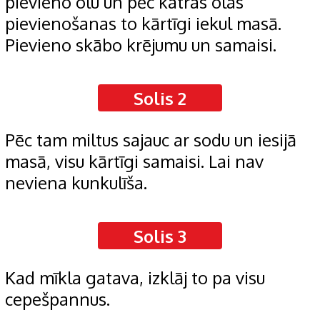
pievieno olu un pēc katras olas
pievienošanas to kārtīgi iekul masā.
Pievieno skābo krējumu un samaisi.
Solis 2
Pēc tam miltus sajauc ar sodu un iesijā
masā, visu kārtīgi samaisi. Lai nav
neviena kunkulīša.
Solis 3
Kad mīkla gatava, izklāj to pa visu
cepešpannus.