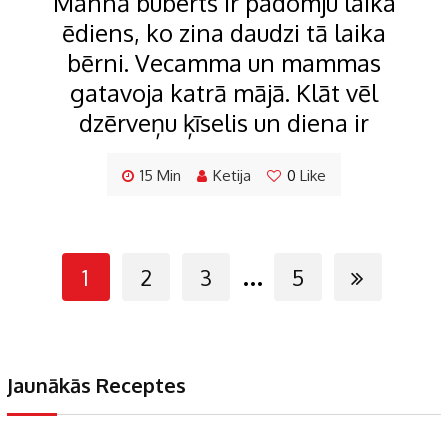
Mannā buberts ir padomju laika
ēdiens, ko zina daudzi tā laika
bērni. Vecamma un mammas
gatavoja katrā mājā. Klāt vēl
dzērveņu ķīselis un diena ir
15 Min
Ketija
0
Like
...
1
2
3
5
Jaunākās Receptes