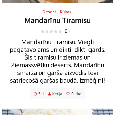
Deserti
,
Kūkas
Mandarīnu Tiramisu
0
/ 5
Mandarīnu tiramisu. Viegli
pagatavojams un dikti, dikti gards.
Šis tiramisu ir ziemas un
Ziemassvētku deserts. Mandarīnu
smarža un garša aizvedīs tevi
satriecošā garšas baudā. Izmēģini!
5 H
Ketija
0
Like