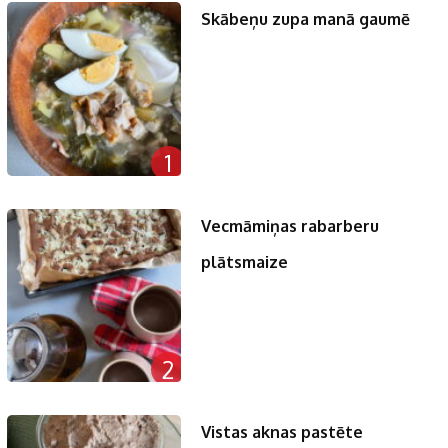
Skābeņu zupa manā gaumē
1
Vecmāmiņas rabarberu
plātsmaize
2
Vistas aknas pastēte