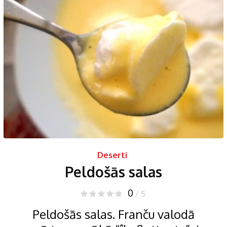
Deserti
Peldošās salas
0
/ 5
Peldošās salas. Franču valodā