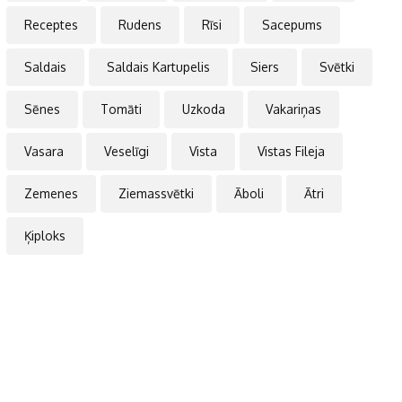
Receptes
Rudens
Rīsi
Sacepums
Saldais
Saldais Kartupelis
Siers
Svētki
Sēnes
Tomāti
Uzkoda
Vakariņas
Vasara
Veselīgi
Vista
Vistas Fileja
Zemenes
Ziemassvētki
Āboli
Ātri
Ķiploks