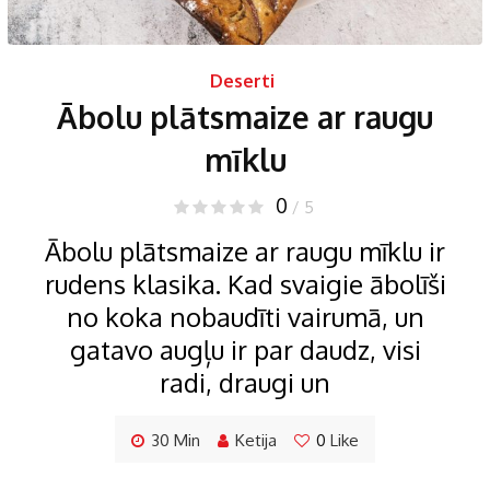
Deserti
Ābolu plātsmaize ar raugu
mīklu
0
/ 5
Ābolu plātsmaize ar raugu mīklu ir
rudens klasika. Kad svaigie ābolīši
no koka nobaudīti vairumā, un
gatavo augļu ir par daudz, visi
radi, draugi un
30 Min
Ketija
0
Like