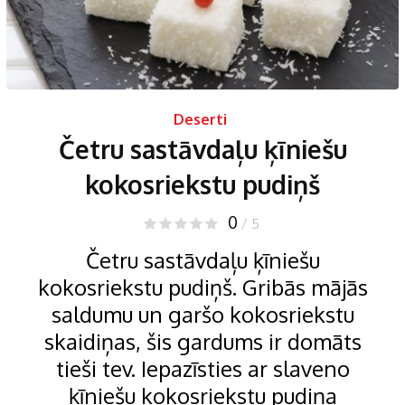
Deserti
Četru sastāvdaļu ķīniešu
kokosriekstu pudiņš
0
/ 5
Četru sastāvdaļu ķīniešu
kokosriekstu pudiņš. Gribās mājās
saldumu un garšo kokosriekstu
skaidiņas, šis gardums ir domāts
tieši tev. Iepazīsties ar slaveno
ķīniešu kokosriekstu pudiņa