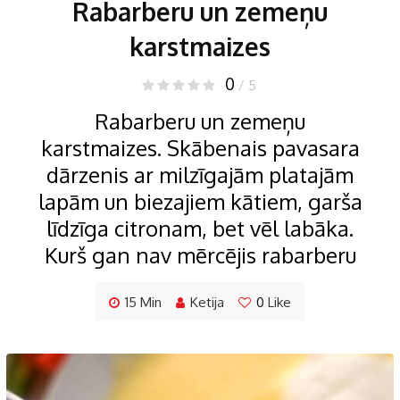
Rabarberu un zemeņu
karstmaizes
0
/ 5
Rabarberu un zemeņu
karstmaizes. Skābenais pavasara
dārzenis ar milzīgajām platajām
lapām un biezajiem kātiem, garša
līdzīga citronam, bet vēl labāka.
Kurš gan nav mērcējis rabarberu
15 Min
Ketija
0
Like