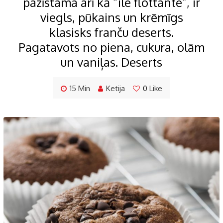
pazīstama arī kā “île flottante”, ir
viegls, pūkains un krēmīgs
klasisks franču deserts.
Pagatavots no piena, cukura, olām
un vaniļas. Deserts
15 Min
Ketija
0
Like