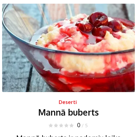
Deserti
Mannā buberts
0
/ 5