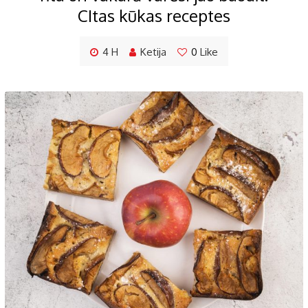
CItas kūkas receptes
4 H
Ketija
0
Like