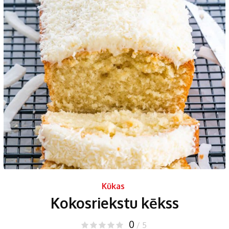
Kūkas
Kokosriekstu kēkss
0
/ 5