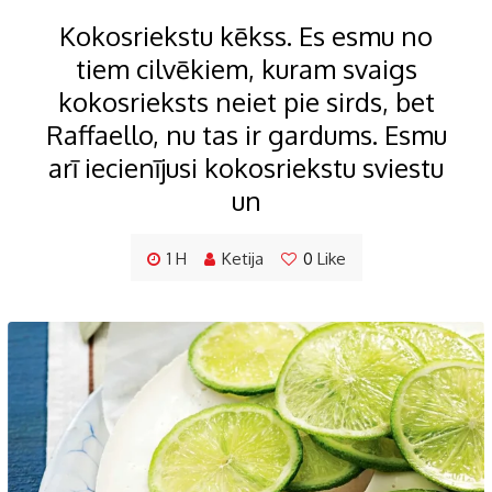
Kokosriekstu kēkss. Es esmu no
tiem cilvēkiem, kuram svaigs
kokosrieksts neiet pie sirds, bet
Raffaello, nu tas ir gardums. Esmu
arī iecienījusi kokosriekstu sviestu
un
1 H
Ketija
0
Like