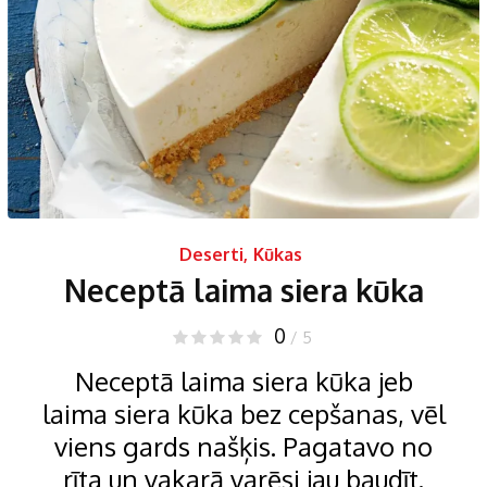
Deserti
,
Kūkas
Neceptā laima siera kūka
0
/ 5
Neceptā laima siera kūka jeb
laima siera kūka bez cepšanas, vēl
viens gards našķis. Pagatavo no
rīta un vakarā varēsi jau baudīt.