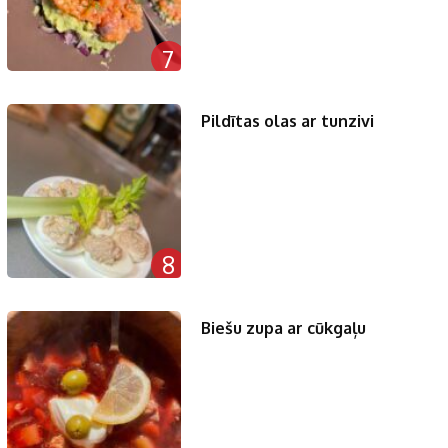
7
Pildītas olas ar tunzivi
8
Biešu zupa ar cūkgaļu