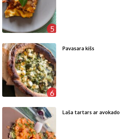
5
Pavasara kišs
6
Laša tartars ar avokado