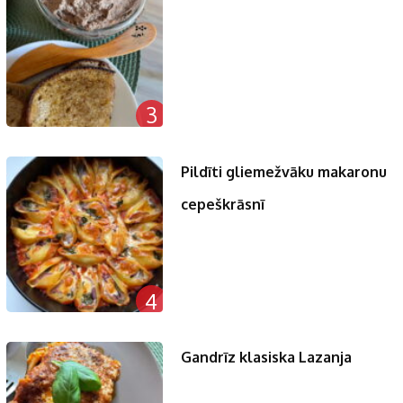
3
Pildīti gliemežvāku makaronu
cepeškrāsnī
4
Gandrīz klasiska Lazanja