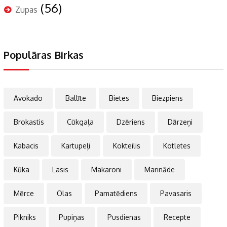
(56)
Zupas
Populāras Birkas
Avokado
Ballīte
Bietes
Biezpiens
Brokastis
Cūkgaļa
Dzēriens
Dārzeņi
Kabacis
Kartupeļi
Kokteilis
Kotletes
Kūka
Lasis
Makaroni
Marināde
Mērce
Olas
Pamatēdiens
Pavasaris
Pikniks
Pupiņas
Pusdienas
Recepte