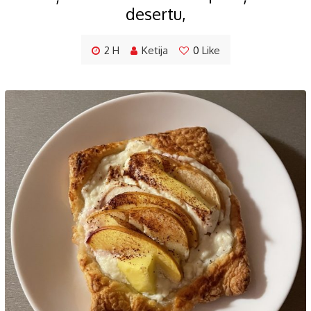
desertu,
2 H
Ketija
0
Like