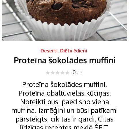
Deserti
,
Diētu ēdieni
Proteīna šokolādes muffini
0
/ 5
Proteīna šokolādes muffini.
Proteīna obaltuvielas kūciņas.
Noteikti būsi paēdisno viena
muffina! Izmēģini un būsi patīkami
pārsteigts, cik tas ir gardi. Citas
līdzīgas receptes meklē ŠEIT.