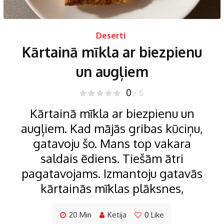
Deserti
Kārtainā mīkla ar biezpienu
un augļiem
0
/ 5
Kārtainā mīkla ar biezpienu un
augļiem. Kad mājās gribas kūciņu,
gatavoju šo. Mans top vakara
saldais ēdiens. Tiešām ātri
pagatavojams. Izmantoju gatavās
kārtainās mīklas plāksnes,
20 Min
Ketija
0
Like