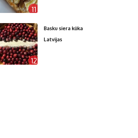
11
Basku siera kūka
Latvijas
12