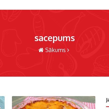
sacepums
Sākums
J