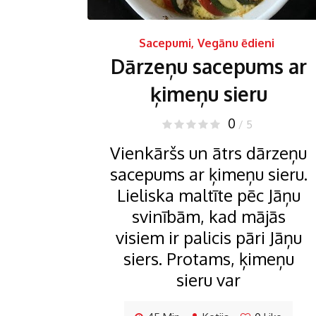
Sacepumi
,
Vegānu ēdieni
Dārzeņu sacepums ar
ķimeņu sieru
0
/ 5
Vienkāršs un ātrs dārzeņu
sacepums ar ķimeņu sieru.
Lieliska maltīte pēc Jāņu
svinībām, kad mājās
visiem ir palicis pāri Jāņu
siers. Protams, ķimeņu
sieru var