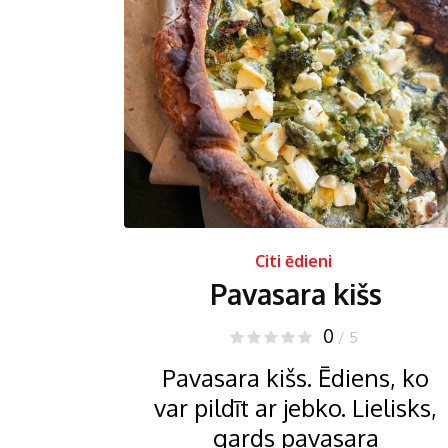
Citi ēdieni
Pavasara kišs
0
/ 5
Pavasara kišs. Ēdiens, ko
var pildīt ar jebko. Lielisks,
gards pavasara