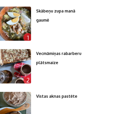
Skābeņu zupa manā
gaumē
1
Vecmāmiņas rabarberu
plātsmaize
2
Vistas aknas pastēte