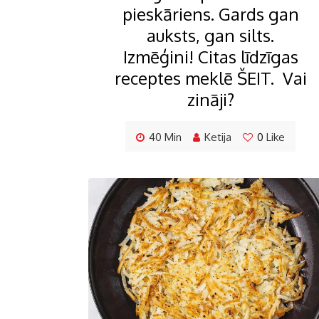
pieskāriens. Gards gan
auksts, gan silts.
Izmēģini! Citas līdzīgas
receptes meklē ŠEIT. Vai
zināji?
40 Min
Ketija
0
Like