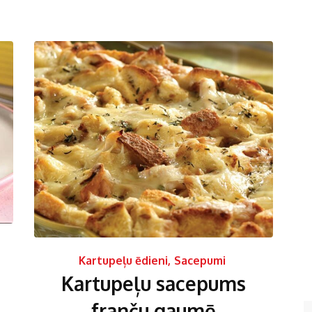
Kartupeļu ēdieni
,
Sacepumi
Kartupeļu sacepums
franču gaumē