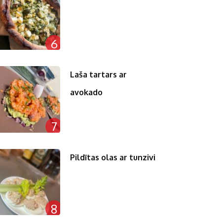
6
Laša tartars ar
avokado
7
Pildītas olas ar tunzivi
8