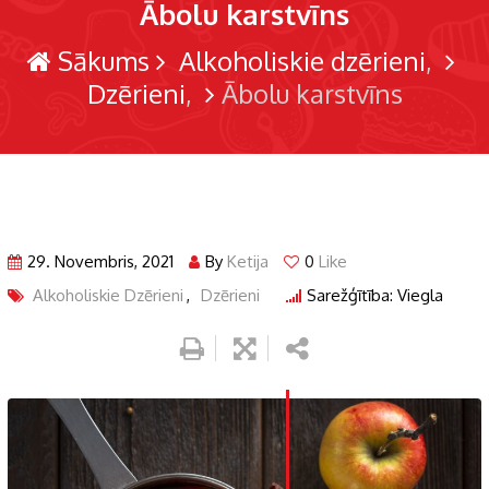
Ābolu karstvīns
Sākums
Alkoholiskie dzērieni
Dzērieni
Ābolu karstvīns
29. Novembris, 2021
By
Ketija
0
Like
Alkoholiskie Dzērieni
,
Dzērieni
Sarežģītība: Viegla