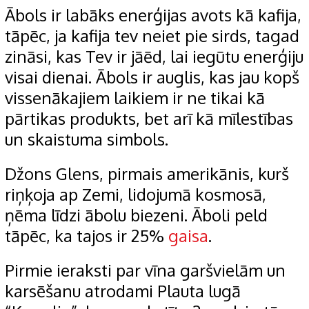
Ābols ir labāks enerģijas avots kā kafija,
tāpēc, ja kafija tev neiet pie sirds, tagad
zināsi, kas Tev ir jāēd, lai iegūtu enerģiju
visai dienai. Ābols ir auglis, kas jau kopš
vissenākajiem laikiem ir ne tikai kā
pārtikas produkts, bet arī kā mīlestības
un skaistuma simbols.
Džons Glens, pirmais amerikānis, kurš
riņķoja ap Zemi, lidojumā kosmosā,
ņēma līdzi ābolu biezeni. Āboli peld
tāpēc, ka tajos ir 25%
gaisa
.
Pirmie ieraksti par vīna garšvielām un
karsēšanu atrodami Plauta lugā