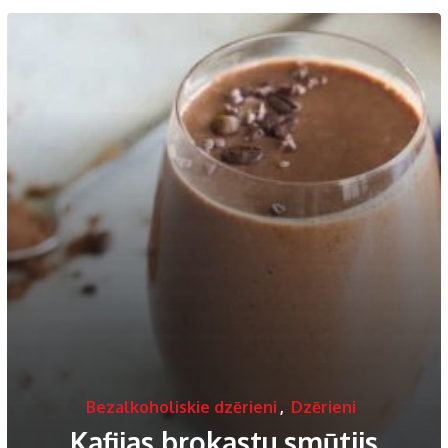
Bezalkoholiskie dzērieni
,
Dzērieni
Kafijas brokastu smūtijs