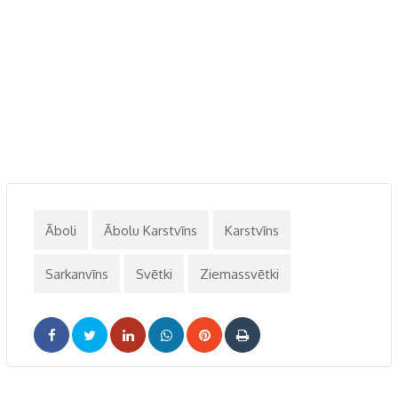
Āboli
Ābolu Karstvīns
Karstvīns
Sarkanvīns
Svētki
Ziemassvētki
LinkedIn
Whatsapp
Pinterest
Print