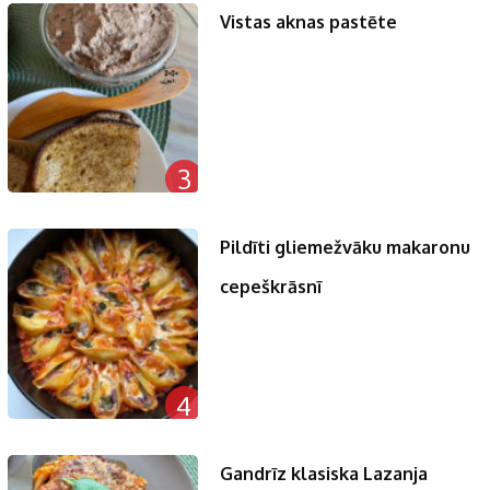
Vistas aknas pastēte
3
Pildīti gliemežvāku makaronu
cepeškrāsnī
4
Gandrīz klasiska Lazanja