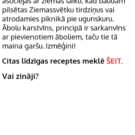
asociējas ar ziemas laiku, kad baudām
pilsētas Ziemassvētku tirdziņus vai
atrodamies piknikā pie ugunskuru.
Ābolu karstvīns, principā ir sarkanvīns
ar pievienotiem āboliem, taču tie tā
maina garšu. Izmēģini!
Citas līdzīgas receptes meklē
ŠEIT
.
Vai zināji?