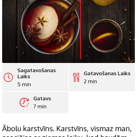
LinkedIn
Whatsapp
Pinterest
Print
Sagatavošanas
Gatavošanas Laiks
Laiks
2 min
5 min
Gatavs
7 min
Ābolu karstvīns. Karstvīns, vismaz man,