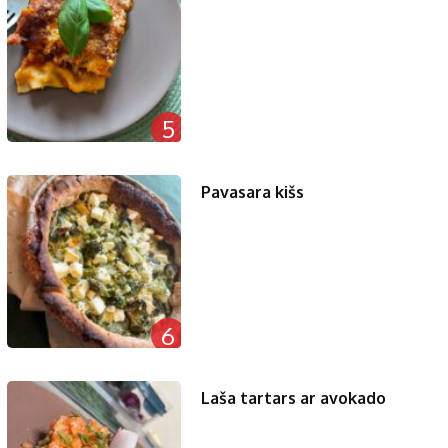
5
Pavasara kišs
6
Laša tartars ar avokado