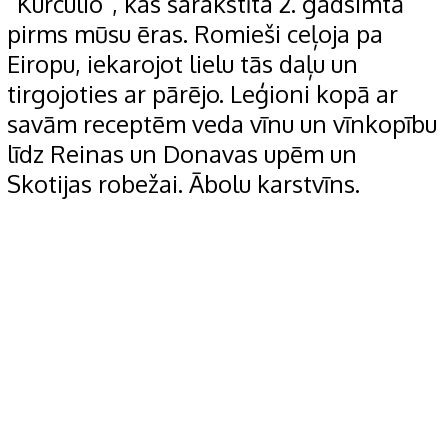
“Kurculio”, kas sarakstīta 2. gadsimtā
pirms mūsu ēras. Romieši ceļoja pa
Eiropu, iekarojot lielu tās daļu un
tirgojoties ar pārējo. Leģioni kopā ar
savām receptēm veda vīnu un vīnkopību
līdz Reinas un Donavas upēm un
Skotijas robežai. Ābolu karstvīns.