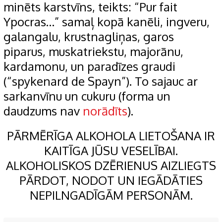
minēts karstvīns, teikts: “Pur fait
Ypocras…” samaļ kopā kanēli, ingveru,
galangalu, krustnagliņas, garos
piparus, muskatriekstu, majorānu,
kardamonu, un paradīzes graudi
(“spykenard de Spayn”). To sajauc ar
sarkanvīnu un cukuru (forma un
daudzums nav
norādīts
).
PĀRMĒRĪGA ALKOHOLA LIETOŠANA IR
KAITĪGA JŪSU VESELĪBAI.
ALKOHOLISKOS DZĒRIENUS AIZLIEGTS
PĀRDOT, NODOT UN IEGĀDĀTIES
NEPILNGADĪGĀM PERSONĀM.