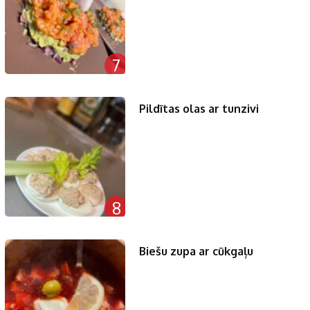
7
Pildītas olas ar tunzivi
8
Biešu zupa ar cūkgaļu