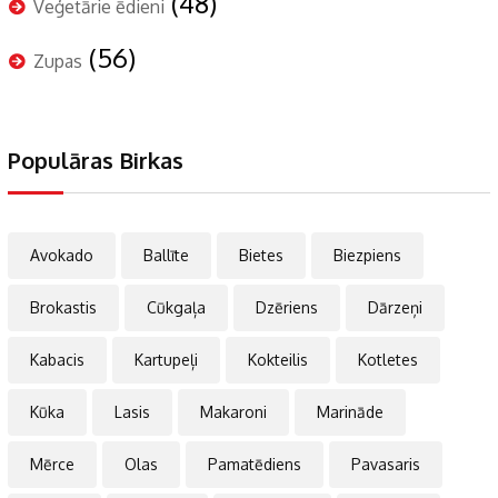
(48)
Veģetārie ēdieni
(56)
Zupas
Populāras Birkas
Avokado
Ballīte
Bietes
Biezpiens
Brokastis
Cūkgaļa
Dzēriens
Dārzeņi
Kabacis
Kartupeļi
Kokteilis
Kotletes
Kūka
Lasis
Makaroni
Marināde
Mērce
Olas
Pamatēdiens
Pavasaris