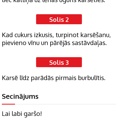
Solis 2
Kad cukurs izkusis, turpinot karsēšanu,
pievieno vīnu un pārējās sastāvdaļas.
Solis 3
Karsē līdz parādās pirmais burbulītis.
Secinājums
Lai labi garšo!