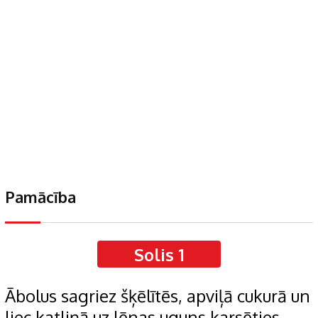
Pamācība
Solis 1
Ābolus sagriez šķēlītēs, apviļā cukurā un
liec katliņā uz lēnas uguns karsēties.