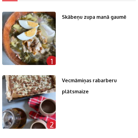
Skābeņu zupa manā gaumē
1
Vecmāmiņas rabarberu
plātsmaize
2