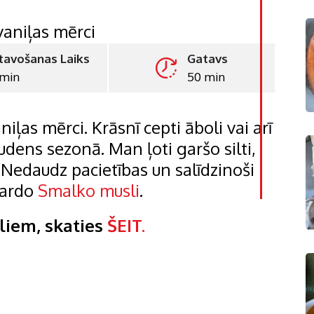
tavošanas Laiks
Gatavs
 min
50 min
LinkedI
Whatsa
aniļas mērci. Krāsnī cepti āboli vai arī
Pintere
 rudens sezonā. Man ļoti garšo silti,
. Nedaudz pacietības un salīdzinoši
Print
gardo
Smalko musli
.
liem, skaties
ŠEIT.