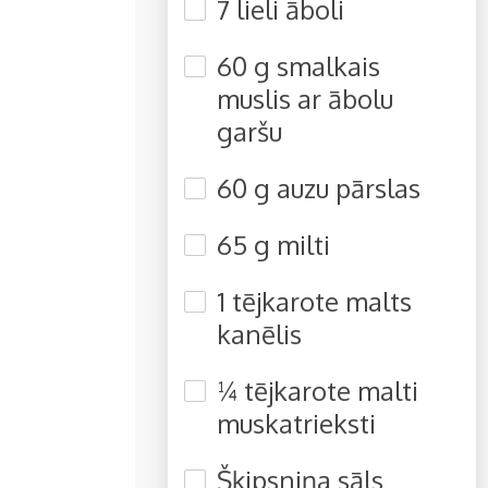
7 lieli āboli
60 g smalkais
muslis ar ābolu
garšu
60 g auzu pārslas
65 g milti
1 tējkarote malts
kanēlis
¼ tējkarote malti
muskatrieksti
Šķipsniņa sāls