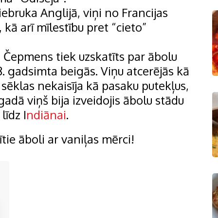
bruka Anglijā, viņi no Francijas
 kā arī mīlestību pret “cieto”
s Čepmens tiek uzskatīts par ābolu
8. gadsimta beigās. Viņu atcerējās kā
š sēklas nekaisīja kā pasaku putekļus,
gadā viņš bija izveidojis ābolu stādu
līdz I
ndiānai
.
ītie āboli ar vaniļas mērci!