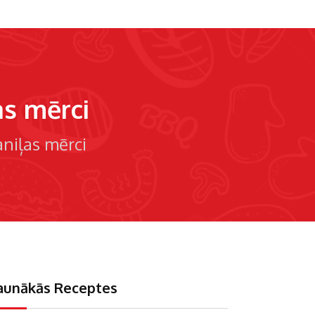
as mērci
vaniļas mērci
aunākās Receptes