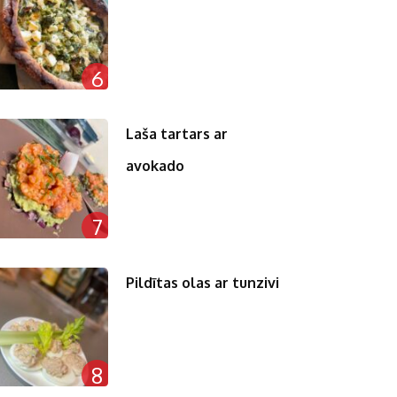
6
Laša tartars ar
avokado
7
Pildītas olas ar tunzivi
8