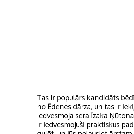
Tas ir populārs kandidāts bēd
no Ēdenes dārza, un tas ir iekļ
iedvesmoja sera Īzaka Ņūtona g
ir iedvesmojuši praktiskus pad
gulēt, un jūs neļausiet ārstam 