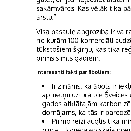
sakāmvārds. Kas vēlāk tika pā
ārstu.”
Visā pasaulē apgrozībā ir vai
no kurām 100 komerciāli audzē
tūkstošiem šķirņu, kas tika re
pirms simts gadiem.
Interesanti fakti par āboliem:
Ir zināms, ka ābols ir ie
apmetņu uzturā pie Šveices 
gados atklātajām karbonizēt
domājams, ka tās ir paredzē
Pirmo reizi auglis tika 
p.m.ē. Homēra episkajā poē