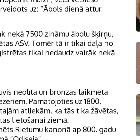
rveidots uz: “Ābols dienā attur
rāk nekā 7500 zināmu ābolu šķirņu,
tas ASV. Tomēr tā ir tikai daļa no
ģistrētas tikai nedaudz vairāk nekā
kļuvis neolīta un bronzas laikmeta
ezeriem. Pamatojoties uz 1800.
ajām atliekām, ka tās tika žāvētas,
tas lietošanai ziemā.
minēts Rietumu kanonā ap 800. gadu
mā “Odiseja”.