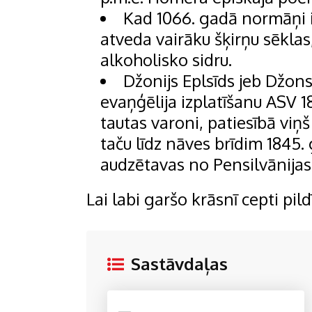
Kad 1066. gadā normāņi ie
atveda vairāku šķirņu sēklas,
alkoholisko sidru.
Džonijs Eplsīds jeb Džon
evaņģēlija izplatīšanu ASV 1
tautas varoni, patiesībā viņ
taču līdz nāves brīdim 1845. 
audzētavas no Pensilvānijas 
Lai labi garšo krāsnī cepti pild
Sastāvdaļas