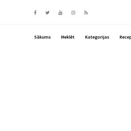
Skip
to
content
Sākums
Meklēt
Kategorijas
Rece