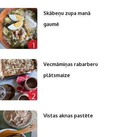
Skābeņu zupa manā
gaumē
n
1
pp
st
Vecmāmiņas rabarberu
plātsmaize
2
Vistas aknas pastēte