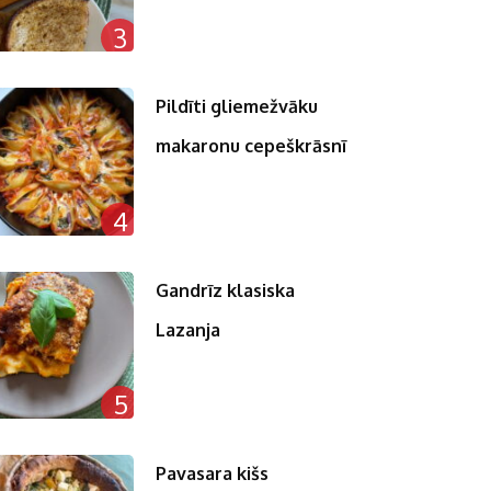
3
Pildīti gliemežvāku
makaronu cepeškrāsnī
4
Gandrīz klasiska
Lazanja
5
Pavasara kišs