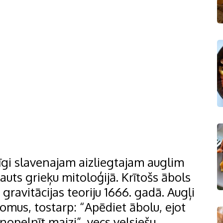
īgi slavenajam aizliegtajam auglim
auts grieķu mitoloģijā. Krītošs ābols
ravitācijas teoriju 1666. gadā. Augļi
omus, tostarp: “Apēdiet ābolu, ejot
nopelnīt maizi”, vecs velsiešu