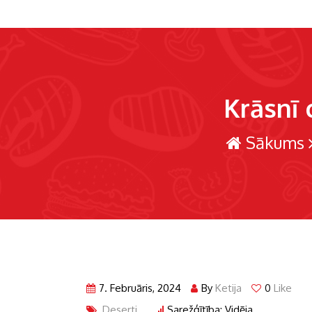
Krāsnī 
Sākums
7. Februāris, 2024
By
Ketija
0
Like
Deserti
Sarežģītība: Vidēja