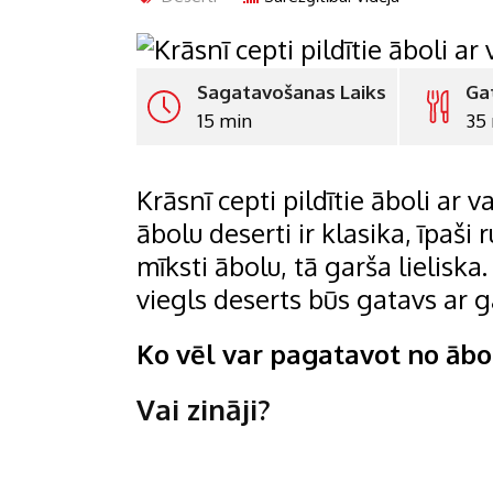
Sagatavošanas Laiks
Ga
15 min
35
Krāsnī cepti pildītie āboli ar v
ābolu deserti ir klasika, īpaši
mīksti ābolu, tā garša lieliska
viegls deserts būs gatavs ar 
Ko vēl var pagatavot no ābo
Vai zināji?