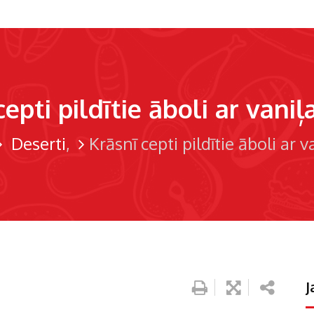
cepti pildītie āboli ar vaniļ
Deserti
Krāsnī cepti pildītie āboli ar 
J