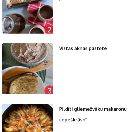
2
Vistas aknas pastēte
3
Pildīti gliemežvāku makaronu
cepeškrāsnī