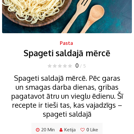
Pasta
Spageti saldajā mērcē
0
/ 5
Spageti saldajā mērcē. Pēc garas
un smagas darba dienas, gribas
pagatavot ātru un vieglu ēdienu. Šī
recepte ir tieši tas, kas vajadzīgs –
spageti saldajā
20 Min
Ketija
0
Like