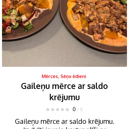
Mērces
,
Sēņu ēdieni
Gaileņu mērce ar saldo
krējumu
0
/ 5
Gaileņu mērce ar saldo krējumu.