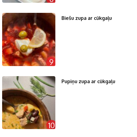
Biešu zupa ar cūkgaļu
9
Pupiņu zupa ar cūkgaļu
10