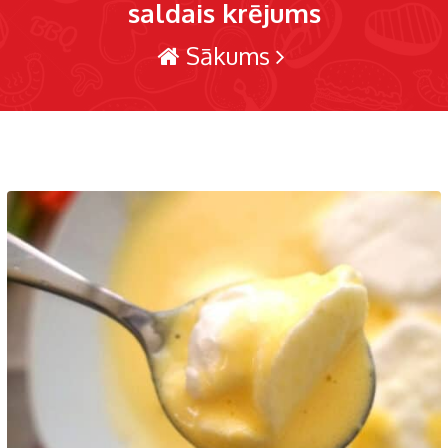
saldais krējums
Sākums