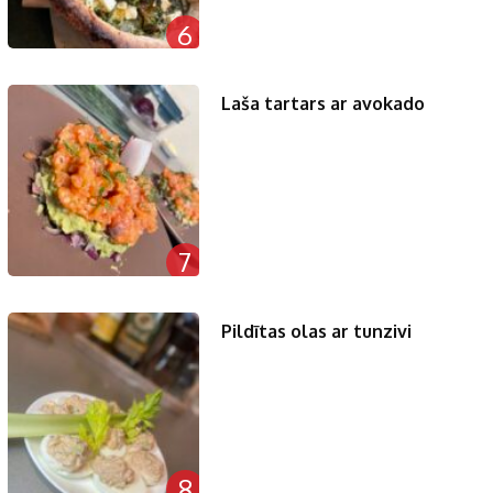
6
Laša tartars ar avokado
7
Pildītas olas ar tunzivi
8