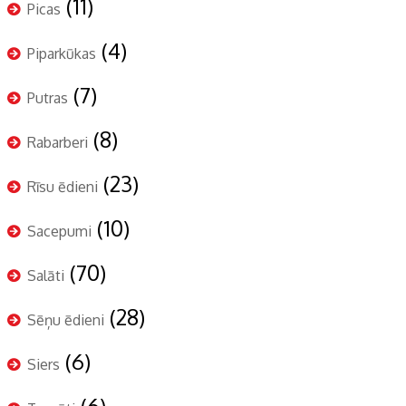
(11)
Picas
(4)
Piparkūkas
(7)
Putras
(8)
Rabarberi
(23)
Rīsu ēdieni
(10)
Sacepumi
(70)
Salāti
(28)
Sēņu ēdieni
(6)
Siers
(6)