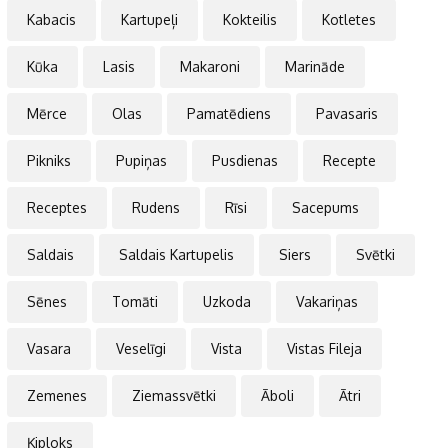
Kabacis
Kartupeļi
Kokteilis
Kotletes
Kūka
Lasis
Makaroni
Marināde
Mērce
Olas
Pamatēdiens
Pavasaris
Pikniks
Pupiņas
Pusdienas
Recepte
Receptes
Rudens
Rīsi
Sacepums
Saldais
Saldais Kartupelis
Siers
Svētki
Sēnes
Tomāti
Uzkoda
Vakariņas
Vasara
Veselīgi
Vista
Vistas Fileja
Zemenes
Ziemassvētki
Āboli
Ātri
Ķiploks