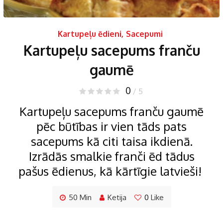
Kartupeļu ēdieni
,
Sacepumi
Kartupeļu sacepums franču
gaumē
0
/ 5
Kartupeļu sacepums franču gaumē
pēc būtības ir vien tāds pats
sacepums kā citi taisa ikdienā.
Izrādās smalkie franči ēd tādus
pašus ēdienus, kā kārtīgie latvieši!
50 Min
Ketija
0
Like