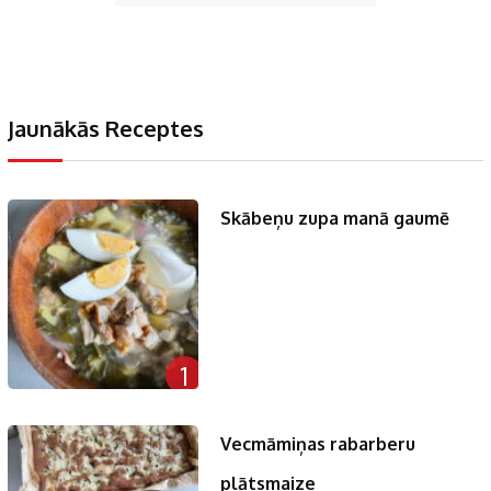
Jaunākās Receptes
Skābeņu zupa manā gaumē
1
Vecmāmiņas rabarberu
plātsmaize