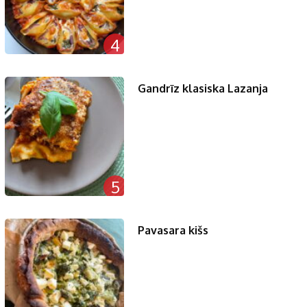
4
Gandrīz klasiska Lazanja
5
Pavasara kišs