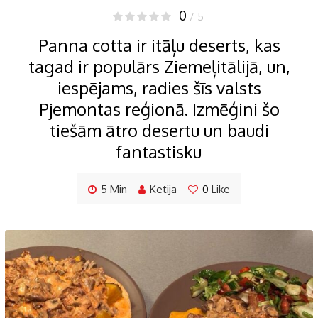
0
/ 5
Panna cotta ir itāļu deserts, kas
tagad ir populārs Ziemeļitālijā, un,
iespējams, radies šīs valsts
Pjemontas reģionā. Izmēģini šo
tiešām ātro desertu un baudi
fantastisku
5 Min
Ketija
0
Like