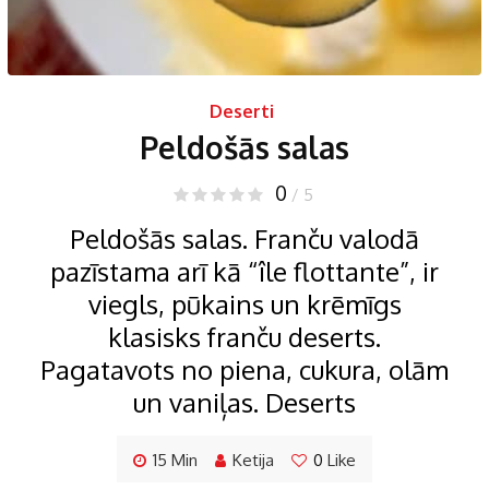
Deserti
Peldošās salas
0
/ 5
Peldošās salas. Franču valodā
pazīstama arī kā “île flottante”, ir
viegls, pūkains un krēmīgs
klasisks franču deserts.
Pagatavots no piena, cukura, olām
un vaniļas. Deserts
15 Min
Ketija
0
Like