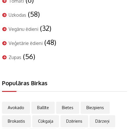
Tomāti
(58)
Uzkodas
(32)
Vegānu ēdieni
(48)
Veģetārie ēdieni
(56)
Zupas
Populāras Birkas
Avokado
Ballīte
Bietes
Biezpiens
Brokastis
Cūkgaļa
Dzēriens
Dārzeņi