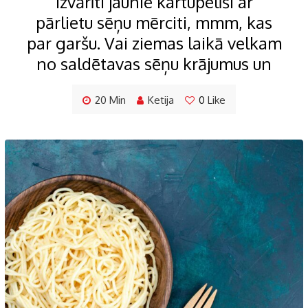
Izvārīti jaunie kartupelīši ar
pārlietu sēņu mērciti, mmm, kas
par garšu. Vai ziemas laikā velkam
no saldētavas sēņu krājumus un
20 Min
Ketija
0
Like