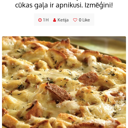
cūkas gaļa ir apnikusi. Izmēģini!
1 H
Ketija
0
Like