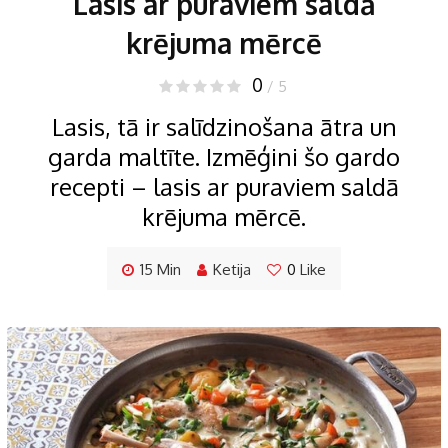
Lasis ar puraviem saldā
krējuma mērcē
0
/ 5
Lasis, tā ir salīdzinošana ātra un
garda maltīte. Izmēģini šo gardo
recepti – lasis ar puraviem saldā
krējuma mērcē.
15 Min
Ketija
0
Like