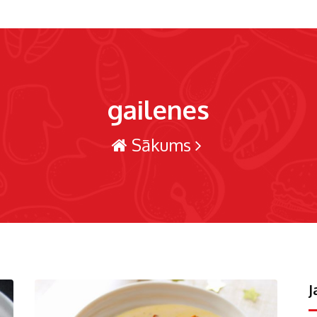
gailenes
Sākums
J