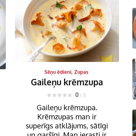
Sēņu ēdieni
,
Zupas
Gaileņu krēmzupa
0
/ 5
Gaileņu krēmzupa.
Krēmzupas man ir
superīgs atklājums, sātīgi
un garšīgi. Man ierasti ir