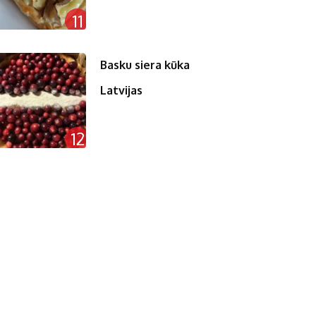
11
Basku siera kūka
Latvijas
12