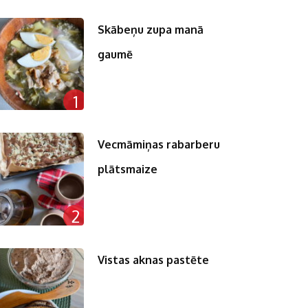
Skābeņu zupa manā
gaumē
1
Vecmāmiņas rabarberu
plātsmaize
2
Vistas aknas pastēte