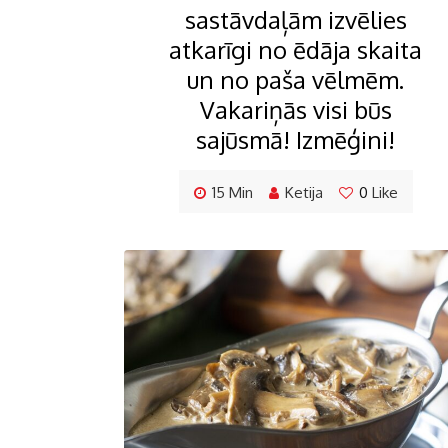
sastāvdaļām izvēlies
atkarīgi no ēdāja skaita
un no paša vēlmēm.
Vakariņās visi būs
sajūsmā! Izmēģini!
15 Min
Ketija
0
Like