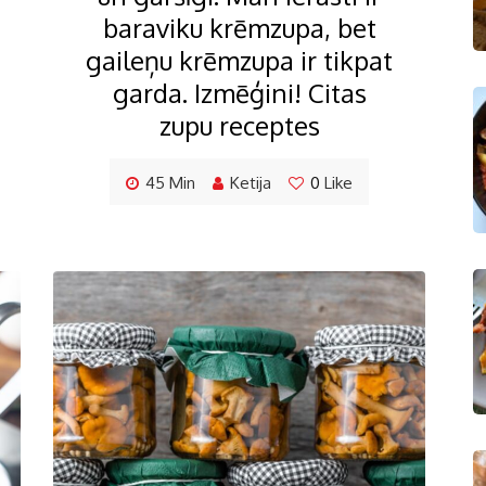
baraviku krēmzupa, bet
gaileņu krēmzupa ir tikpat
garda. Izmēģini! Citas
zupu receptes
45 Min
Ketija
0
Like