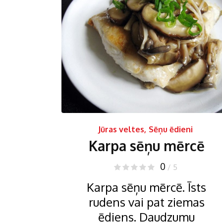
Jūras veltes
,
Sēņu ēdieni
Karpa sēņu mērcē
0
/ 5
Karpa sēņu mērcē. Īsts
rudens vai pat ziemas
ēdiens. Daudzumu