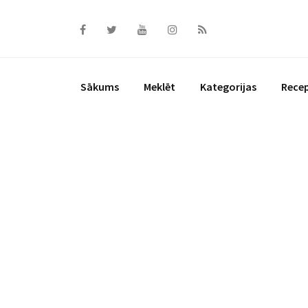
Skip
to
content
Sākums
Meklēt
Kategorijas
Rece