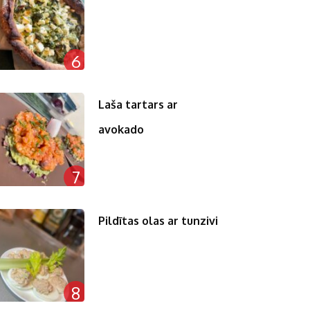
6
Laša tartars ar
avokado
7
Pildītas olas ar tunzivi
8