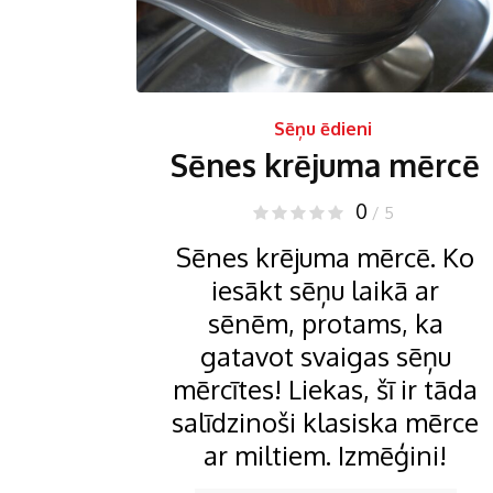
Sēņu ēdieni
Sēnes krējuma mērcē
0
/ 5
Sēnes krējuma mērcē. Ko
iesākt sēņu laikā ar
sēnēm, protams, ka
gatavot svaigas sēņu
mērcītes! Liekas, šī ir tāda
salīdzinoši klasiska mērce
ar miltiem. Izmēģini!