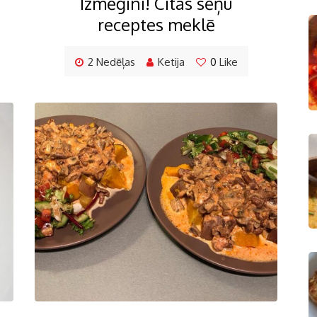
Izmēģini! Citas sēņu
receptes meklē
2 Nedēļas
Ketija
0
Like