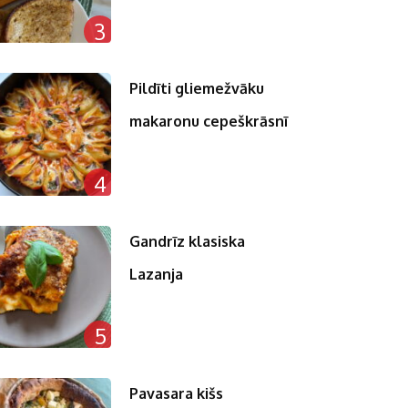
3
Pildīti gliemežvāku
makaronu cepeškrāsnī
4
Gandrīz klasiska
Lazanja
5
Pavasara kišs