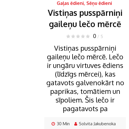
Gaļas ēdieni
,
Sēņu ēdieni
Vistiņas pusspārniņi
gaileņu lečo mērcē
0
/ 5
Vistiņas pusspārniņi
gaileņu lečo mērcē. Lečo
ir ungāru virtuves ēdiens
(līdzīgs mērcei), kas
gatavots galvenokārt no
paprikas, tomātiem un
sīpoliem. Šis lečo ir
pagatavots pa
30 Min
Solvita Jakubenoka