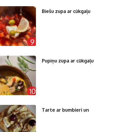
Biešu zupa ar cūkgaļu
9
Pupiņu zupa ar cūkgaļu
10
Tarte ar bumbieri un