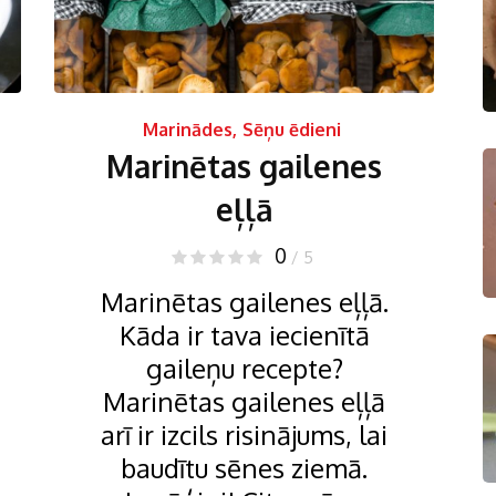
Marinādes
,
Sēņu ēdieni
Marinētas gailenes
eļļā
0
/ 5
Marinētas gailenes eļļā.
Kāda ir tava iecienītā
gaileņu recepte?
Marinētas gailenes eļļā
arī ir izcils risinājums, lai
baudītu sēnes ziemā.