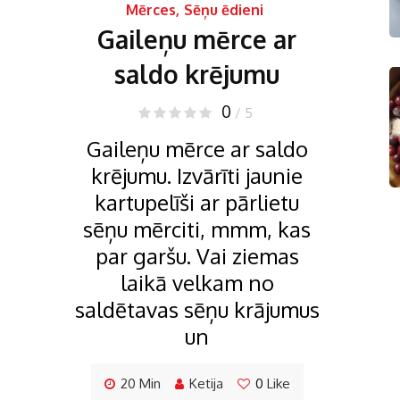
Mērces
,
Sēņu ēdieni
Gaileņu mērce ar
saldo krējumu
0
/ 5
Gaileņu mērce ar saldo
krējumu. Izvārīti jaunie
kartupelīši ar pārlietu
sēņu mērciti, mmm, kas
par garšu. Vai ziemas
laikā velkam no
saldētavas sēņu krājumus
un
20 Min
Ketija
0
Like