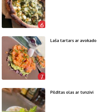
6
Laša tartars ar avokado
7
Pildītas olas ar tunzivi