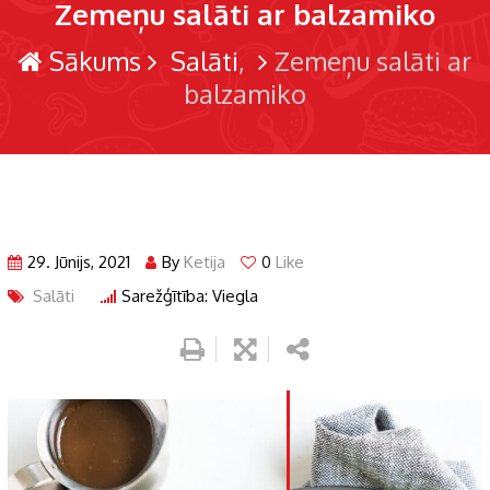
Zemeņu salāti ar balzamiko
Sākums
Salāti
Zemeņu salāti ar
balzamiko
29. Jūnijs, 2021
By
Ketija
0
Like
Salāti
Sarežģītība: Viegla