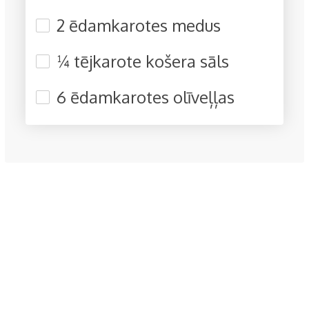
2 ēdamkarotes medus
¼ tējkarote košera sāls
6 ēdamkarotes olīveļļas