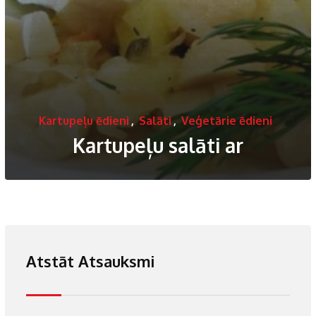
Kartupeļu ēdieni
,
Salāti
,
Veģetārie ēdieni
Kartupeļu salāti ar
Atstāt Atsauksmi