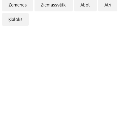
Zemenes
Ziemassvētki
Āboli
Ātri
Ķiploks