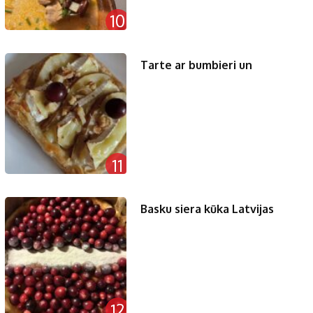
10
Tarte ar bumbieri un
11
Basku siera kūka Latvijas
12