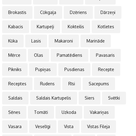
Brokastis
Cūkgaļa
Dzēriens
Dārzeņi
Kabacis
Kartupeļi
Kokteilis
Kotletes
Kūka
Lasis
Makaroni
Marināde
Mērce
Olas
Pamatēdiens
Pavasaris
Pikniks
Pupiņas
Pusdienas
Recepte
Receptes
Rudens
Rīsi
Sacepums
Saldais
Saldais Kartupelis
Siers
Svētki
Sēnes
Tomāti
Uzkoda
Vakariņas
Vasara
Veselīgi
Vista
Vistas Fileja