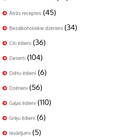
(45)
Ātrās receptes
(34)
Bezalkoholiskie dzērieni
(36)
Citi ēdieni
(104)
Deserti
(6)
Diētu ēdieni
(56)
Dzērieni
(110)
Gaļas ēdieni
(6)
Griķu ēdieni
(5)
Ievārījumi