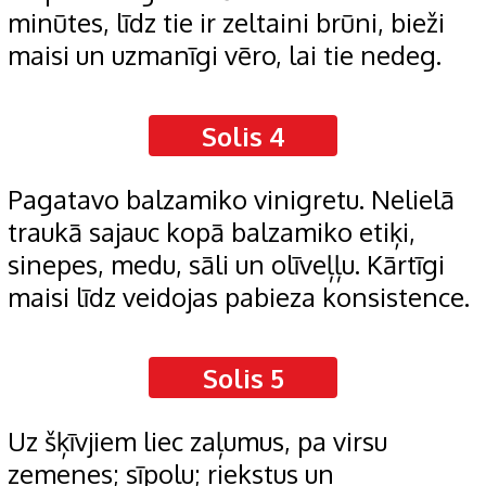
minūtes, līdz tie ir zeltaini brūni, bieži
maisi un uzmanīgi vēro, lai tie nedeg.
Solis 4
Pagatavo balzamiko vinigretu. Nelielā
traukā sajauc kopā balzamiko etiķi,
sinepes, medu, sāli un olīveļļu. Kārtīgi
maisi līdz veidojas pabieza konsistence.
Solis 5
Uz šķīvjiem liec zaļumus, pa virsu
zemenes; sīpolu; riekstus un