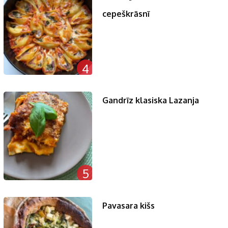
cepeškrāsnī
4
Gandrīz klasiska Lazanja
5
Pavasara kišs