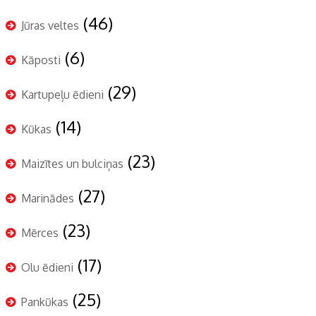
(46)
Jūras veltes
(6)
Kāposti
(29)
Kartupeļu ēdieni
(14)
Kūkas
(23)
Maizītes un bulciņas
(27)
Marinādes
(23)
Mērces
(17)
Olu ēdieni
(25)
Pankūkas