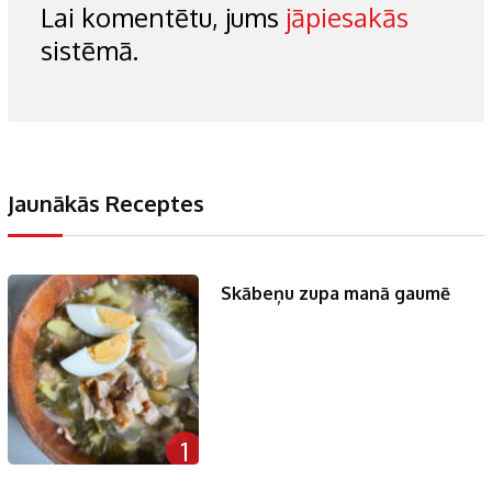
Lai komentētu, jums
jāpiesakās
sistēmā.
Jaunākās Receptes
Skābeņu zupa manā gaumē
1