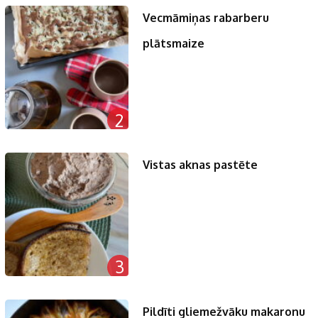
Vecmāmiņas rabarberu
plātsmaize
2
Vistas aknas pastēte
3
Pildīti gliemežvāku makaronu