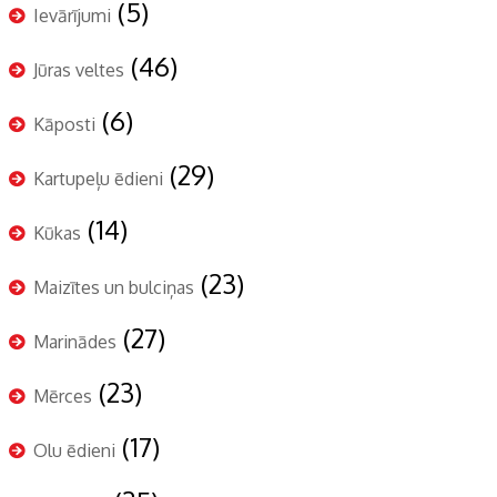
(5)
Ievārījumi
(46)
Jūras veltes
(6)
Kāposti
(29)
Kartupeļu ēdieni
(14)
Kūkas
(23)
Maizītes un bulciņas
(27)
Marinādes
(23)
Mērces
(17)
Olu ēdieni