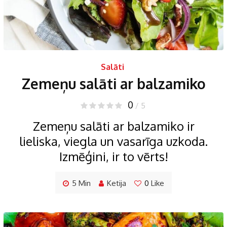
Salāti
Zemeņu salāti ar balzamiko
0
/ 5
Zemeņu salāti ar balzamiko ir
lieliska, viegla un vasarīga uzkoda.
Izmēģini, ir to vērts!
5 Min
Ketija
0
Like