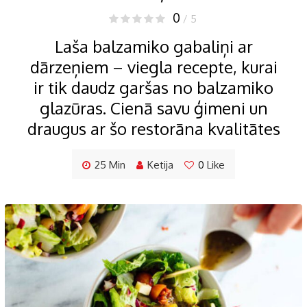
0
/ 5
Laša balzamiko gabaliņi ar
dārzeņiem – viegla recepte, kurai
ir tik daudz garšas no balzamiko
glazūras. Cienā savu ģimeni un
draugus ar šo restorāna kvalitātes
25 Min
Ketija
0
Like