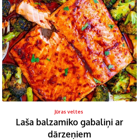
Jūras veltes
Laša balzamiko gabaliņi ar
dārzeņiem