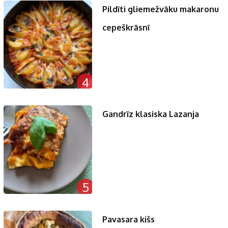
Pildīti gliemežvāku makaronu
cepeškrāsnī
4
Gandrīz klasiska Lazanja
5
Pavasara kišs