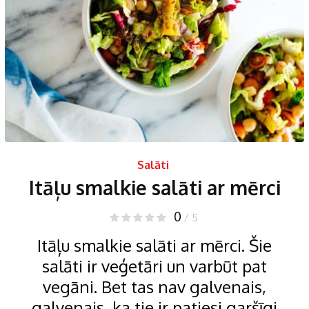
Salāti
Itāļu smalkie salāti ar mērci
0
/ 5
Itāļu smalkie salāti ar mērci. Šie
salāti ir veģetāri un varbūt pat
vegāni. Bet tas nav galvenais,
galvenais, ka tie ir patiesi garšīgi