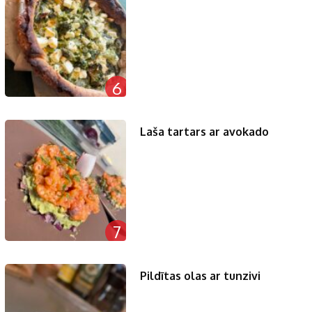
6
Laša tartars ar avokado
7
Pildītas olas ar tunzivi