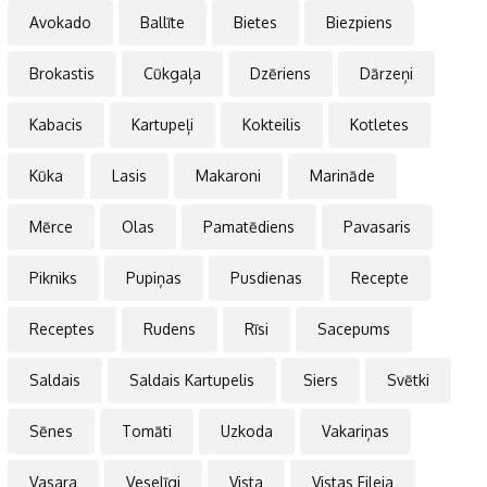
Avokado
Ballīte
Bietes
Biezpiens
Brokastis
Cūkgaļa
Dzēriens
Dārzeņi
Kabacis
Kartupeļi
Kokteilis
Kotletes
Kūka
Lasis
Makaroni
Marināde
Mērce
Olas
Pamatēdiens
Pavasaris
Pikniks
Pupiņas
Pusdienas
Recepte
Receptes
Rudens
Rīsi
Sacepums
Saldais
Saldais Kartupelis
Siers
Svētki
Sēnes
Tomāti
Uzkoda
Vakariņas
Vasara
Veselīgi
Vista
Vistas Fileja