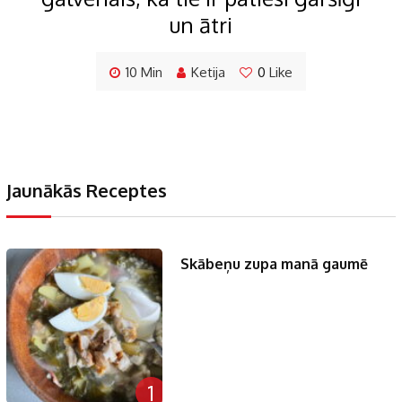
un ātri
10 Min
Ketija
0
Like
Jaunākās Receptes
Skābeņu zupa manā gaumē
1