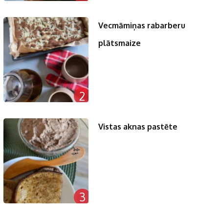
Vecmāmiņas rabarberu
plātsmaize
2
Vistas aknas pastēte
3