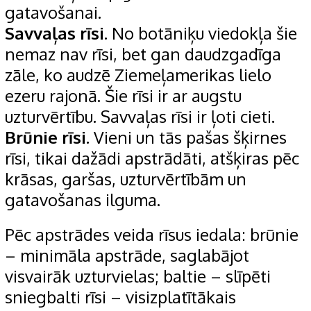
gatavošanai.
Savvaļas rīsi.
No botāniķu viedokļa šie
nemaz nav rīsi, bet gan daudzgadīga
zāle, ko audzē Ziemeļamerikas lielo
ezeru rajonā. Šie rīsi ir ar augstu
uzturvērtību. Savvaļas rīsi ir ļoti cieti.
Brūnie rīsi.
Vieni un tās pašas šķirnes
rīsi, tikai dažādi apstrādāti, atšķiras pēc
krāsas, garšas, uzturvērtībām un
gatavošanas ilguma.
Pēc apstrādes veida rīsus iedala: brūnie
– minimāla apstrāde, saglabājot
visvairāk uzturvielas; baltie – slīpēti
sniegbalti rīsi – visizplatītākais