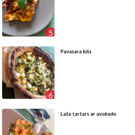
5
Pavasara kišs
6
Laša tartars ar avokado