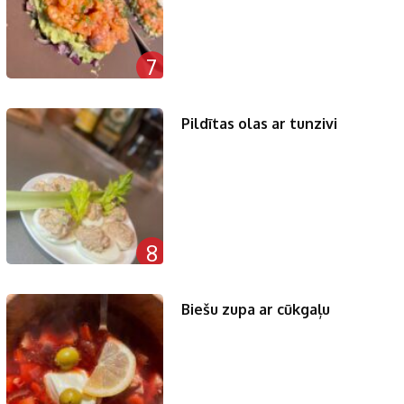
7
Pildītas olas ar tunzivi
8
Biešu zupa ar cūkgaļu