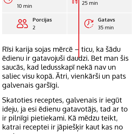
25 min
10 min
LinkedIn
Porcijas
Gatavs
Whatsapp
2
35 min
Pinterest
Print
Rīsi karija sojas mērcē – ticu, ka šādu
ēdienu ir gatavojuši daudzi. Bet man šis
saucās, kad ledusskapī nekā nav un
saliec visu kopā. Ātri, vienkārši un pats
galvenais garšīgi.
Skatoties receptes, galvenais ir iegūt
ideju, ja esi ēdienu gatavotājs, tad ar to
ir pilnīgi pietiekami. Kā mēdzu teikt,
katrai receptei ir jāpiešķir kaut kas no