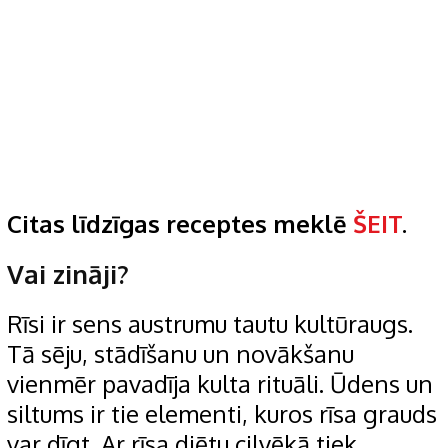
Citas līdzīgas receptes meklē
ŠEIT
.
Vai zināji?
Rīsi ir sens austrumu tautu kultūraugs.
Tā sēju, stādīšanu un novākšanu
vienmēr pavadīja kulta rituāli. Ūdens un
siltums ir tie elementi, kuros rīsa grauds
var dīgt. Ar rīsa diētu cilvēkā tiek