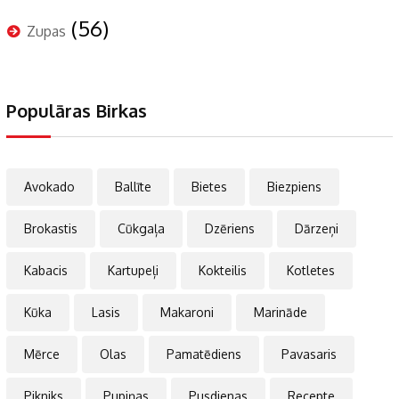
(56)
Zupas
Populāras Birkas
Avokado
Ballīte
Bietes
Biezpiens
Brokastis
Cūkgaļa
Dzēriens
Dārzeņi
Kabacis
Kartupeļi
Kokteilis
Kotletes
Kūka
Lasis
Makaroni
Marināde
Mērce
Olas
Pamatēdiens
Pavasaris
Pikniks
Pupiņas
Pusdienas
Recepte