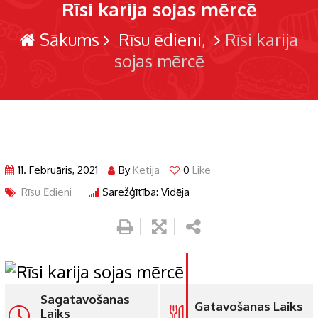
Rīsi karija sojas mērcē
Sākums
Rīsu ēdieni
Rīsi karija
sojas mērcē
11. Februāris, 2021
By
Ketija
0
Like
Rīsu Ēdieni
Sarežģītība: Vidēja
Sagatavošanas
Gatavošanas Laiks
Laiks