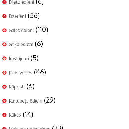
(6)
Diētu ēdieni
(56)
Dzērieni
(110)
Gaļas ēdieni
(6)
Griķu ēdieni
(5)
Ievārījumi
(46)
Jūras veltes
(6)
Kāposti
(29)
Kartupeļu ēdieni
(14)
Kūkas
(23)
Maizītes un bulciņas