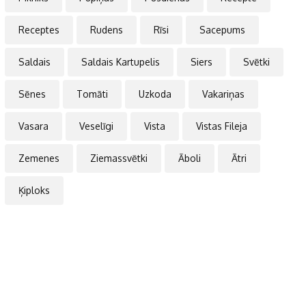
Receptes
Rudens
Rīsi
Sacepums
Saldais
Saldais Kartupelis
Siers
Svētki
Sēnes
Tomāti
Uzkoda
Vakariņas
Vasara
Veselīgi
Vista
Vistas Fileja
Zemenes
Ziemassvētki
Āboli
Ātri
Ķiploks