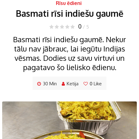
Rīsu ēdieni
Basmati rīsi indiešu gaumē
0
/ 5
Basmati rīsi indiešu gaumē. Nekur
tālu nav jābrauc, lai iegūtu Indijas
vēsmas. Dodies uz savu virtuvi un
pagatavo šo lielisko ēdienu.
30 Min
Ketija
0
Like