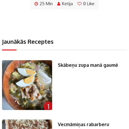
25 Min
Ketija
0
Like
Jaunākās Receptes
Skābeņu zupa manā gaumē
1
Vecmāmiņas rabarberu