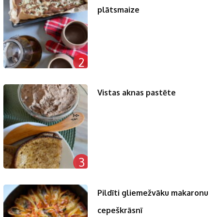
plātsmaize
2
Vistas aknas pastēte
3
Pildīti gliemežvāku makaronu
cepeškrāsnī