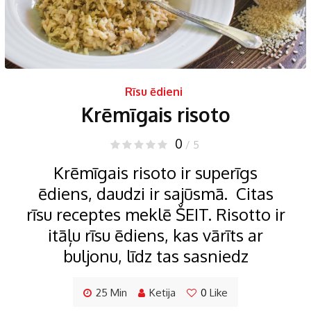
Rīsu ēdieni
Krēmīgais risoto
0
/ 5
Krēmīgais risoto ir superīgs
ēdiens, daudzi ir sajūsmā. Citas
rīsu receptes meklē ŠEIT. Risotto ir
itāļu rīsu ēdiens, kas vārīts ar
buljonu, līdz tas sasniedz
25 Min
Ketija
0
Like