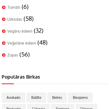
(6)
Tomāti
(58)
Uzkodas
(32)
Vegānu ēdieni
(48)
Veģetārie ēdieni
(56)
Zupas
Populāras Birkas
Avokado
Ballīte
Bietes
Biezpiens
Brokastis
Cūkgaļa
Dzēriens
Dārzeņi