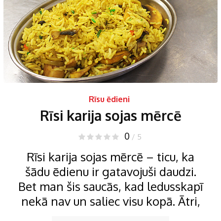
Rīsu ēdieni
Rīsi karija sojas mērcē
0
/ 5
Rīsi karija sojas mērcē – ticu, ka
šādu ēdienu ir gatavojuši daudzi.
Bet man šis saucās, kad ledusskapī
nekā nav un saliec visu kopā. Ātri,