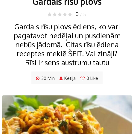
Gardais rīsu plovs
0
/ 5
Gardais rīsu plovs ēdiens, ko vari
pagatavot nedēļai un pusdienām
nebūs jādomā. Citas rīsu ēdiena
receptes meklē ŠEIT. Vai zināji?
Rīsi ir sens austrumu tautu
30 Min
Ketija
0
Like