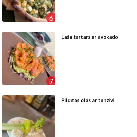
6
Laša tartars ar avokado
7
Pildītas olas ar tunzivi