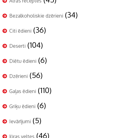
Ātrās receptes
(34)
Bezalkoholiskie dzērieni
(36)
Citi ēdieni
(104)
Deserti
(6)
Diētu ēdieni
(56)
Dzērieni
(110)
Gaļas ēdieni
(6)
Griķu ēdieni
(5)
Ievārījumi
(46)
Jūras veltes