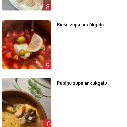
8
Biešu zupa ar cūkgaļu
9
Pupiņu zupa ar cūkgaļu
10