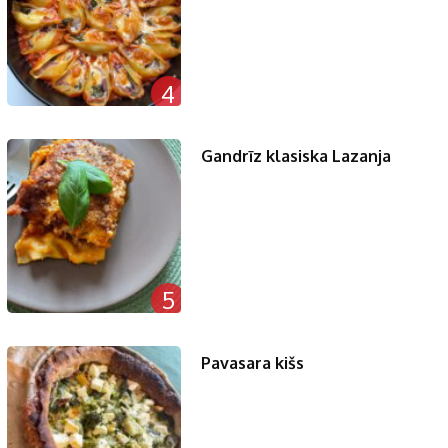
4
Gandrīz klasiska Lazanja
5
Pavasara kišs