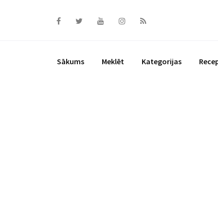
Skip
to
content
Sākums
Meklēt
Kategorijas
Rece