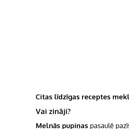
Citas līdzīgas receptes mek
Vai zināji?
Melnās pupiņas
pasaulē pazī