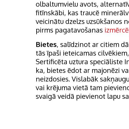
olbaltumvielu avots, alternatīv
fitīnskābi, kas traucē minerālv
veicinātu dzelzs uzsūkšanos n
pirms pagatavošanas
izmērcē
Bietes
, salīdzinot ar citiem d
tās īpaši ieteicamas cilvēkiem
Sertificēta uztura speciāliste
ka, bietes ēdot ar majonēzi va
neizdosies. Vislabāk sakņaugu 
vai krējuma vietā tam pievieno
svaigā veidā pievienot lapu sa