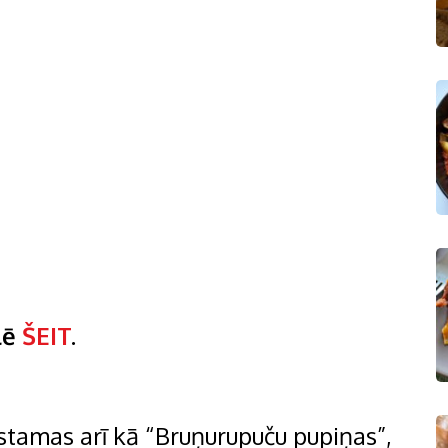
lē
ŠEIT
.
stamas arī kā “Bruņurupuču pupiņas”,