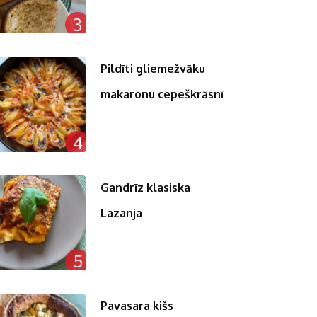
3
Pildīti gliemežvāku
makaronu cepeškrāsnī
4
Gandrīz klasiska
Lazanja
5
Pavasara kišs