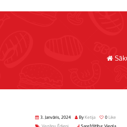
Sāk
3. Janvāris, 2024
By
Ketija
0
Like
Vegānu Ēdieni
Sarežģītība: Viegla