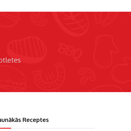
otletes
aunākās Receptes