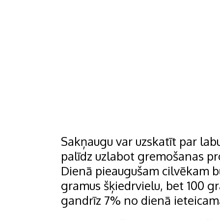
Sakņaugu var uzskatīt par labu
palīdz uzlabot gremošanas proc
Dienā pieaugušam cilvēkam b
gramus šķiedrvielu, bet 100 gr
gandrīz 7% no dienā ieteica