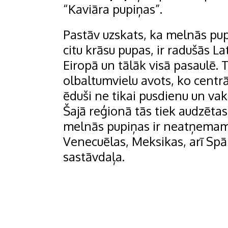
“Kaviāra pupiņas”.
Pastāv uzskats, ka melnās pup
citu krāsu pupas, ir radušās La
Eiropā un tālāk visā pasaulē. T
olbaltumvielu avots, ko centr
ēduši ne tikai pusdienu un vak
Šajā reģionā tās tiek audzētas
melnās pupiņas ir neatņemama
Venecuēlas, Meksikas, arī Spā
sastāvdaļa.