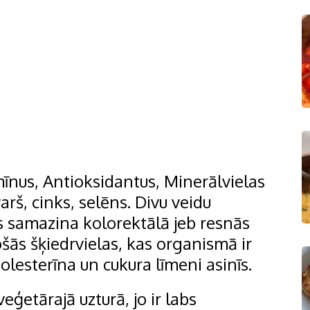
mīnus, Antioksidantus, Minerālvielas
arš, cinks, selēns. Divu veidu
as samazina kolorektālā jeb resnās
ošās šķiedrvielas, kas organismā ir
holesterīna un cukura līmeni asinīs.
ģetārajā uzturā, jo ir labs