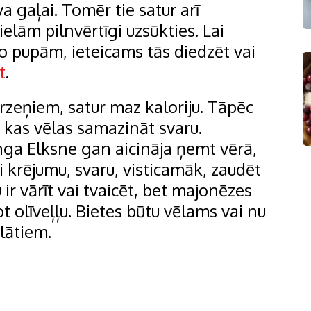
a gaļai. Tomēr tie satur arī
ielām pilnvērtīgi uzsūkties. Lai
o pupām, ieteicams tās diedzēt vai
t
.
ārzeņiem, satur maz kaloriju. Tāpēc
, kas vēlas samazināt svaru.
 Inga Elksne gan aicināja ņemt vērā,
i krējumu, svaru, visticamāk, zaudēt
ir vārīt vai tvaicēt, bet majonēzes
t olīveļļu. Bietes būtu vēlams vai nu
lātiem.