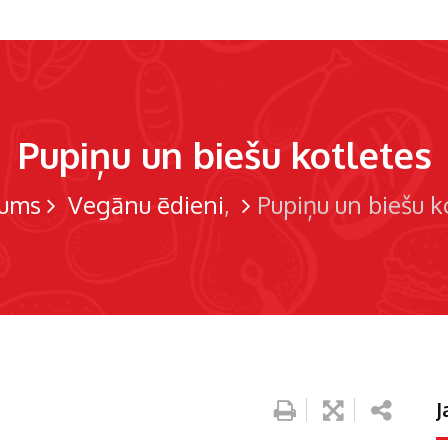
Pupiņu un biešu kotletes
ums
Vegānu ēdieni
Pupiņu un biešu k
J