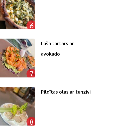
6
Laša tartars ar
avokado
7
Pildītas olas ar tunzivi
8