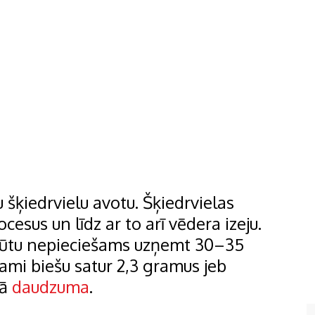
 šķiedrvielu avotu. Šķiedrvielas
esus un līdz ar to arī vēdera izeju.
ūtu nepieciešams uzņemt 30–35
ami biešu satur 2,3 gramus jeb
mā
daudzuma
.