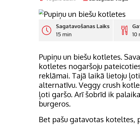
Sagatavošanas Laiks
Ga
15 min
10 
Pupiņu un biešu kotletes. Sav
kotletes nogaršoju pateicoti
reklāmai. Tajā laikā lietoju ļ
alternatīvu. Veggy crush kotlet
ļoti garšo. Arī šobrīd ik pala
burgeros.
Bet pašu gatavotas koteltes, 