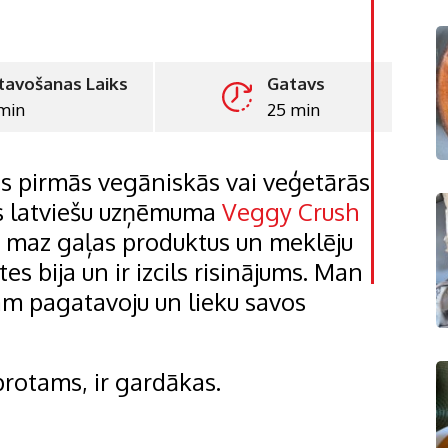
tavošanas Laiks
Gatavs
min
25 min
LinkedI
Whatsa
as pirmās vegāniskās vai veģetārās
Pintere
es latviešu uzņēmuma
Veggy Crush
oti maz gaļas produktus un meklēju
Print
es bija un ir izcils risinājums. Man
ikam pagatavoju un lieku savos
protams, ir gardākas.