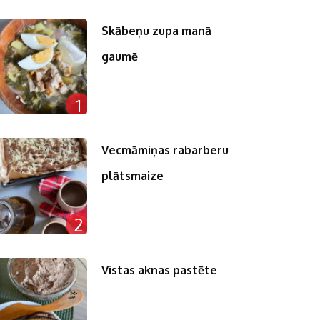
Skābeņu zupa manā
gaumē
n
1
pp
st
Vecmāmiņas rabarberu
plātsmaize
2
Vistas aknas pastēte