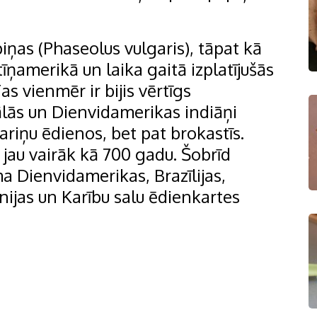
iņas (Phaseolus vulgaris), tāpat kā
tīņamerikā un laika gaitā izplatījušās
as vienmēr ir bijis vērtīgs
ālās un Dienvidamerikas indiāņi
ariņu ēdienos, bet pat brokastīs.
 jau vairāk kā 700 gadu. Šobrīd
 Dienvidamerikas, Brazīlijas,
nijas un Karību salu ēdienkartes