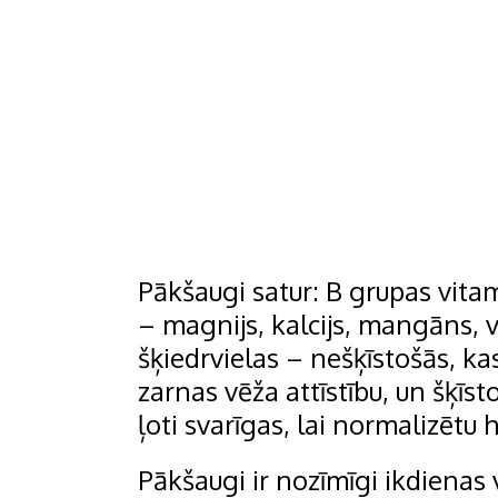
Pākšaugi satur: B grupas vita
– magnijs, kalcijs, mangāns, v
šķiedrvielas – nešķīstošās, k
zarnas vēža attīstību, un šķīst
ļoti svarīgas, lai normalizētu 
Pākšaugi ir nozīmīgi ikdienas ve