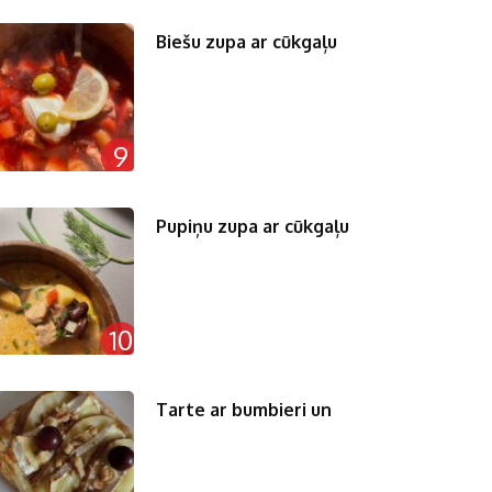
Biešu zupa ar cūkgaļu
9
Pupiņu zupa ar cūkgaļu
10
Tarte ar bumbieri un