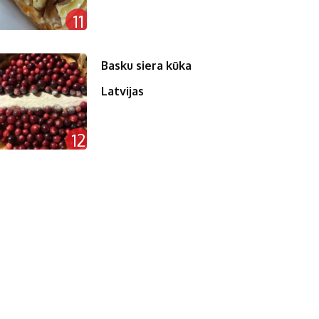
11
Basku siera kūka
Latvijas
12