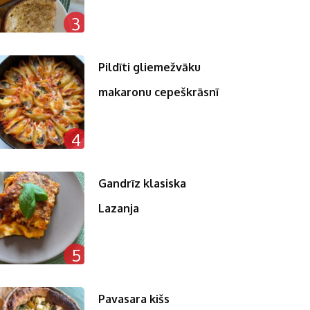
3
Pildīti gliemežvāku
makaronu cepeškrāsnī
4
Gandrīz klasiska
Lazanja
5
Pavasara kišs