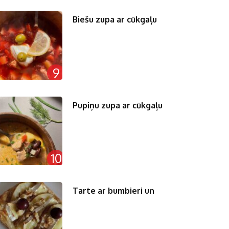
Biešu zupa ar cūkgaļu
9
Pupiņu zupa ar cūkgaļu
10
Tarte ar bumbieri un