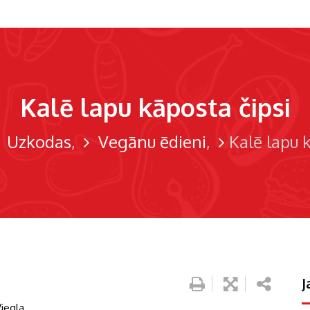
Kalē lapu kāposta čipsi
Uzkodas
Vegānu ēdieni
Kalē lapu 
J
Viegla