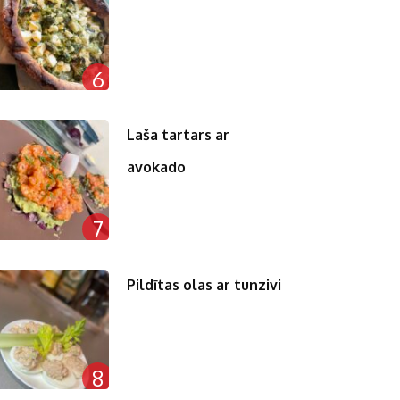
6
Laša tartars ar
avokado
7
Pildītas olas ar tunzivi
8