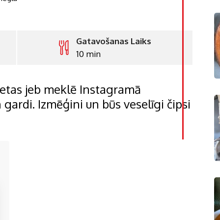
Gatavošanas Laiks
10 min
LinkedI
Whatsa
netas jeb meklē Instagramā
Pintere
 gardi. Izmēģini un būs veselīgi čipsi
Print