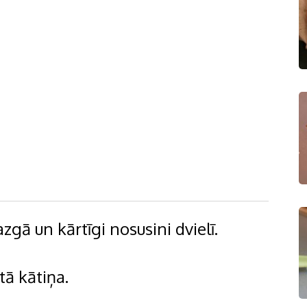
gā un kārtīgi nosusini dvielī.
tā kātiņa.