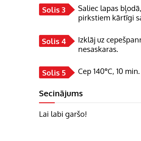
Saliec lapas bļodā,
Solis 3
pirkstiem kārtīgi s
Izklāj uz cepešpann
Solis 4
nesaskaras.
Cep 140°C, 10 min.
Solis 5
Secinājums
Lai labi garšo!