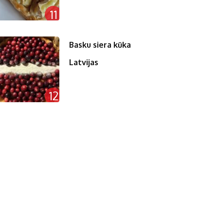
11
Basku siera kūka
Latvijas
12