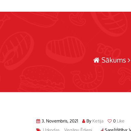
Sākums
3. Novembris, 2021
By
Ketija
0
Like
Uzkodas
,
Vegānu Ēdieni
Sarežģītība: 