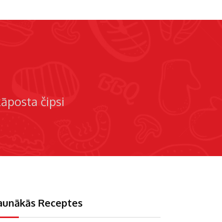
kāposta čipsi
aunākās Receptes