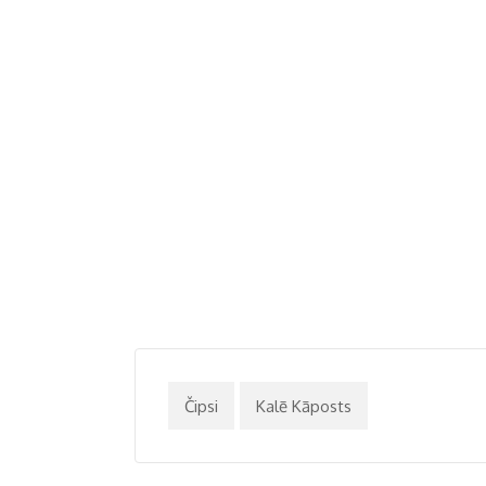
Čipsi
Kalē Kāposts