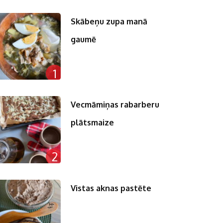
Skābeņu zupa manā
gaumē
n
1
pp
st
Vecmāmiņas rabarberu
plātsmaize
2
Vistas aknas pastēte