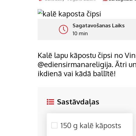
Sagatavošanas Laiks
10 min
Kalē lapu kāpostu čipsi no Vi
@ediensirmanareligija. Ātri un
ikdienā vai kādā ballītē!
Sastāvdaļas
150 g kalē kāposts