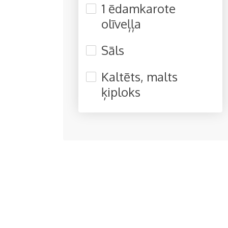
1 ēdamkarote
olīveļļa
Sāls
Kaltēts, malts
ķiploks