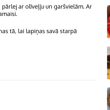
 pārlej ar olīveļļu un garšvielām. Ar
amaisi.
as tā, lai lapiņas savā starpā