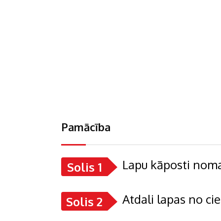
Pamācība
Lapu kāposti nomaz
Solis 1
Atdali lapas no cie
Solis 2