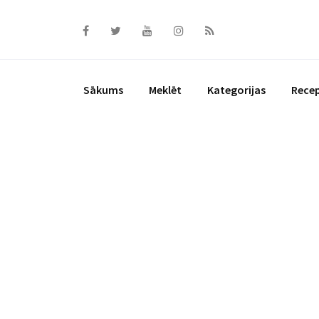
Skip
to
content
Sākums
Meklēt
Kategorijas
Rece