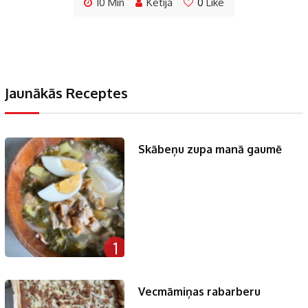
10 Min
Ketija
0
Like
Jaunākās Receptes
Skābeņu zupa manā gaumē
1
Vecmāmiņas rabarberu