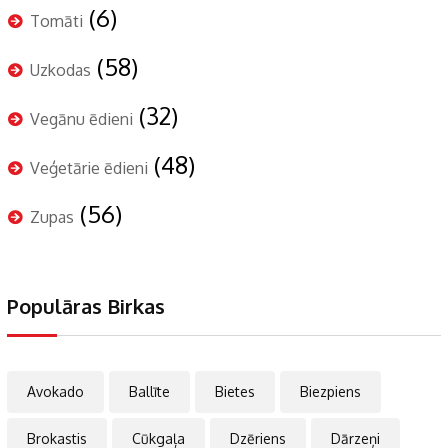
(6)
Tomāti
(58)
Uzkodas
(32)
Vegānu ēdieni
(48)
Veģetārie ēdieni
(56)
Zupas
Populāras Birkas
Avokado
Ballīte
Bietes
Biezpiens
Brokastis
Cūkgaļa
Dzēriens
Dārzeņi