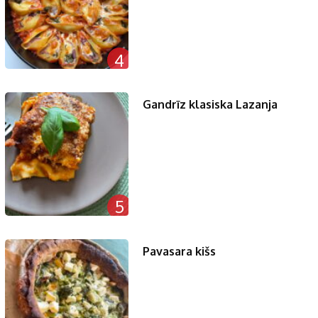
4
Gandrīz klasiska Lazanja
5
Pavasara kišs