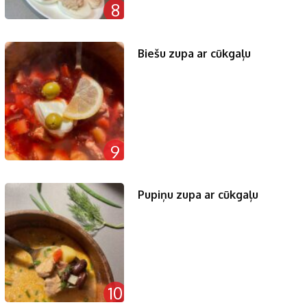
8
Biešu zupa ar cūkgaļu
9
Pupiņu zupa ar cūkgaļu
10