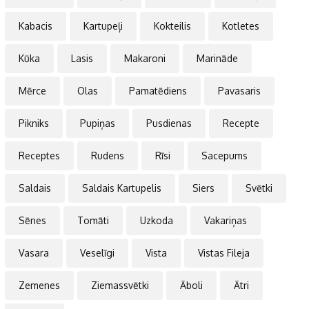
Kabacis
Kartupeļi
Kokteilis
Kotletes
Kūka
Lasis
Makaroni
Marināde
Mērce
Olas
Pamatēdiens
Pavasaris
Pikniks
Pupiņas
Pusdienas
Recepte
Receptes
Rudens
Rīsi
Sacepums
Saldais
Saldais Kartupelis
Siers
Svētki
Sēnes
Tomāti
Uzkoda
Vakariņas
Vasara
Veselīgi
Vista
Vistas Fileja
Zemenes
Ziemassvētki
Āboli
Ātri