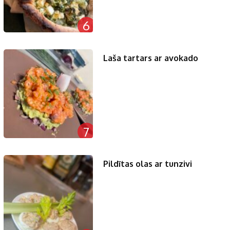
6
Laša tartars ar avokado
7
Pildītas olas ar tunzivi