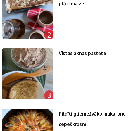
plātsmaize
2
Vistas aknas pastēte
3
Pildīti gliemežvāku makaronu
cepeškrāsnī