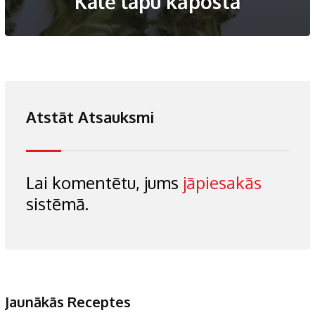
Kalē lapu kāposta
Atstāt Atsauksmi
Lai komentētu, jums
jāpiesakās
sistēmā.
Jaunākās Receptes