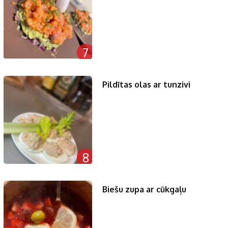
7
Pildītas olas ar tunzivi
8
Biešu zupa ar cūkgaļu