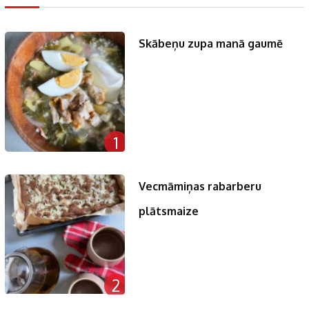
Skābeņu zupa manā gaumē
1
Vecmāmiņas rabarberu
plātsmaize
2