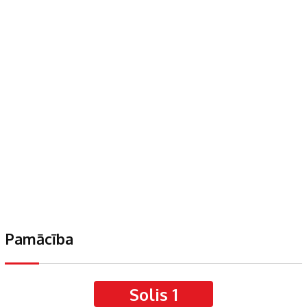
Pamācība
Solis 1