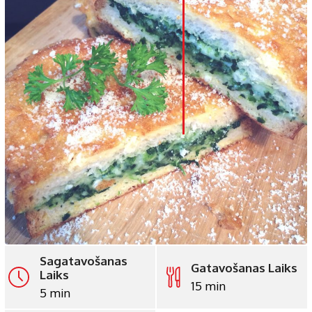
LinkedIn
Whatsapp
Pinterest
Print
Sagatavošanas
Gatavošanas Laiks
Laiks
15 min
5 min