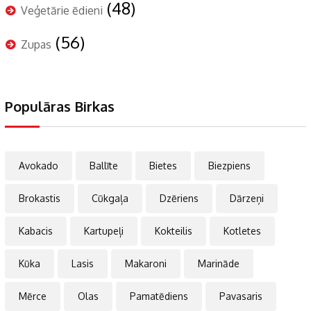
(48)
Veģetārie ēdieni
(56)
Zupas
Populāras Birkas
Avokado
Ballīte
Bietes
Biezpiens
Brokastis
Cūkgaļa
Dzēriens
Dārzeņi
Kabacis
Kartupeļi
Kokteilis
Kotletes
Kūka
Lasis
Makaroni
Marināde
Mērce
Olas
Pamatēdiens
Pavasaris