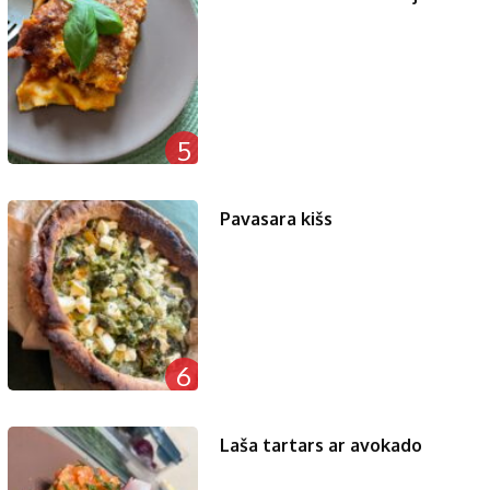
5
Pavasara kišs
6
Laša tartars ar avokado