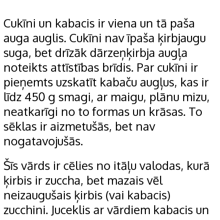
Cukīni un kabacis ir viena un tā paša
auga auglis. Cukīni nav īpaša ķirbjaugu
suga, bet drīzāk dārzeņķirbja augļa
noteikts attīstības brīdis. Par cukīni ir
pieņemts uzskatīt kabaču augļus, kas ir
līdz 450 g smagi, ar maigu, plānu mizu,
neatkarīgi no to formas un krāsas. To
sēklas ir aizmetušās, bet nav
nogatavojušās.
Šīs vārds ir cēlies no itāļu valodas, kurā
ķirbis ir zuccha, bet mazais vēl
neizaugušais ķirbis (vai kabacis)
zucchini. Juceklis ar vārdiem kabacis un