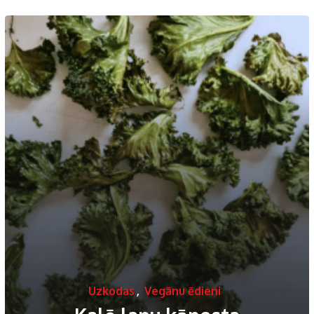
Uzkodas
,
Vegānu ēdieni