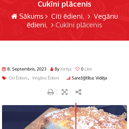
Cukīni plācenis
Sākums
Citi ēdieni
Vegānu
ēdieni
Cukīni plācenis
8. Septembris, 2023
By
Ketija
0
Like
Citi Ēdieni
,
Vegānu Ēdieni
Sarežģītība: Vidēja