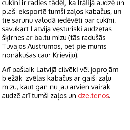
cukīni ir radies tādēļ, ka Itālijā audzē un
plaši eksportē tumši zaļos kabačus, un
tie sarunu valodā iedēvēti par cukīni,
savukārt Latvijā vēsturiski audzētas
šķirnes ar baltu mizu (tās radušās
Tuvajos Austrumos, bet pie mums
nonākušas caur Krieviju).
Arī pašlaik Latvijā cilvēki vēl joprojām
biežāk izvēlas kabačus ar gaiši zaļu
mizu, kaut gan nu jau arvien vairāk
audzē arī tumši zaļos un
dzeltenos
.