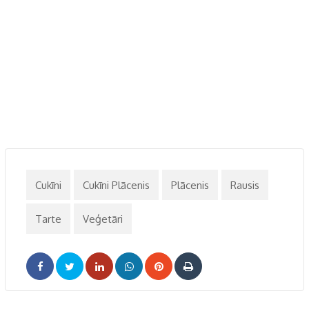
Cukīni
Cukīni Plācenis
Plācenis
Rausis
Tarte
Veģetāri
LinkedIn
Whatsapp
Pinterest
Print