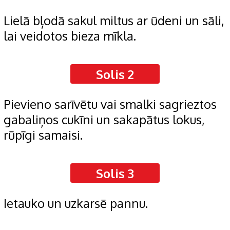
Lielā bļodā sakul miltus ar ūdeni un sāli,
lai veidotos bieza mīkla.
Solis 2
Pievieno sarīvētu vai smalki sagrieztos
gabaliņos cukīni un sakapātus lokus,
rūpīgi samaisi.
Solis 3
Ietauko un uzkarsē pannu.