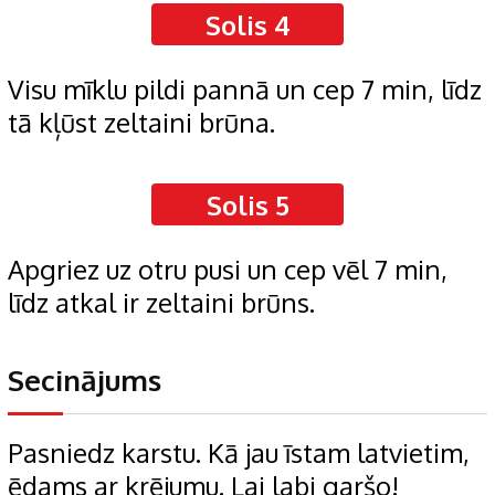
Solis 4
Visu mīklu pildi pannā un cep 7 min, līdz
tā kļūst zeltaini brūna.
Solis 5
Apgriez uz otru pusi un cep vēl 7 min,
līdz atkal ir zeltaini brūns.
Secinājums
Pasniedz karstu. Kā jau īstam latvietim,
ēdams ar krējumu. Lai labi garšo!