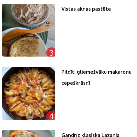
Vistas aknas pastēte
3
Pildīti gliemežvāku makaronu
cepeškrāsnī
4
Gandrīz klasiska Lazanja