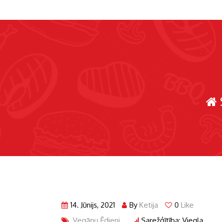
14. Jūnijs, 2021
By
Ketija
0
Like
Vegānu Ēdieni
Sarežģītība: Viegla