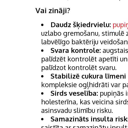
Vai zināji?
Daudz šķiedrvielu:
pupi
uzlabo gremošanu, stimulē za
labvēlīgo baktēriju veidošan
Svara kontrole:
augstais
palīdzēt kontrolēt apetīti un
palīdzot kontrolēt svaru.
Stabilizē cukura līmeni 
kompleksie ogļhidrāti var pa
Sirds veselība:
pupiņās i
holesterīna, kas veicina sir
asinsvadu slimību risku.
Samazināts insulta risk
saistīta ar samazinātu insulta