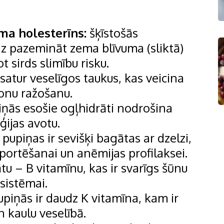
ma holesterīns:
šķīstošās
dz pazemināt zema blīvuma (sliktā)
 sirds slimību risku.
satur veselīgos taukus, kas veicina
onu ražošanu.
ņās esošie ogļhidrāti nodrošina
ijas avotu.
pupiņas ir sevišķi bagātas ar dzelzi,
sportēšanai un anēmijas profilaksei.
tu – B vitamīnu, kas ir svarīgs šūnu
 sistēmai.
piņās ir daudz K vitamīna, kam ir
n kaulu veselībā.