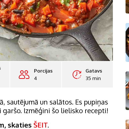
s
Porcijas
Gatavs
4
35 min
ā, sautējumā un salātos. Es pupiņas
 garšo. Izmēģini šo lielisko recepti!
m, skaties
ŠEIT
.