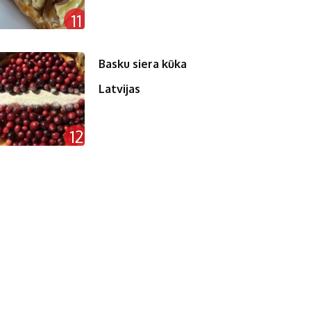
11
Basku siera kūka
Latvijas
12