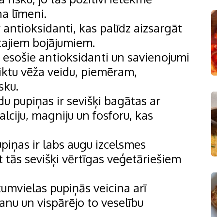
a līmeni.
r antioksidanti, kas palīdz aizsargāt
ītajiem bojājumiem.
esošie antioksidanti un savienojumi
iktu vēža veidu, piemēram,
sku.
du pupiņas ir sevišķi bagātas ar
lciju, magniju un fosforu, kas
piņas ir labs augu izcelsmes
 tās sevišķi vērtīgas veģetāriešiem
umvielas pupiņās veicina arī
nu un vispārējo to veselību