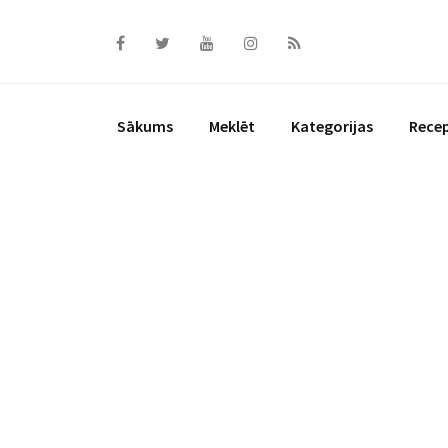
Skip
to
content
Sākums
Meklēt
Kategorijas
Rece