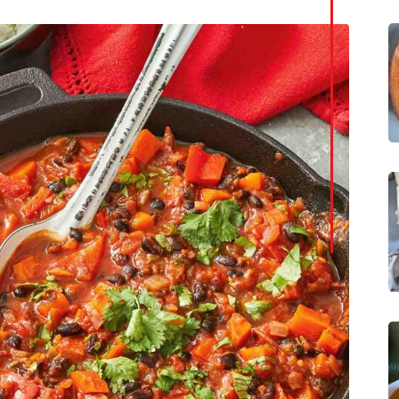
LinkedI
Whatsa
Pintere
Print