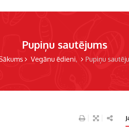
Pupiņu sautējums
Sākums
Vegānu ēdieni
Pupiņu sautēj
J