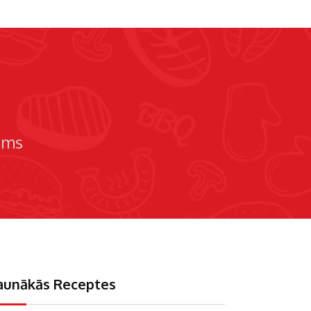
ums
aunākās Receptes