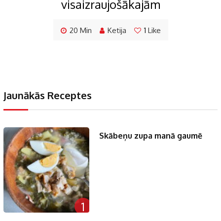
visaizraujošākajām
20 Min
Ketija
1
Like
Jaunākās Receptes
Skābeņu zupa manā gaumē
1