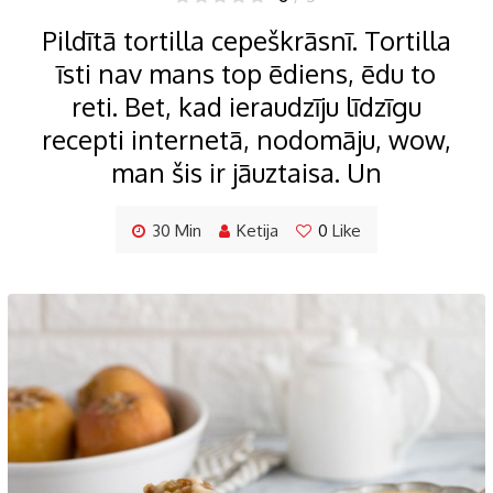
Pildītā tortilla cepeškrāsnī. Tortilla
īsti nav mans top ēdiens, ēdu to
reti. Bet, kad ieraudzīju līdzīgu
recepti internetā, nodomāju, wow,
man šis ir jāuztaisa. Un
30 Min
Ketija
0
Like