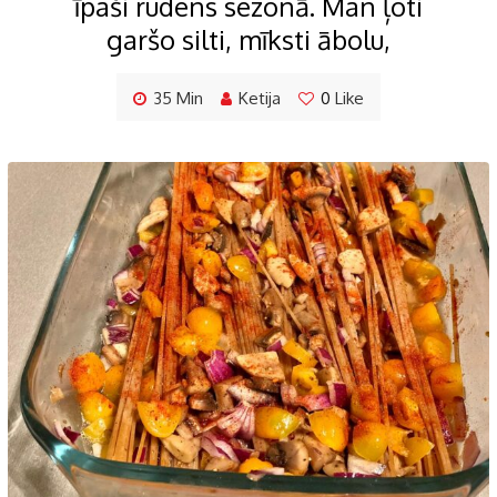
īpaši rudens sezonā. Man ļoti
garšo silti, mīksti ābolu,
35 Min
Ketija
0
Like