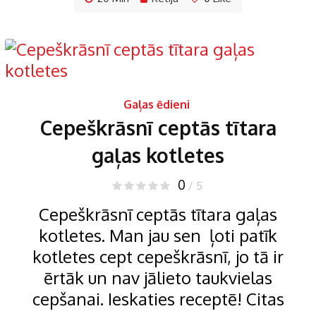
Gaļas ēdieni
Cepeškrāsnī ceptās tītara
gaļas kotletes
0
/ 5
Cepeškrāsnī ceptās tītara gaļas
kotletes. Man jau sen ļoti patīk
kotletes cept cepeškrāsnī, jo tā ir
ērtāk un nav jālieto taukvielas
cepšanai. Ieskaties receptē! Citas