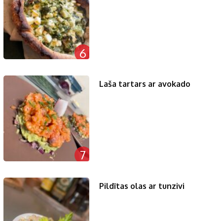
6
Laša tartars ar avokado
7
Pildītas olas ar tunzivi