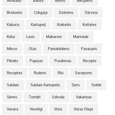
Avokado
Ballīte
Bietes
Biezpiens
Brokastis
Cūkgaļa
Dzēriens
Dārzeņi
Kabacis
Kartupeļi
Kokteilis
Kotletes
Kūka
Lasis
Makaroni
Marināde
Mērce
Olas
Pamatēdiens
Pavasaris
Pikniks
Pupiņas
Pusdienas
Recepte
Receptes
Rudens
Rīsi
Sacepums
Saldais
Saldais Kartupelis
Siers
Svētki
Sēnes
Tomāti
Uzkoda
Vakariņas
Vasara
Veselīgi
Vista
Vistas Fileja