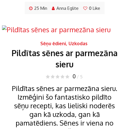
25 Min
Anna Eglite
0
Like
Sēņu ēdieni
,
Uzkodas
Pildītas sēnes ar parmezāna
sieru
0
/ 5
Pildītas sēnes ar parmezāna sieru.
Izmēģini šo fantastisko pildīto
sēņu recepti, kas lieliski noderēs
gan kā uzkoda, gan kā
pamatēdiens. Sēnes ir viena no