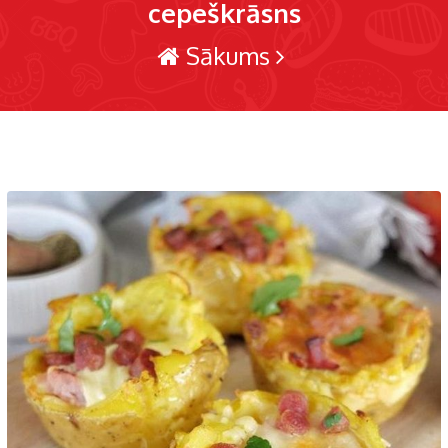
cepeškrāsns
Sākums