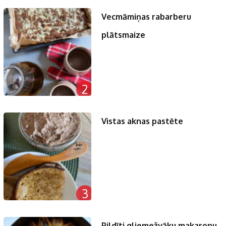
Vecmāmiņas rabarberu
plātsmaize
2
Vistas aknas pastēte
3
Pildīti gliemežvāku makaronu