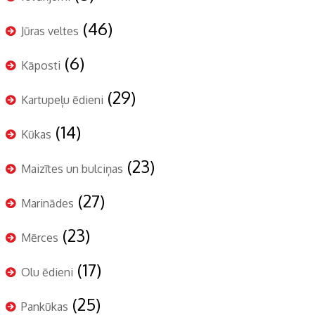
(46)
Jūras veltes
(6)
Kāposti
(29)
Kartupeļu ēdieni
(14)
Kūkas
(23)
Maizītes un bulciņas
(27)
Marinādes
(23)
Mērces
(17)
Olu ēdieni
(25)
Pankūkas