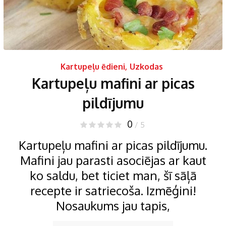
Kartupeļu ēdieni
,
Uzkodas
Kartupeļu mafini ar picas
pildījumu
0
/ 5
Kartupeļu mafini ar picas pildījumu.
Mafini jau parasti asociējas ar kaut
ko saldu, bet ticiet man, šī sāļā
recepte ir satriecoša. Izmēģini!
Nosaukums jau tapis,