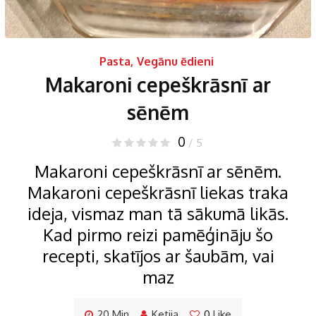
Pasta
,
Vegānu ēdieni
Makaroni cepeškrāsnī ar
sēnēm
0
/ 5
Makaroni cepeškrāsnī ar sēnēm.
Makaroni cepeškrāsnī liekas traka
ideja, vismaz man tā sākumā likās.
Kad pirmo reizi pamēģināju šo
recepti, skatījos ar šaubām, vai
maz
20 Min
Ketija
0
Like