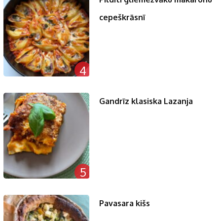
cepeškrāsnī
4
Gandrīz klasiska Lazanja
5
Pavasara kišs