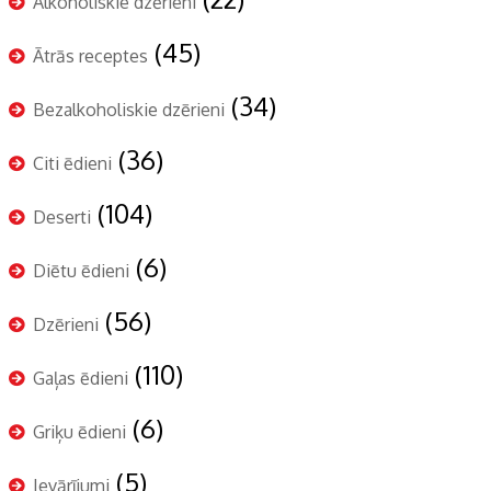
Alkoholiskie dzērieni
(45)
Ātrās receptes
(34)
Bezalkoholiskie dzērieni
(36)
Citi ēdieni
(104)
Deserti
(6)
Diētu ēdieni
(56)
Dzērieni
(110)
Gaļas ēdieni
(6)
Griķu ēdieni
(5)
Ievārījumi