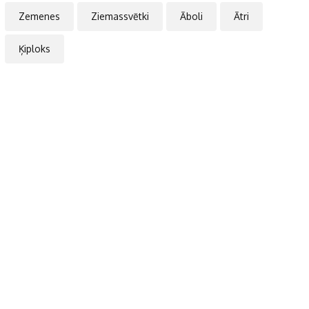
Zemenes
Ziemassvētki
Āboli
Ātri
Ķiploks