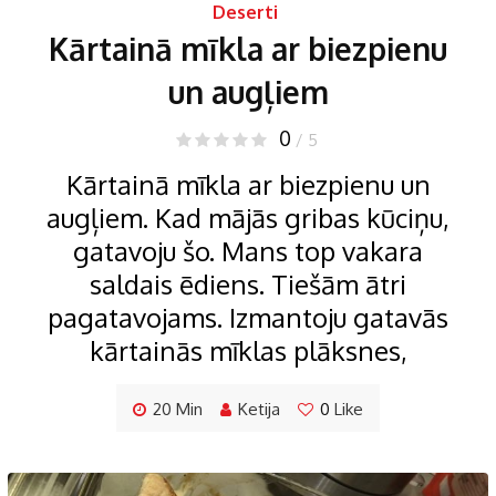
Deserti
Kārtainā mīkla ar biezpienu
un augļiem
0
/ 5
Kārtainā mīkla ar biezpienu un
augļiem. Kad mājās gribas kūciņu,
gatavoju šo. Mans top vakara
saldais ēdiens. Tiešām ātri
pagatavojams. Izmantoju gatavās
kārtainās mīklas plāksnes,
20 Min
Ketija
0
Like