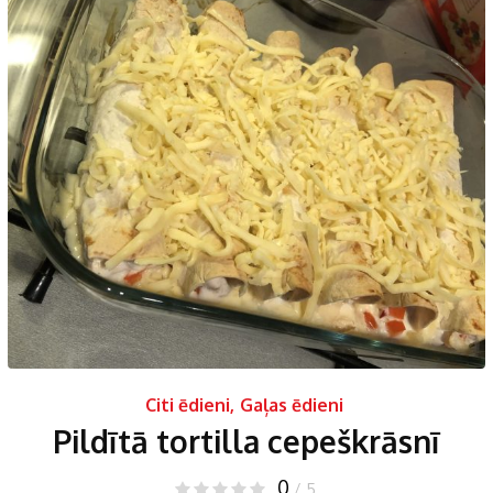
Citi ēdieni
,
Gaļas ēdieni
Pildītā tortilla cepeškrāsnī
0
/ 5