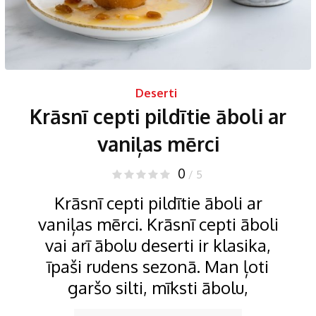
Deserti
Krāsnī cepti pildītie āboli ar
vaniļas mērci
0
/ 5
Krāsnī cepti pildītie āboli ar
vaniļas mērci. Krāsnī cepti āboli
vai arī ābolu deserti ir klasika,
īpaši rudens sezonā. Man ļoti
garšo silti, mīksti ābolu,