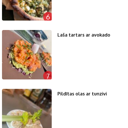
6
Laša tartars ar avokado
7
Pildītas olas ar tunzivi