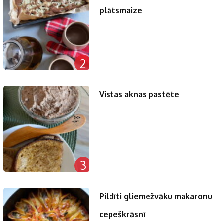
plātsmaize
2
Vistas aknas pastēte
3
Pildīti gliemežvāku makaronu
cepeškrāsnī