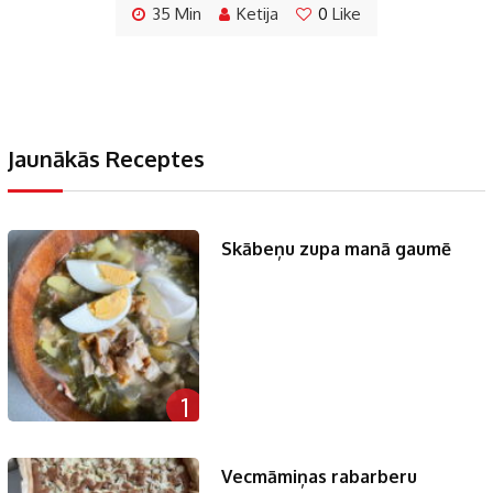
35 Min
Ketija
0
Like
Jaunākās Receptes
Skābeņu zupa manā gaumē
1
Vecmāmiņas rabarberu