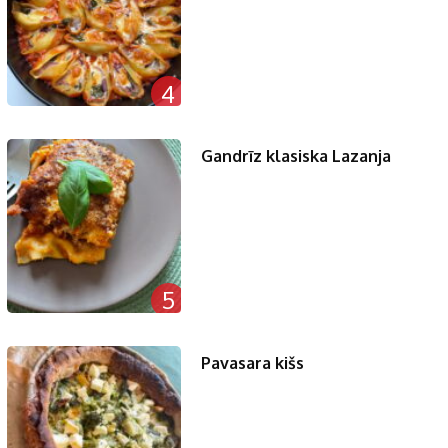
4
Gandrīz klasiska Lazanja
5
Pavasara kišs