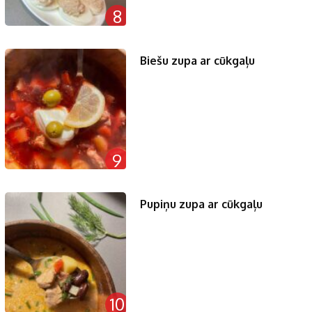
8
Biešu zupa ar cūkgaļu
9
Pupiņu zupa ar cūkgaļu
10