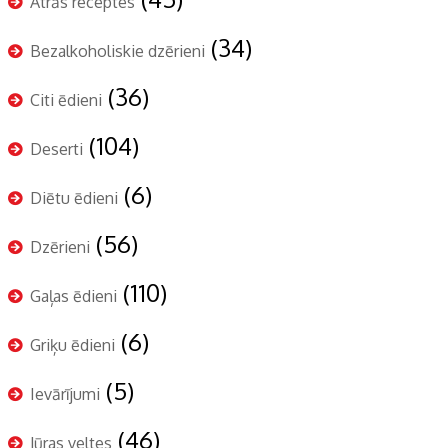
Ātrās receptes
(34)
Bezalkoholiskie dzērieni
(36)
Citi ēdieni
(104)
Deserti
(6)
Diētu ēdieni
(56)
Dzērieni
(110)
Gaļas ēdieni
(6)
Griķu ēdieni
(5)
Ievārījumi
(46)
Jūras veltes