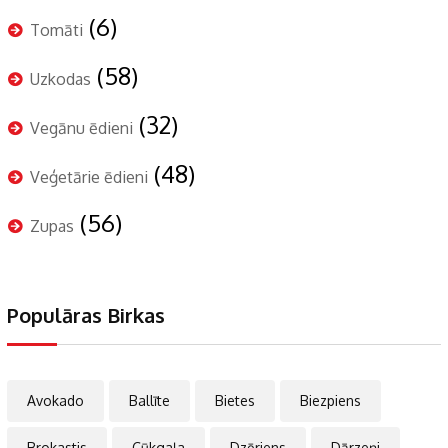
(6)
Tomāti
(58)
Uzkodas
(32)
Vegānu ēdieni
(48)
Veģetārie ēdieni
(56)
Zupas
Populāras Birkas
Avokado
Ballīte
Bietes
Biezpiens
Brokastis
Cūkgaļa
Dzēriens
Dārzeņi