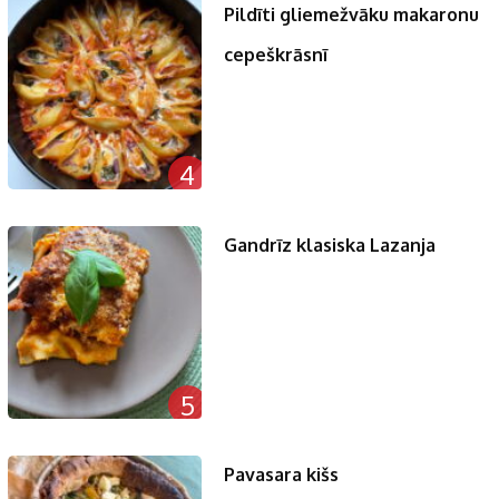
Pildīti gliemežvāku makaronu
cepeškrāsnī
4
Gandrīz klasiska Lazanja
5
Pavasara kišs