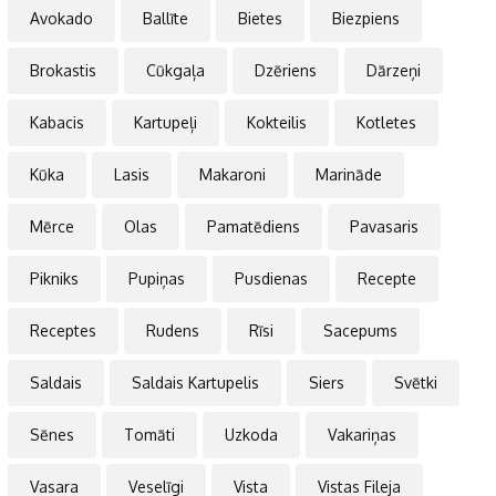
Avokado
Ballīte
Bietes
Biezpiens
Brokastis
Cūkgaļa
Dzēriens
Dārzeņi
Kabacis
Kartupeļi
Kokteilis
Kotletes
Kūka
Lasis
Makaroni
Marināde
Mērce
Olas
Pamatēdiens
Pavasaris
Pikniks
Pupiņas
Pusdienas
Recepte
Receptes
Rudens
Rīsi
Sacepums
Saldais
Saldais Kartupelis
Siers
Svētki
Sēnes
Tomāti
Uzkoda
Vakariņas
Vasara
Veselīgi
Vista
Vistas Fileja