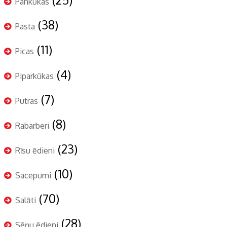
Pankūkas
(38)
Pasta
(11)
Picas
(4)
Piparkūkas
(7)
Putras
(8)
Rabarberi
(23)
Rīsu ēdieni
(10)
Sacepumi
(70)
Salāti
(28)
Sēņu ēdieni