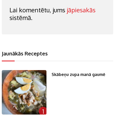
Lai komentētu, jums
jāpiesakās
sistēmā.
Jaunākās Receptes
Skābeņu zupa manā gaumē
1