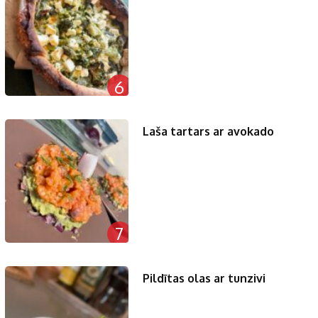
6
Laša tartars ar avokado
7
Pildītas olas ar tunzivi