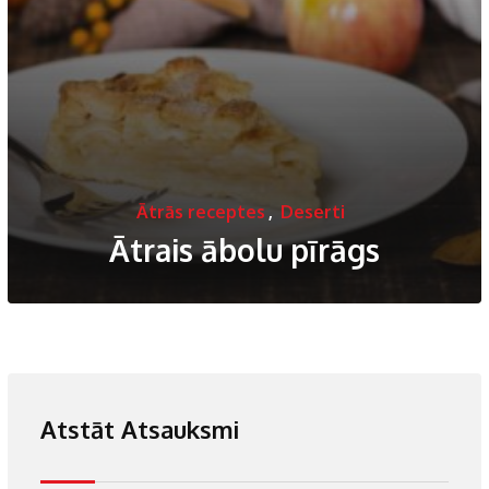
Ātrās receptes
,
Deserti
Ātrais ābolu pīrāgs
Atstāt Atsauksmi