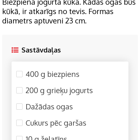
Biezpiena jogurta kūka. Kādas ogas būs
kūkā, ir atkarīgs no tevis. Formas
diametrs aptuveni 23 cm.
Sastāvdaļas
400 g biezpiens
200 g grieķu jogurts
Dažādas ogas
Cukurs pēc garšas
10 g želatīns