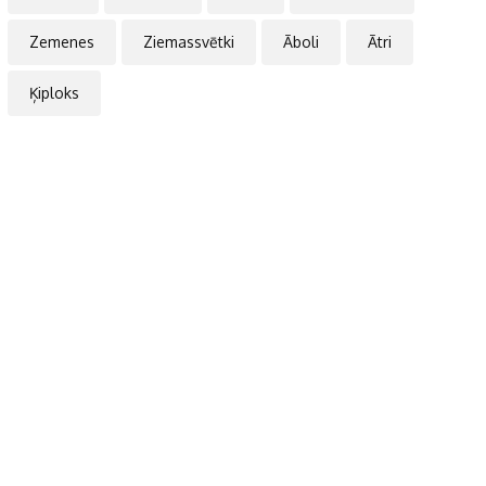
Zemenes
Ziemassvētki
Āboli
Ātri
Ķiploks