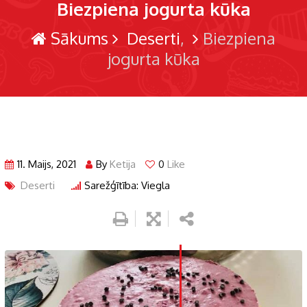
Biezpiena jogurta kūka
Sākums
Deserti
Biezpiena
jogurta kūka
11. Maijs, 2021
By
Ketija
0
Like
Deserti
Sarežģītība: Viegla