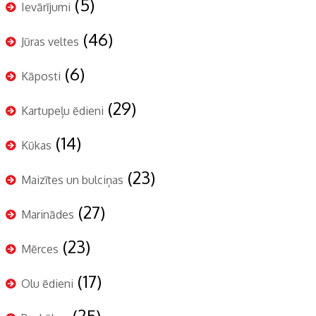
(5)
Ievārījumi
(46)
Jūras veltes
(6)
Kāposti
(29)
Kartupeļu ēdieni
(14)
Kūkas
(23)
Maizītes un bulciņas
(27)
Marinādes
(23)
Mērces
(17)
Olu ēdieni
(25)