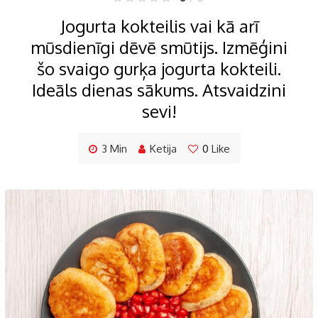
Jogurta kokteilis vai kā arī
mūsdienīgi dēvē smūtijs. Izmēģini
šo svaigo gurķa jogurta kokteili.
Ideāls dienas sākums. Atsvaidzini
sevi!
3 Min
Ketija
0
Like