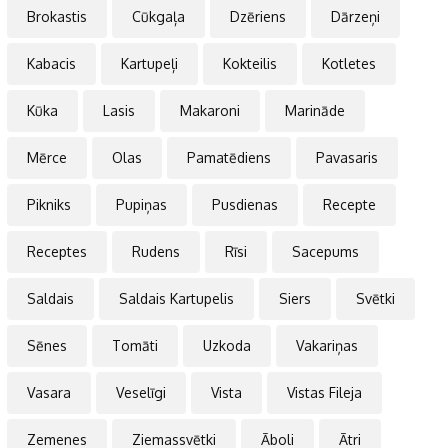
Brokastis
Cūkgaļa
Dzēriens
Dārzeņi
Kabacis
Kartupeļi
Kokteilis
Kotletes
Kūka
Lasis
Makaroni
Marināde
Mērce
Olas
Pamatēdiens
Pavasaris
Pikniks
Pupiņas
Pusdienas
Recepte
Receptes
Rudens
Rīsi
Sacepums
Saldais
Saldais Kartupelis
Siers
Svētki
Sēnes
Tomāti
Uzkoda
Vakariņas
Vasara
Veselīgi
Vista
Vistas Fileja
Zemenes
Ziemassvētki
Āboli
Ātri