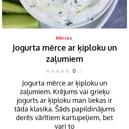
Mērces
Jogurta mērce ar ķiploku un
zaļumiem
0
/ 5
Jogurta mērce ar ķiploku un
zaļumiem. Krējums vai grieķu
jogurts ar ķiploku man liekas ir
tāda klasika. Šāds papildinājums
derēs vārītiem kartupeļiem, bet
vari to