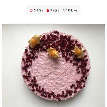
5 Min
Ketija
0
Like