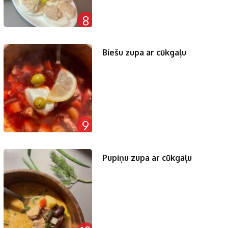
8
Biešu zupa ar cūkgaļu
9
Pupiņu zupa ar cūkgaļu