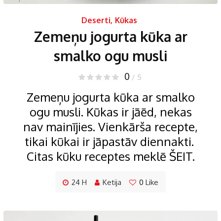
Deserti
,
Kūkas
Zemeņu jogurta kūka ar
smalko ogu musli
0
/ 5
Zemeņu jogurta kūka ar smalko
ogu musli. Kūkas ir jāēd, nekas
nav mainījies. Vienkārša recepte,
tikai kūkai ir jāpastāv diennakti.
Citas kūku receptes meklē ŠEIT.
24 H
Ketija
0
Like