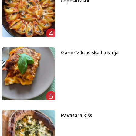
cepeškrāsnī
4
Gandrīz klasiska Lazanja
5
Pavasara kišs