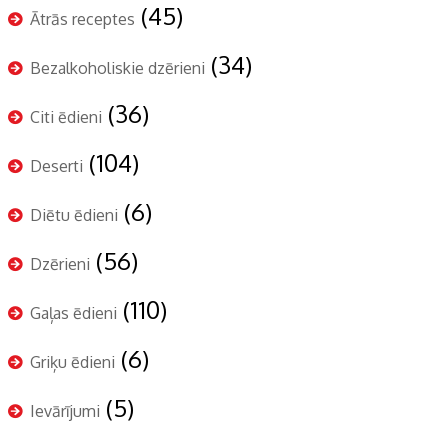
(45)
Ātrās receptes
(34)
Bezalkoholiskie dzērieni
(36)
Citi ēdieni
(104)
Deserti
(6)
Diētu ēdieni
(56)
Dzērieni
(110)
Gaļas ēdieni
(6)
Griķu ēdieni
(5)
Ievārījumi