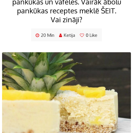
pankūkas un vafeles. Vairāk ābolu
pankūkas receptes meklē ŠEIT.
Vai zināji?
20 Min
Ketija
0
Like