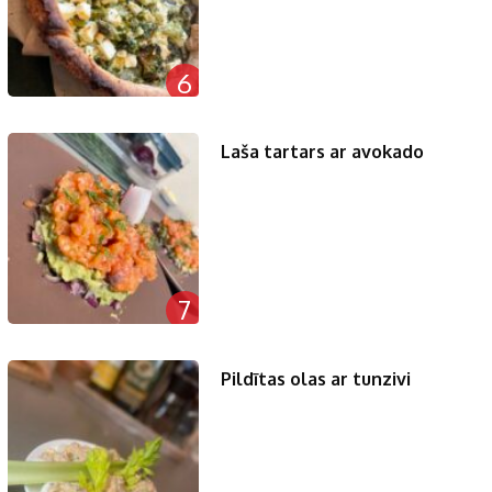
6
Laša tartars ar avokado
7
Pildītas olas ar tunzivi