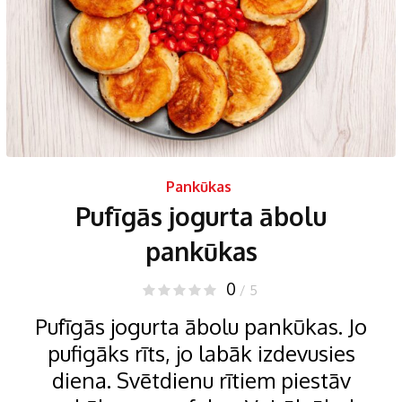
Pankūkas
Pufīgās jogurta ābolu
pankūkas
0
/ 5
Pufīgās jogurta ābolu pankūkas. Jo
pufigāks rīts, jo labāk izdevusies
diena. Svētdienu rītiem piestāv