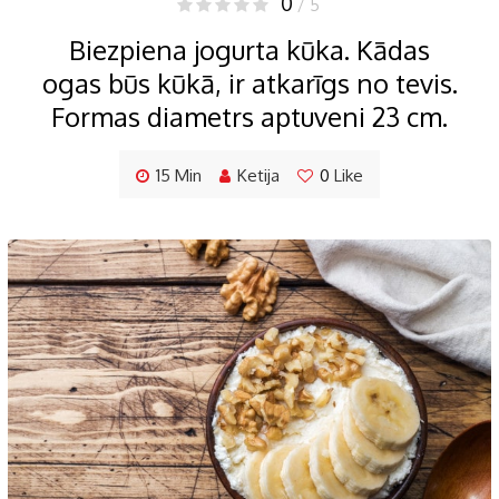
0
/ 5
Biezpiena jogurta kūka. Kādas
ogas būs kūkā, ir atkarīgs no tevis.
Formas diametrs aptuveni 23 cm.
15 Min
Ketija
0
Like