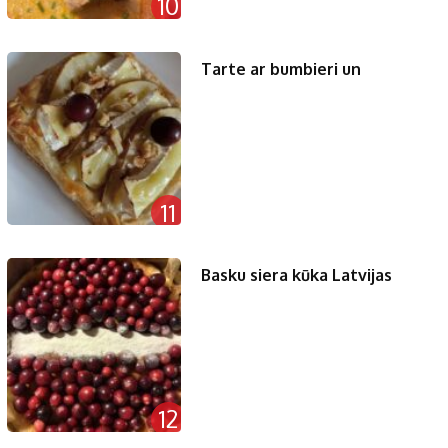
10
Tarte ar bumbieri un
11
Basku siera kūka Latvijas
12