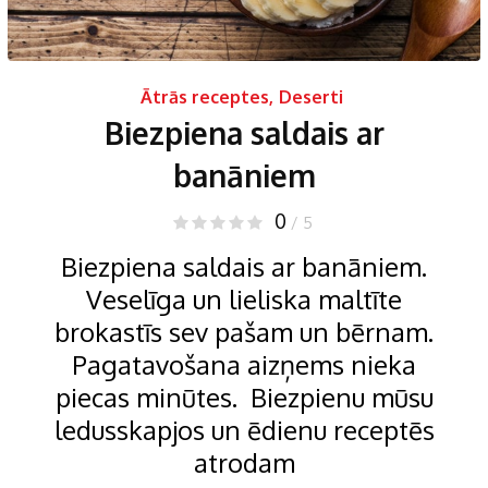
Ātrās receptes
,
Deserti
Biezpiena saldais ar
banāniem
0
/ 5
Biezpiena saldais ar banāniem.
Veselīga un lieliska maltīte
brokastīs sev pašam un bērnam.
Pagatavošana aizņems nieka
piecas minūtes. Biezpienu mūsu
ledusskapjos un ēdienu receptēs
atrodam