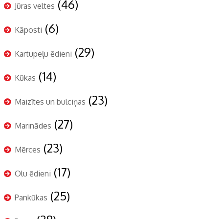
(46)
Jūras veltes
(6)
Kāposti
(29)
Kartupeļu ēdieni
(14)
Kūkas
(23)
Maizītes un bulciņas
(27)
Marinādes
(23)
Mērces
(17)
Olu ēdieni
(25)
Pankūkas