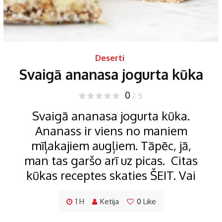
Deserti
Svaigā ananasa jogurta kūka
0
/ 5
Svaigā ananasa jogurta kūka.
Ananass ir viens no maniem
mīļakajiem augļiem. Tāpēc, jā,
man tas garšo arī uz picas. Citas
kūkas receptes skaties ŠEIT. Vai
1 H
Ketija
0
Like