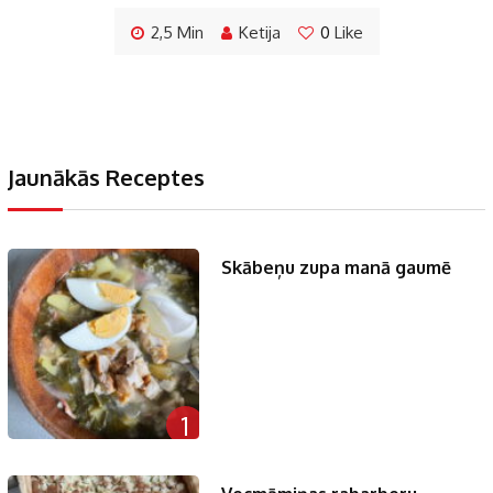
2,5 Min
Ketija
0
Like
Jaunākās Receptes
Skābeņu zupa manā gaumē
1