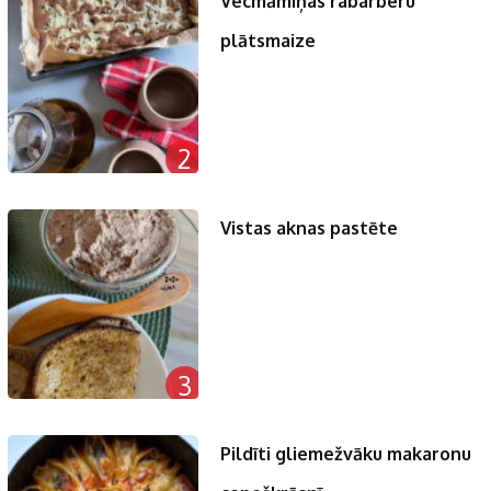
Vecmāmiņas rabarberu
plātsmaize
2
Vistas aknas pastēte
3
Pildīti gliemežvāku makaronu