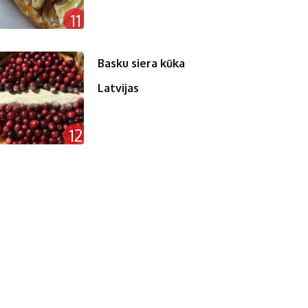
11
Basku siera kūka
Latvijas
12