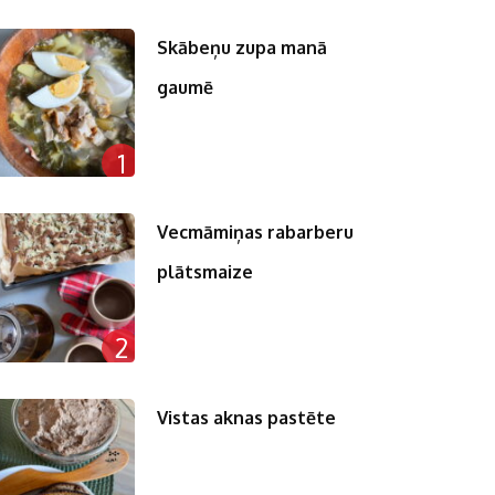
Skābeņu zupa manā
gaumē
1
Vecmāmiņas rabarberu
plātsmaize
2
Vistas aknas pastēte