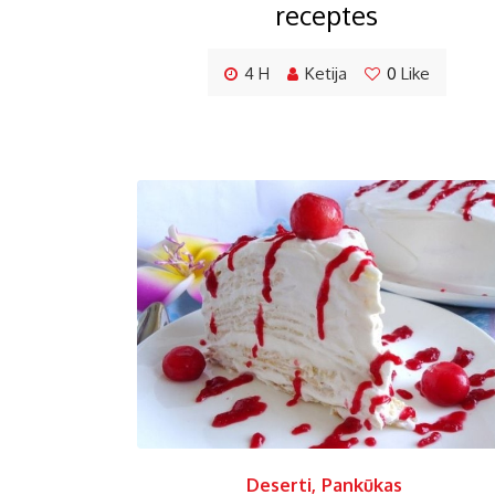
receptes
4 H
Ketija
0
Like
Deserti
,
Pankūkas