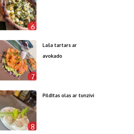
6
Laša tartars ar
avokado
7
Pildītas olas ar tunzivi
8