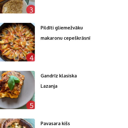
3
Pildīti gliemežvāku
makaronu cepeškrāsnī
4
Gandrīz klasiska
Lazanja
5
Pavasara kišs