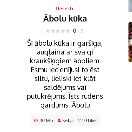
Deserti
Ābolu kūka
0
/ 5
Šī ābolu kūka ir garšīga,
augļaina ar svaigi
kraukšķīgiem āboliem.
Esmu iecienījusi to ēst
siltu, lieliski iet klāt
saldējums vai
putukrējums. Īsts rudens
gardums. Ābolu
40 Min
Ketija
0
Like