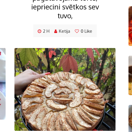
iepriecini svētkos sev
tuvo,
2 H
Ketija
0
Like