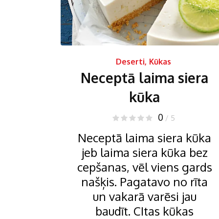
Deserti
,
Kūkas
Neceptā laima siera
kūka
0
/ 5
Neceptā laima siera kūka
jeb laima siera kūka bez
cepšanas, vēl viens gards
našķis. Pagatavo no rīta
un vakarā varēsi jau
baudīt. CItas kūkas