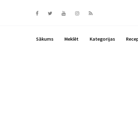
Skip
to
content
Sākums
Meklēt
Kategorijas
Rece