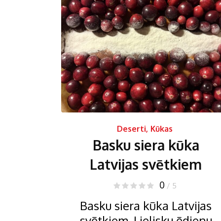
Deserti
,
Kūkas
Basku siera kūka
Latvijas svētkiem
0
/ 5
Basku siera kūka Latvijas
svētkiem. Lielisku ēdienu