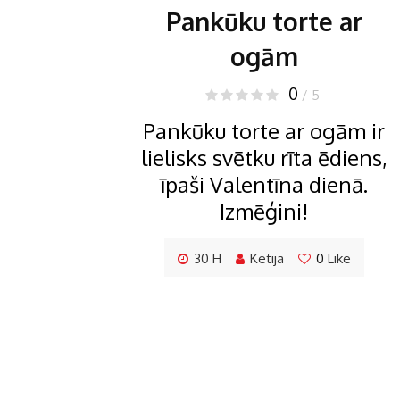
Pankūku torte ar
ogām
0
/ 5
Pankūku torte ar ogām ir
lielisks svētku rīta ēdiens,
īpaši Valentīna dienā.
Izmēģini!
30 H
Ketija
0
Like