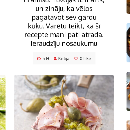
un zināju, ka vēlos
pagatavot sev gardu
kūku. Varētu teikt, ka šī
recepte mani pati atrada.
Ieraudzīju nosaukumu
5 H
Ketija
0
Like