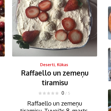
Deserti
,
Kūkas
Raffaello un zemeņu
tiramisu
0
/ 5
Raffaello un zemeņu
tiramisu. Tuvojās 8. marts,