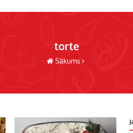
torte
Sākums
J