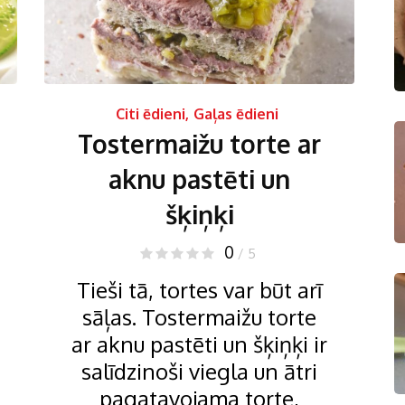
Citi ēdieni
,
Gaļas ēdieni
Tostermaižu torte ar
aknu pastēti un
šķiņķi
0
/ 5
Tieši tā, tortes var būt arī
sāļas. Tostermaižu torte
ar aknu pastēti un šķiņķi ir
salīdzinoši viegla un ātri
pagatavojama torte,