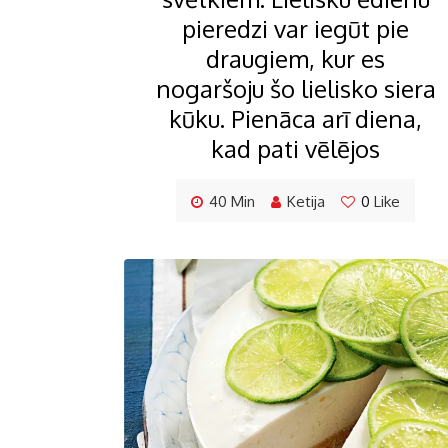
pieredzi var iegūt pie
draugiem, kur es
nogaršoju šo lielisko siera
kūku. Pienāca arī diena,
kad pati vēlējos
40 Min
Ketija
0
Like