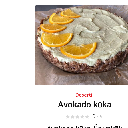
Deserti
Avokado kūka
0
/ 5