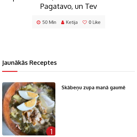
Pagatavo, un Tev
50 Min
Ketija
0
Like
Jaunākās Receptes
Skābeņu zupa manā gaumē
1