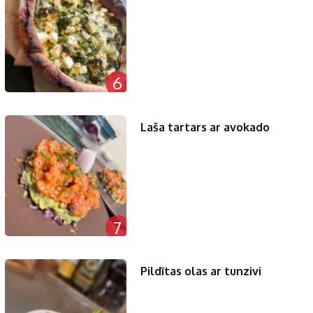
6
Laša tartars ar avokado
7
Pildītas olas ar tunzivi