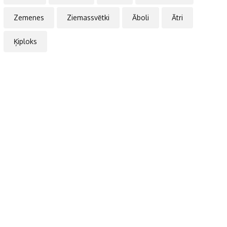
Zemenes
Ziemassvētki
Āboli
Ātri
Ķiploks