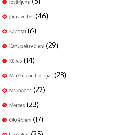
(5)
Ievārījumi
(46)
Jūras veltes
(6)
Kāposti
(29)
Kartupeļu ēdieni
(14)
Kūkas
(23)
Maizītes un bulciņas
(27)
Marinādes
(23)
Mērces
(17)
Olu ēdieni
(25)
Pankūkas