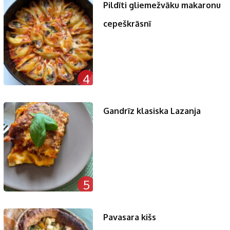
Pildīti gliemežvāku makaronu
cepeškrāsnī
4
Gandrīz klasiska Lazanja
5
Pavasara kišs