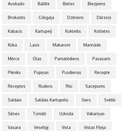
Avokado
Ballīte
Bietes
Biezpiens
Brokastis
Cūkgaļa
Dzēriens
Dārzeņi
Kabacis
Kartupeļi
Kokteilis
Kotletes
Kūka
Lasis
Makaroni
Marināde
Mērce
Olas
Pamatēdiens
Pavasaris
Pikniks
Pupiņas
Pusdienas
Recepte
Receptes
Rudens
Rīsi
Sacepums
Saldais
Saldais Kartupelis
Siers
Svētki
Sēnes
Tomāti
Uzkoda
Vakariņas
Vasara
Veselīgi
Vista
Vistas Fileja