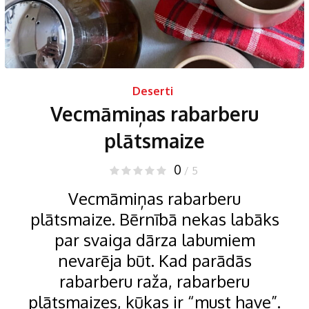
Deserti
Vecmāmiņas rabarberu
plātsmaize
0
/ 5
Vecmāmiņas rabarberu
plātsmaize. Bērnībā nekas labāks
par svaiga dārza labumiem
nevarēja būt. Kad parādās
rabarberu raža, rabarberu
plātsmaizes, kūkas ir “must have”.