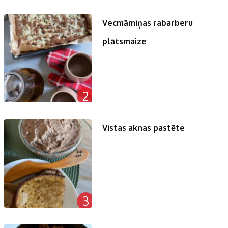
Vecmāmiņas rabarberu
plātsmaize
2
Vistas aknas pastēte
3