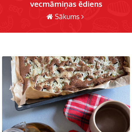
vecmāmiņas ēdiens
Sākums