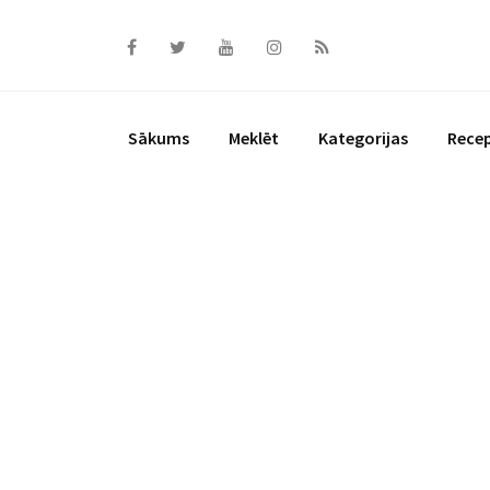
Skip
to
content
Sākums
Meklēt
Kategorijas
Rece