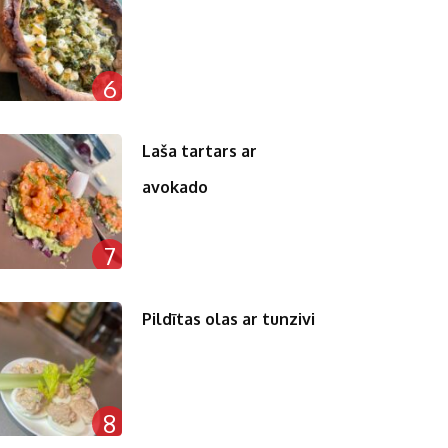
6
Laša tartars ar
avokado
7
Pildītas olas ar tunzivi
8