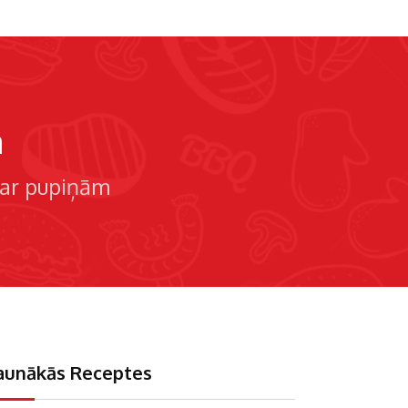
m
 ar pupiņām
aunākās Receptes