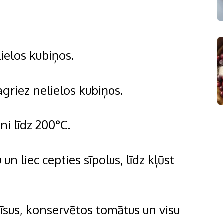
lielos kubiņos.
agriez nelielos kubiņos.
i līdz 200°C.
un liec cepties sīpolus, līdz kļūst
īsus, konservētos tomātus un visu