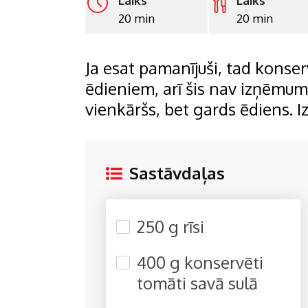
Laiks
Laiks
20 min
20 min
Ja esat pamanījuši, tad konser
ēdieniem, arī šis nav izņēmum
vienkāršs, bet gards ēdiens. I
Sastāvdaļas
250 g rīsi
400 g konservēti
tomāti savā sulā