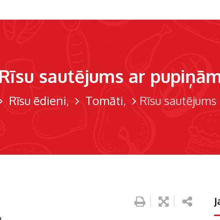
Rīsu sautējums ar pupiņā
Rīsu ēdieni
Tomāti
Rīsu sautējums
J
a