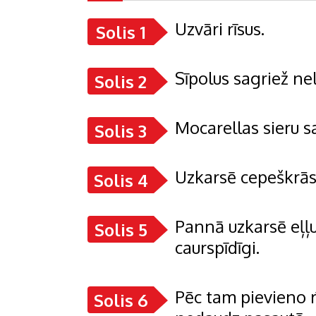
Uzvāri rīsus.
Solis 1
Sīpolus sagriež ne
Solis 2
Mocarellas sieru s
Solis 3
Uzkarsē cepeškrāsn
Solis 4
Pannā uzkarsē eļļu 
Solis 5
caurspīdīgi.
Pēc tam pievieno r
Solis 6