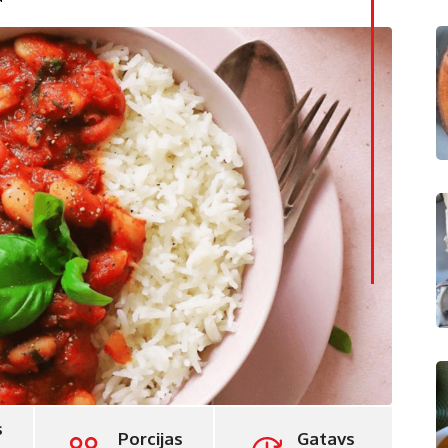
LinkedI
Whatsa
Pintere
Print
s
Porcijas
Gatavs