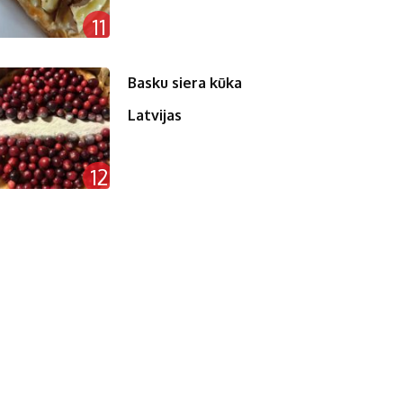
11
Basku siera kūka
Latvijas
12