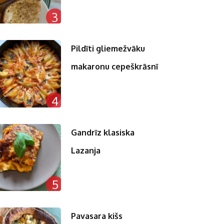
3
Pildīti gliemežvāku
makaronu cepeškrāsnī
4
Gandrīz klasiska
Lazanja
5
Pavasara kišs