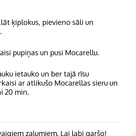
lāt ķiplokus, pievieno sāli un
.
isi pupiņas un pusi Mocarellu.
uku ietauko un ber tajā rīsu
kaisi ar atlikušo Mocarellas sieru un
i 20 min.
svaigiem zaļumiem. Lai labi garšo!