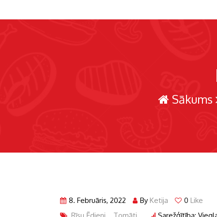
Sākums
8. Februāris, 2022
By
Ketija
0
Like
Rīsu Ēdieni
,
Tomāti
Sarežģītība: Viegl