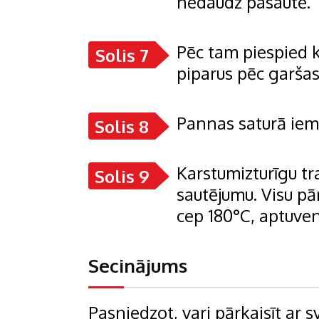
nedaudz pasautē.
Pēc tam piespied k
Solis 7
piparus pēc garšas
Pannas saturā iema
Solis 8
Karstumizturīgu tra
Solis 9
sautējumu. Visu pār
cep 180°C, aptuven
Secinājums
Pasniedzot, vari pārkaisīt ar 