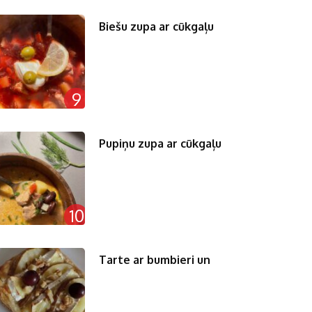
Biešu zupa ar cūkgaļu
9
Pupiņu zupa ar cūkgaļu
10
Tarte ar bumbieri un