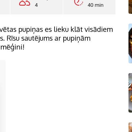
4
40 min
vētas pupiņas es lieku klāt visādiem
s. Rīsu sautējums ar pupiņām
zmēģini!