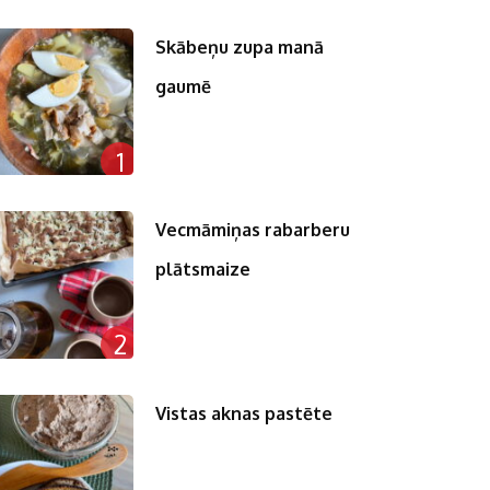
Skābeņu zupa manā
gaumē
n
1
pp
st
Vecmāmiņas rabarberu
plātsmaize
2
Vistas aknas pastēte