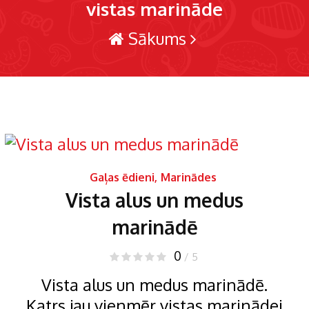
vistas marināde
Sākums
Gaļas ēdieni
,
Marinādes
Vista alus un medus
marinādē
0
/ 5
Vista alus un medus marinādē.
Katrs jau vienmēr vistas marinādei