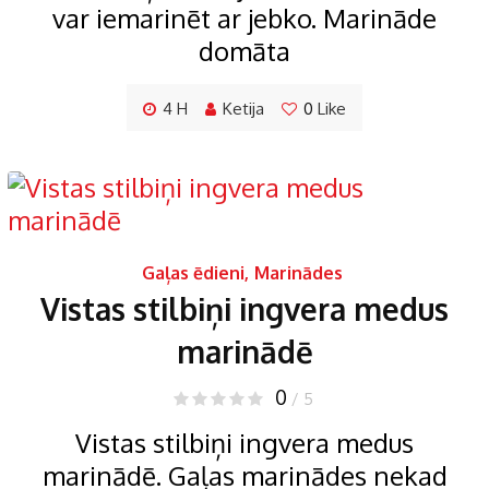
var iemarinēt ar jebko. Marināde
domāta
4 H
Ketija
0
Like
Gaļas ēdieni
,
Marinādes
Vistas stilbiņi ingvera medus
marinādē
0
/ 5
Vistas stilbiņi ingvera medus
marinādē. Gaļas marinādes nekad