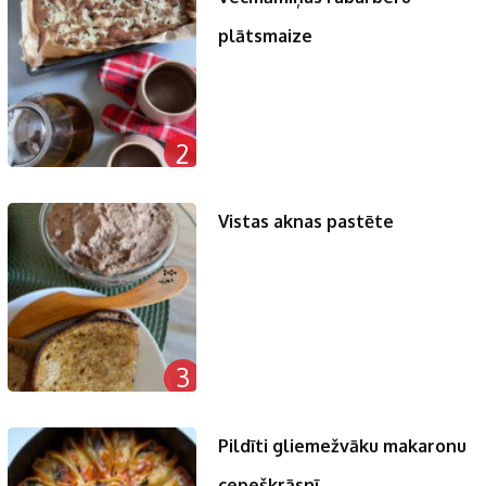
plātsmaize
2
Vistas aknas pastēte
3
Pildīti gliemežvāku makaronu
cepeškrāsnī