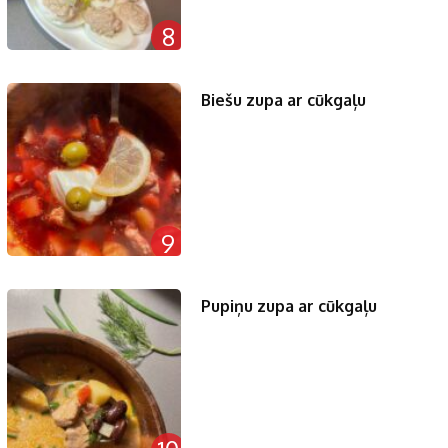
8
Biešu zupa ar cūkgaļu
9
Pupiņu zupa ar cūkgaļu