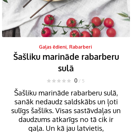
Gaļas ēdieni
,
Rabarberi
Šašliku marināde rabarberu
sulā
0
/ 5
Šašliku marināde rabarberu sulā,
sanāk nedaudz saldskābs un ļoti
sulīgs šašliks. Visas sastāvdaļas un
daudzums atkarīgs no tā cik ir
gaļa. Un kā jau latvietis,