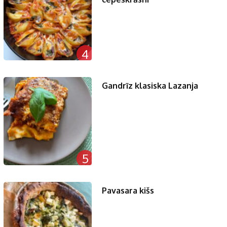
4
Gandrīz klasiska Lazanja
5
Pavasara kišs