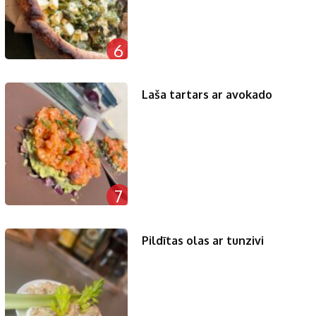
6
Laša tartars ar avokado
7
Pildītas olas ar tunzivi