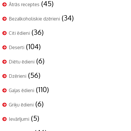
(45)
Ātrās receptes
(34)
Bezalkoholiskie dzērieni
(36)
Citi ēdieni
(104)
Deserti
(6)
Diētu ēdieni
(56)
Dzērieni
(110)
Gaļas ēdieni
(6)
Griķu ēdieni
(5)
Ievārījumi