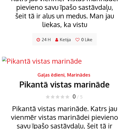
pievieno savu īpašo sastāvdaļu,
šeit tā ir alus un medus. Man jau
liekas, ka vistu
24 H
Ketija
0
Like
Gaļas ēdieni
,
Marinādes
Pikantā vistas marināde
0
/ 5
Pikantā vistas marināde. Katrs jau
vienmēr vistas marinādei pievieno
savu īpašo sastāvdaļu, šeit tā ir