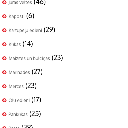
(46)
Jūras veltes
(6)
Kāposti
(29)
Kartupeļu ēdieni
(14)
Kūkas
(23)
Maizītes un bulciņas
(27)
Marinādes
(23)
Mērces
(17)
Olu ēdieni
(25)
Pankūkas
(38)