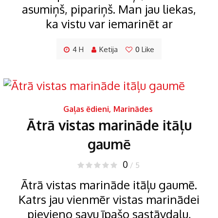
asumiņš, pipariņš. Man jau liekas,
ka vistu var iemarinēt ar
4 H
Ketija
0
Like
Gaļas ēdieni
,
Marinādes
Ātrā vistas marināde itāļu
gaumē
0
/ 5
Ātrā vistas marināde itāļu gaumē.
Katrs jau vienmēr vistas marinādei
pievieno savu īpašo sastāvdaļu,