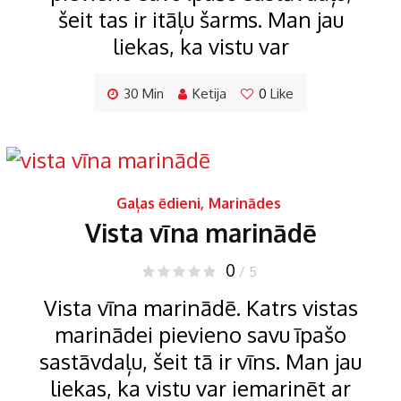
šeit tas ir itāļu šarms. Man jau
liekas, ka vistu var
30 Min
Ketija
0
Like
Gaļas ēdieni
,
Marinādes
Vista vīna marinādē
0
/ 5
Vista vīna marinādē. Katrs vistas
marinādei pievieno savu īpašo
sastāvdaļu, šeit tā ir vīns. Man jau
liekas, ka vistu var iemarinēt ar