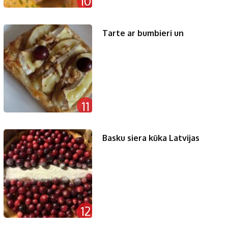
10
Tarte ar bumbieri un
11
Basku siera kūka Latvijas
12