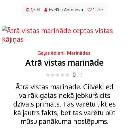
1,5 H
Evelīna Antonova
1
Like
Gaļas ēdieni
,
Marinādes
Ātrā vistas marināde
0
/ 5
Ātrā vistas marināde. Cilvēki ēd
vairāk gaļas nekā jebkurš cits
dzīvais primāts. Tas varētu likties
kā jautrs fakts, bet tas varētu būt
mūsu panākuma noslēpums.