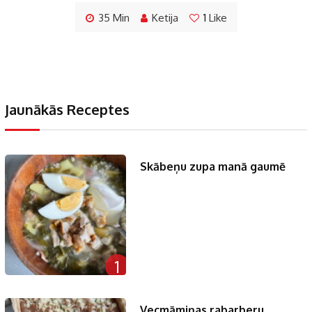
35 Min
Ketija
1
Like
Jaunākās Receptes
Skābeņu zupa manā gaumē
1
Vecmāmiņas rabarberu