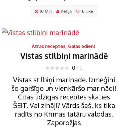
10 Min
Ketija
0
Like
Ātrās receptes
,
Gaļas ēdieni
Vistas stilbiņi marinādē
0
/ 5
Vistas stilbiņi marinādē. Izmēģini
šo garšīgo un vienkāršo marinādi!
Citas līdzīgas receptes skaties
ŠEIT. Vai zināji? Vārds šašliks tika
radīts no Krimas tatāru valodas,
Zaporožjas