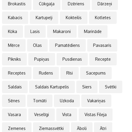
Brokastis
Cūkgaļa
Dzēriens
Dārzeņi
Kabacis
Kartupeļi
Kokteilis
Kotletes
Kūka
Lasis
Makaroni
Marināde
Mērce
Olas
Pamatēdiens
Pavasaris
Pikniks
Pupiņas
Pusdienas
Recepte
Receptes
Rudens
Rīsi
Sacepums
Saldais
Saldais Kartupelis
Siers
Svētki
Sēnes
Tomāti
Uzkoda
Vakariņas
Vasara
Veselīgi
Vista
Vistas Fileja
Zemenes
Ziemassvētki
Āboli
Ātri