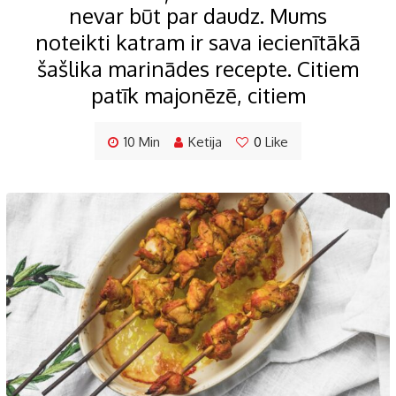
nevar būt par daudz. Mums
noteikti katram ir sava iecienītākā
šašlika marinādes recepte. Citiem
patīk majonēzē, citiem
10 Min
Ketija
0
Like