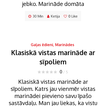
jebko. Marināde domāta
30 Min
Ketija
0
Like
Gaļas ēdieni
,
Marinādes
Klasiskā vistas marināde ar
sīpoliem
0
/ 5
Klasiskā vistas marināde ar
sīpoliem. Katrs jau vienmēr vistas
marinādei pievieno savu īpašo
sastāvdaļu. Man jau liekas, ka vistu