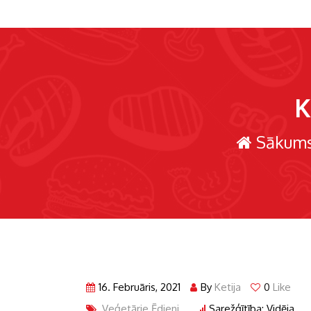
K
Sākum
16. Februāris, 2021
By
Ketija
0
Like
Veģetārie Ēdieni
Sarežģītība: Vidēja