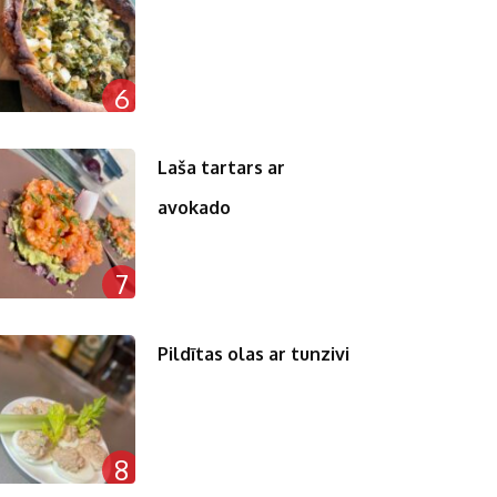
6
Laša tartars ar
avokado
7
Pildītas olas ar tunzivi
8