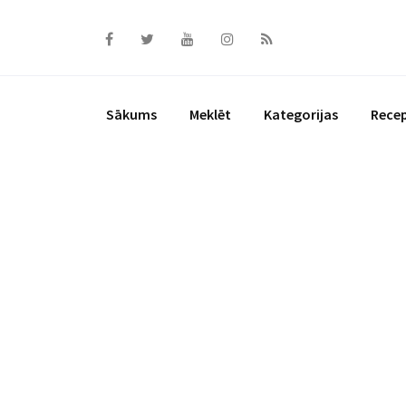
Skip
to
content
Sākums
Meklēt
Kategorijas
Rece