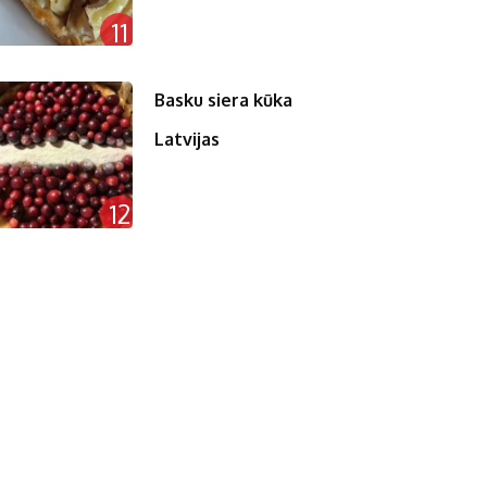
11
Basku siera kūka
Latvijas
12