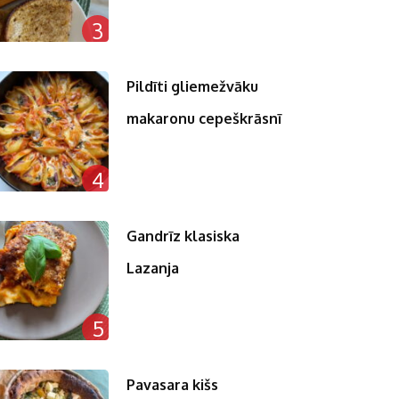
3
Pildīti gliemežvāku
makaronu cepeškrāsnī
4
Gandrīz klasiska
Lazanja
5
Pavasara kišs