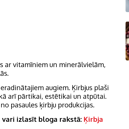
āts ar vitamīniem un minerālvielām,
lās.
pieradinātajiem augiem. Ķirbjus plaši
ā arī pārtikai, estētikai un atpūtai.
 no pasaules ķirbju produkcijas.
 vari izlasīt bloga rakstā:
Ķirbja