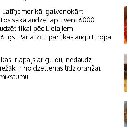
kai Latīņamerikā, galvenokārt
 Tos sāka audzēt aptuveni 6000
udzēt tikai pēc Lielajiem
. gs. Par atzītu pārtikas augu Eiropā
 kas ir apaļs ar gludu, nedaudz
iežāk ir no dzeltenas līdz oranžai.
 mīkstumu.