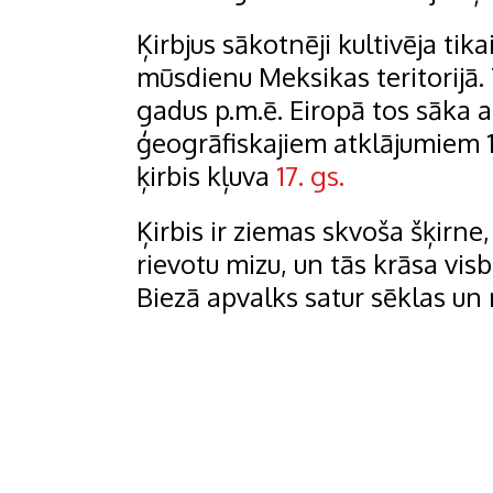
Ķirbjus sākotnēji kultivēja ti
mūsdienu Meksikas teritorijā.
gadus p.m.ē. Eiropā tos sāka a
ģeogrāfiskajiem atklājumiem 16
ķirbis kļuva
17. gs.
Ķirbis ir ziemas skvoša šķirne,
rievotu mizu, un tās krāsa visb
Biezā apvalks satur sēklas un