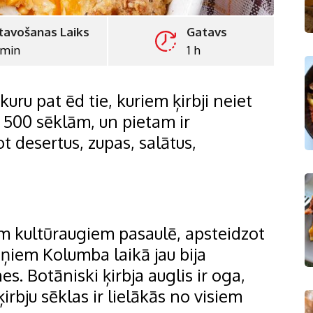
tavošanas Laiks
Gatavs
 min
1 h
uru pat ēd tie, kuriem ķirbji neiet
kā 500 sēklām, un pietam ir
t desertus, zupas, salātus,
jiem kultūraugiem pasaulē, apsteidzot
āņiem Kolumba laikā jau bija
es. Botāniski ķirbja auglis ir oga,
ķirbju sēklas ir lielākās no visiem