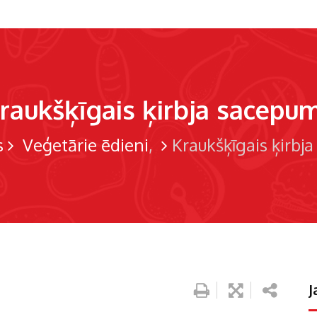
raukšķīgais ķirbja sacepu
s
Veģetārie ēdieni
Kraukšķīgais ķirbj
J