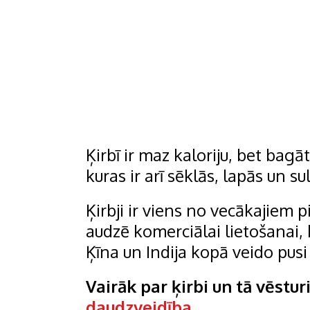
Ķirbī ir maz kaloriju, bet bag
kuras ir arī sēklās, lapās un su
Ķirbji ir viens no vecākajiem 
audzē komerciālai lietošanai, k
Ķīna un Indija kopā veido pusi
Vairāk par ķirbi un tā vēsturi
daudzveidība
.