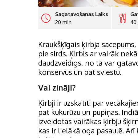
Sagatavošanas Laiks
Ga
20 min
40
Kraukšķīgais ķirbja sacepums, k
pie sirds. Ķirbis ar vairāk ne
daudzveidīgs, no tā var gatavo
konservus un pat sviestu.
Vai zināji?
Ķirbji ir uzskatīti par vecāka
pat kukurūzu un pupiņas. Indi
izveidotas vairākas ķirbju šķirn
kas ir lielākā oga pasaulē. Arī 