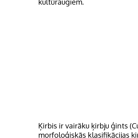
kultūraugiem.
Ķirbis ir vairāku ķirbju ģints (
morfoloģiskās klasifikācijas ķir