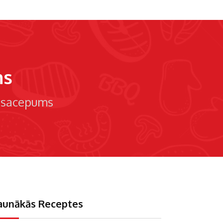
ms
a sacepums
aunākās Receptes