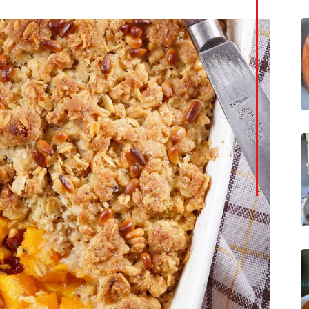
LinkedI
Whatsa
Pintere
Print