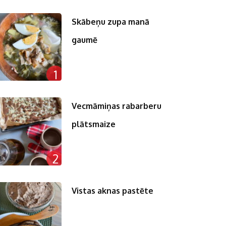
Skābeņu zupa manā
gaumē
n
1
pp
st
Vecmāmiņas rabarberu
plātsmaize
2
Vistas aknas pastēte