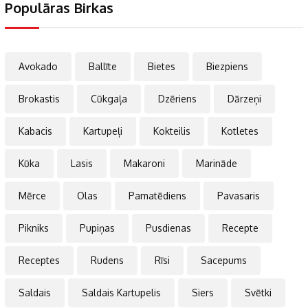
Populāras Birkas
Avokado
Ballīte
Bietes
Biezpiens
Brokastis
Cūkgaļa
Dzēriens
Dārzeņi
Kabacis
Kartupeļi
Kokteilis
Kotletes
Kūka
Lasis
Makaroni
Marināde
Mērce
Olas
Pamatēdiens
Pavasaris
Pikniks
Pupiņas
Pusdienas
Recepte
Receptes
Rudens
Rīsi
Sacepums
Saldais
Saldais Kartupelis
Siers
Svētki