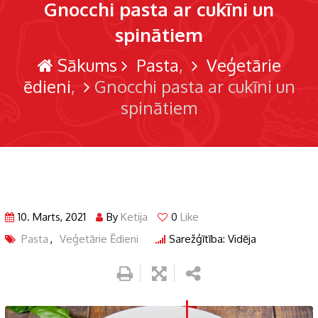
Gnocchi pasta ar cukīni un
spinātiem
Sākums
Pasta
Veģetārie
ēdieni
Gnocchi pasta ar cukīni un
spinātiem
10. Marts, 2021
By
Ketija
0
Like
Pasta
,
Veģetārie Ēdieni
Sarežģītība: Vidēja