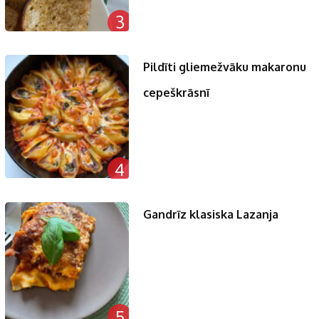
3
Pildīti gliemežvāku makaronu
cepeškrāsnī
4
Gandrīz klasiska Lazanja
5