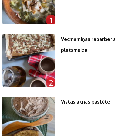
1
Vecmāmiņas rabarberu
plātsmaize
2
Vistas aknas pastēte