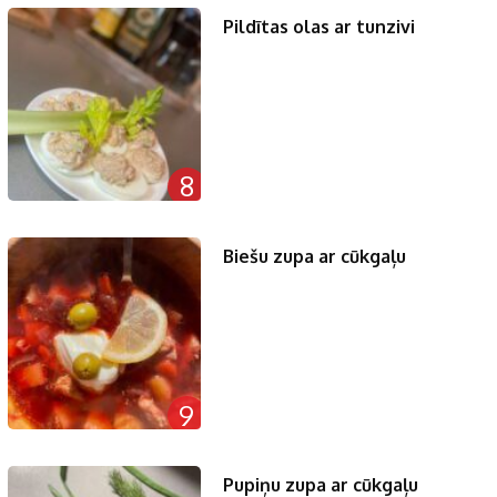
Pildītas olas ar tunzivi
8
Biešu zupa ar cūkgaļu
9
Pupiņu zupa ar cūkgaļu