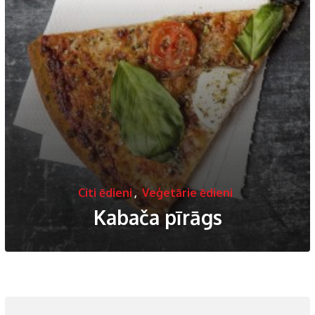
Citi ēdieni
,
Veģetārie ēdieni
Kabača pīrāgs