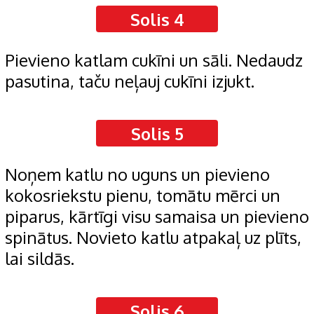
Solis 4
Pievieno katlam cukīni un sāli. Nedaudz
pasutina, taču neļauj cukīni izjukt.
Solis 5
Noņem katlu no uguns un pievieno
kokosriekstu pienu, tomātu mērci un
piparus, kārtīgi visu samaisa un pievieno
spinātus. Novieto katlu atpakaļ uz plīts,
lai sildās.
Solis 6