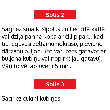
Solis 2
Sagriez smalki sīpolus un liec citā katlā
vai dziļā pannā kopā ar čili piparu, kad
tie ieguvuši zeltainu nokrāsu, pievieno
dārzeņu buljonu (to vari pats gatavot ar
buljona kubiņu vai nopirkt jau gatavu).
Vāri to vēl aptuveni 5 min.
Solis 3
Sagriez cukīni kubiņos.