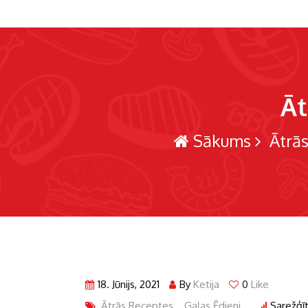
Āt
Sākums
Ātrās
18. Jūnijs, 2021
By
Ketija
0
Like
Ātrās Receptes
,
Gaļas Ēdieni
Sarežģīt