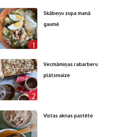
Skābeņu zupa manā
gaumē
n
1
pp
st
Vecmāmiņas rabarberu
plātsmaize
2
Vistas aknas pastēte