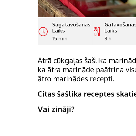
Sagatavošanas
Gatavošana
Laiks
Laiks
15 min
3 h
Ātrā cūkgaļas šašlika marināde
ka ātra marināde paātrina vis
ātro marinādes recepti.
Citas šašlika receptes skat
Vai zināji?