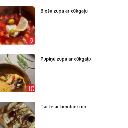
Biešu zupa ar cūkgaļu
9
Pupiņu zupa ar cūkgaļu
10
Tarte ar bumbieri un