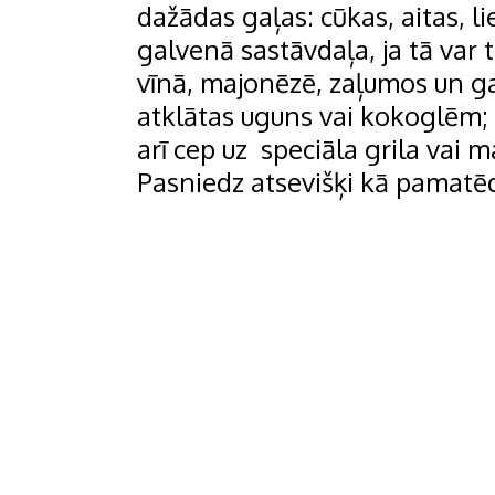
dažādas gaļas: cūkas, aitas, li
galvenā sastāvdaļa, ja tā var te
vīnā, majonēzē, zaļumos un gar
atklātas uguns vai kokoglēm; 
arī cep uz speciāla grila vai 
Pasniedz atsevišķi kā pamatē