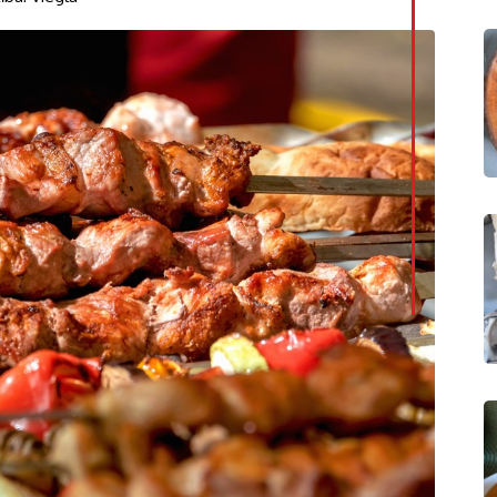
LinkedI
Whatsa
Pintere
Print