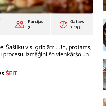
s
Porcijas
Gatavs
2
3, 15 h
. Šašliku visi grib ātri. Un, protams,
u procesu. Izmēģini šo vienkāršo un
ies
ŠEIT
.