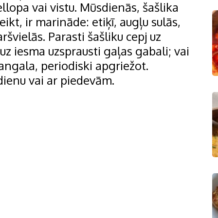
ellopa vai vistu. Mūsdienās, šašlika
ikt, ir marināde: etiķī, augļu sulās,
švielās. Parasti šašliku cepj uz
uz iesma uzsprausti gaļas gabali; vai
mangala, periodiski apgriežot.
dienu vai ar piedevām.