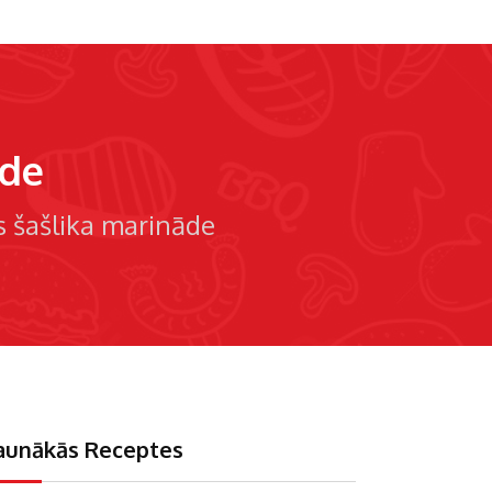
āde
s šašlika marināde
aunākās Receptes