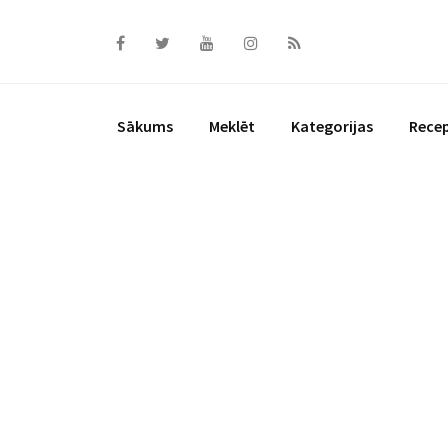
Skip
to
content
Sākums
Meklēt
Kategorijas
Rece