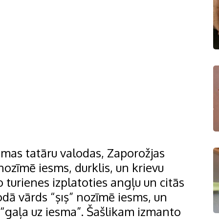
rimas tatāru valodas, Zaporožjas
nozīmē iesms, durklis, un krievu
 turienes izplatoties angļu un citās
odā vārds “şış” nozīmē iesms, un
kā “gaļa uz iesma”. Šašlikam izmanto