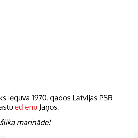
ks ieguva 1970. gados Latvijas PSR
rastu
ēdienu
Jāņos.
ašlika marināde!