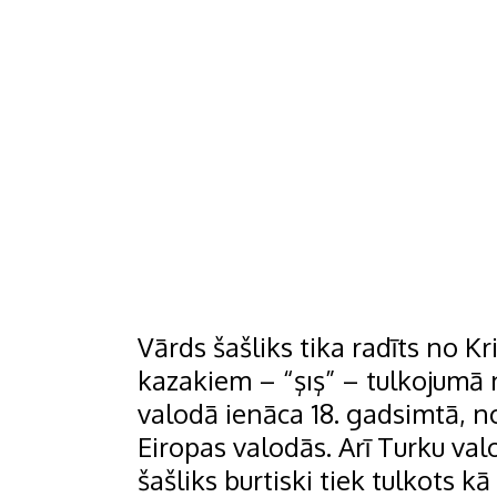
Vārds šašliks tika radīts no K
kazakiem – “şış” – tulkojumā 
valodā ienāca 18. gadsimtā, no
Eiropas valodās. Arī Turku val
šašliks burtiski tiek tulkots 