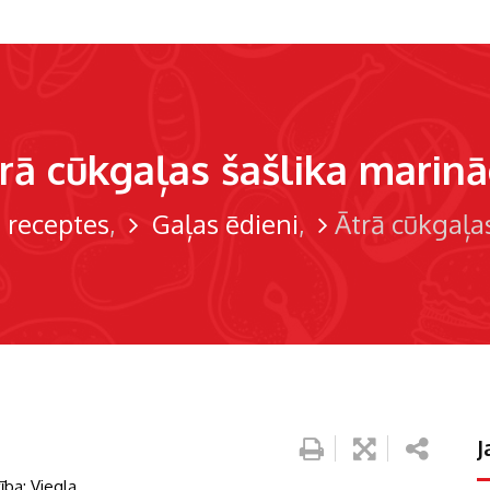
rā cūkgaļas šašlika marin
 receptes
Gaļas ēdieni
Ātrā cūkgaļa
J
ība: Viegla