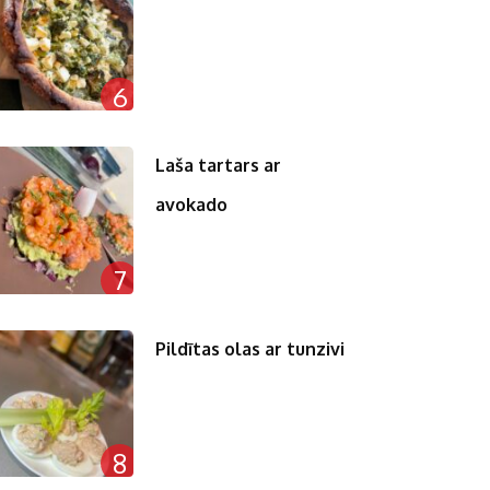
6
Laša tartars ar
avokado
7
Pildītas olas ar tunzivi
8