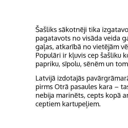
Šašliks sākotnēji tika izgatav
pagatavots no visāda veida gaļ
gaļas, atkarībā no vietējām v
Populāri ir kļuvis cep šašlik
papriku, sīpolu, sēnēm un tom
Latvijā izdotajās pavārgrāmar
pirms Otrā pasaules kara – tas 
nebija marinēts, cepts kopā ar
ceptiem kartupeļiem.