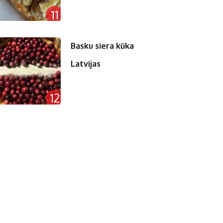
11
Basku siera kūka
Latvijas
12