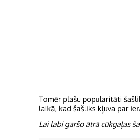
Tomēr plašu popularitāti šašli
laikā, kad šašliks kļuva par ie
Lai labi garšo ātrā cūkgaļas š