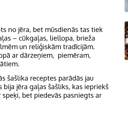
ots no jēra, bet mūsdienās tas tiek
as – cūkgaļas, liellopa, brieža
ēlmēm un reliģiskām tradīcijām.
u kopā ar dārzeņiem, piemēram,
ātiem.
ās šašlika receptes parādās jau
bija jēra gaļas šašliks, kas iepriekš
 speķi, bet piedevās pasniegts ar