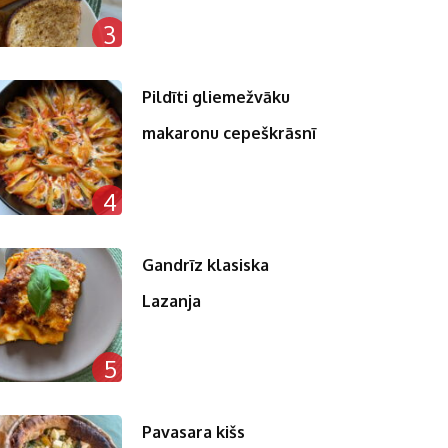
3
Pildīti gliemežvāku
makaronu cepeškrāsnī
4
Gandrīz klasiska
Lazanja
5
Pavasara kišs