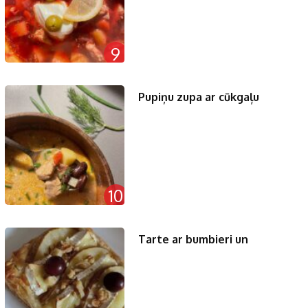
9
Pupiņu zupa ar cūkgaļu
10
Tarte ar bumbieri un