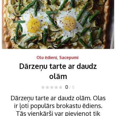
Olu ēdieni
,
Sacepumi
Dārzeņu tarte ar daudz
olām
0
/ 5
Dārzeņu tarte ar daudz olām. Olas
ir ļoti populārs brokastu ēdiens.
Tās vienkārši var pievienot tik