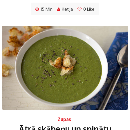
15 Min
Ketija
0
Like
Zupas
Ātrā skābeņu un spinātu