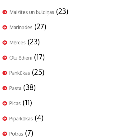
(23)
Maizītes un bulciņas
(27)
Marinādes
(23)
Mērces
(17)
Olu ēdieni
(25)
Pankūkas
(38)
Pasta
(11)
Picas
(4)
Piparkūkas
(7)
Putras