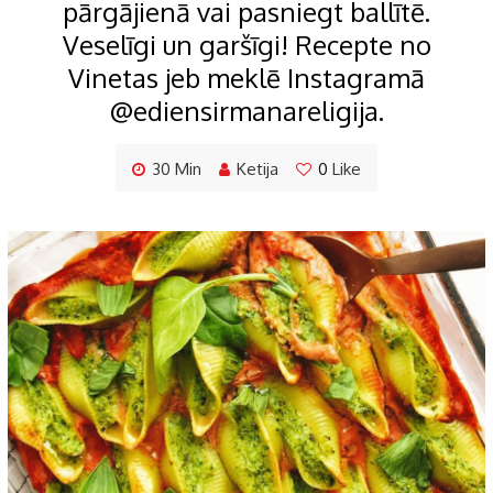
pārgājienā vai pasniegt ballītē.
Veselīgi un garšīgi! Recepte no
Vinetas jeb meklē Instagramā
@ediensirmanareligija.
30 Min
Ketija
0
Like