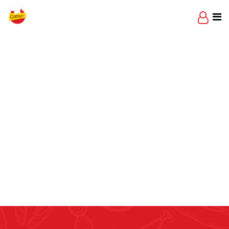
Skip
to
content