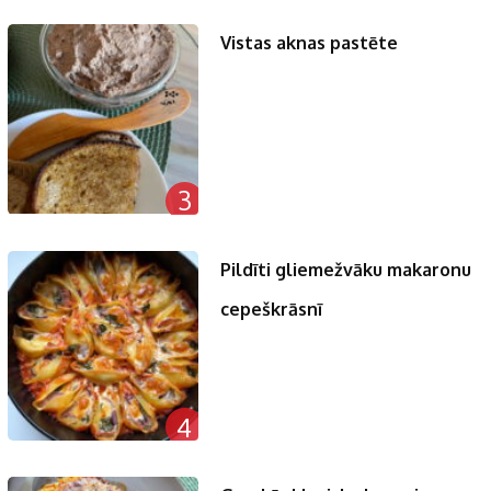
Vistas aknas pastēte
3
Pildīti gliemežvāku makaronu
cepeškrāsnī
4