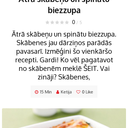
biezzupa
0
/ 5
Ātrā skābeņu un spinātu biezzupa.
Skābenes jau dārziņos parādās
pavasarī. Izmēģini šo vienkāršo
recepti. Gardi! Ko vēl pagatavot
no skābenēm meklē ŠEIT. Vai
zināji? Skābenes,
15 Min
Ketija
0
Like