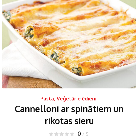
Pasta
,
Veģetārie ēdieni
Cannelloni ar spinātiem un
rikotas sieru
0
/ 5