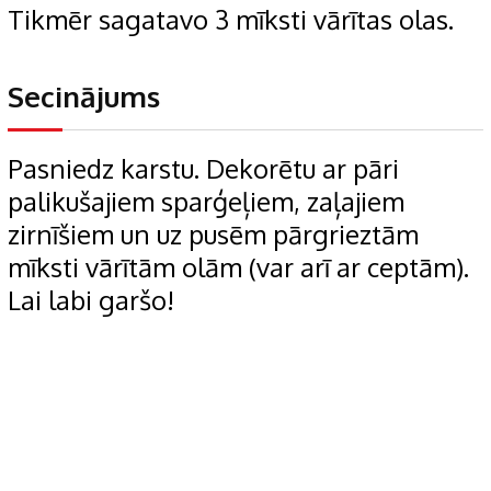
Tikmēr sagatavo 3 mīksti vārītas olas.
Secinājums
Pasniedz karstu. Dekorētu ar pāri
palikušajiem sparģeļiem, zaļajiem
zirnīšiem un uz pusēm pārgrieztām
mīksti vārītām olām (var arī ar ceptām).
Lai labi garšo!