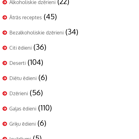
(22)
Alkoholiskie dzērieni
(45)
Ātrās receptes
(34)
Bezalkoholiskie dzērieni
(36)
Citi ēdieni
(104)
Deserti
(6)
Diētu ēdieni
(56)
Dzērieni
(110)
Gaļas ēdieni
(6)
Griķu ēdieni
(5)
Ievārījumi