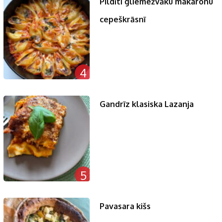
Pildīti gliemežvāku makaronu
cepeškrāsnī
4
Gandrīz klasiska Lazanja
5
Pavasara kišs