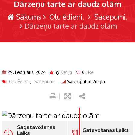
Dārzeņu tarte ar daudz olām
Sākums
Olu ēdieni
Sacepumi
Dārzeņu tarte ar daudz olām
29. Februāris, 2024
By
Ketija
0
Like
Olu Ēdieni
,
Sacepumi
Sarežģītība: Viegla
Sagatavošanas
Gatavošanas Laiks
Laiks