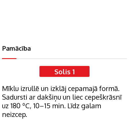
Pamācība
Solis 1
Mīklu izrullē un izklāj cepamajā formā.
Sadursti ar dakšiņu un liec cepeškrāsnī
uz 180 ºC, 10–15 min. Līdz galam
neizcep.