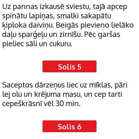
Uz pannas izkausē sviestu, tajā apcep
spinātu lapiņas, smalki sakapātu
ķiploka daiviņu. Beigās pievieno lielāko
daļu sparģeļu un zirnīšu. Pēc garšas
pieliec sāli un cukuru.
Solis 5
Saceptos dārzeņus liec uz mīklas, pāri
lej olu un krējuma masu, un cep tarti
cepeškrāsnī vēl 30 min.
Solis 6