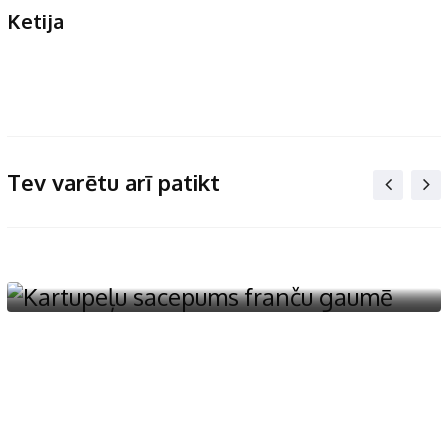
Ketija
Tev varētu arī patikt
Kartupeļu ēdieni
,
Sacepumi
Kartupeļu sacepums franču