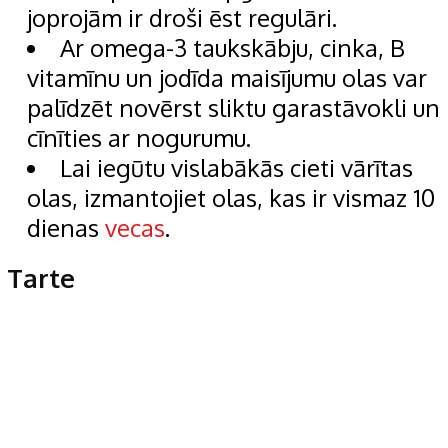
joprojām ir droši ēst regulāri.
Ar omega-3 taukskābju, cinka, B
vitamīnu un jodīda maisījumu olas var
palīdzēt novērst sliktu garastāvokli un
cīnīties ar nogurumu.
Lai iegūtu vislabākās cieti vārītas
olas, izmantojiet olas, kas ir vismaz 10
dienas
vecas
.
Tarte