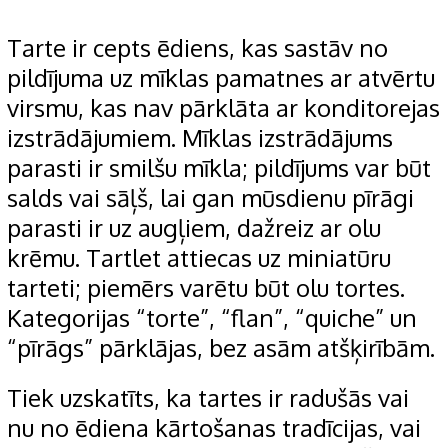
Tarte ir cepts ēdiens, kas sastāv no
pildījuma uz mīklas pamatnes ar atvērtu
virsmu, kas nav pārklāta ar konditorejas
izstrādājumiem. Mīklas izstrādājums
parasti ir smilšu mīkla; pildījums var būt
salds vai sāļš, lai gan mūsdienu pīrāgi
parasti ir uz augļiem, dažreiz ar olu
krēmu. Tartlet attiecas uz miniatūru
tarteti; piemērs varētu būt olu tortes.
Kategorijas “torte”, “flan”, “quiche” un
“pīrāgs” pārklājas, bez asām atšķirībām.
Tiek uzskatīts, ka tartes ir radušās vai
nu no ēdiena kārtošanas tradīcijas, vai