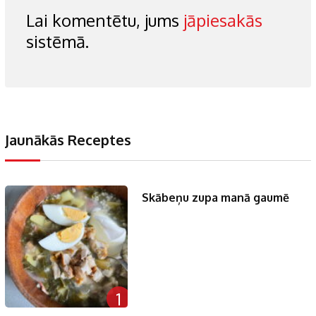
Lai komentētu, jums
jāpiesakās
sistēmā.
Jaunākās Receptes
Skābeņu zupa manā gaumē
1