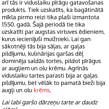
arī tās ir viduslaiku pīrāgu gatavošanas
produkts. Tiek uzskatīts, ka bagātinātā
mīkla pirmo reizi tika plaši izmantota
1550. gadā. Šajā periodā tie tika
uzskatīti par augstas virtuves ēdieniem,
kurus iecienījuši muižnieki. Lai gan
sākotnēji tās bija sāļas, ar gaļas
pildījumu, kulinārijas garšas dēļ
dominēja saldās tortes, pildot pīrāgus
ar augļiem un olu krēmu. Agrīnās
viduslaiku tartes parasti bija ar gaļas
pildījumu, bet vēlāk to pamatā bieži bija
augļi un olu
krēms
.
Lai labi garšo dārzeņu tarte ar daudz