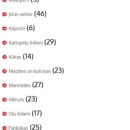
(46)
Jūras veltes
(6)
Kāposti
(29)
Kartupeļu ēdieni
(14)
Kūkas
(23)
Maizītes un bulciņas
(27)
Marinādes
(23)
Mērces
(17)
Olu ēdieni
(25)
Pankūkas