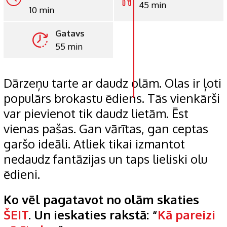
45 min
10 min
LinkedIn
Gatavs
Whatsapp
55 min
Pinterest
Print
Dārzeņu tarte ar daudz olām. Olas ir ļoti
populārs brokastu ēdiens. Tās vienkārši
var pievienot tik daudz lietām. Ēst
vienas pašas. Gan vārītas, gan ceptas
garšo ideāli. Atliek tikai izmantot
nedaudz fantāzijas un taps lieliski olu
ēdieni.
Ko vēl pagatavot no olām skaties
ŠEIT
. Un ieskaties rakstā: “
Kā pareizi