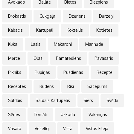
Avokado
Ballīte
Bietes
Biezpiens
Brokastis
Cūkgaļa
Dzēriens
Dārzeņi
Kabacis
Kartupeļi
Kokteilis
Kotletes
Kūka
Lasis
Makaroni
Marināde
Mērce
Olas
Pamatēdiens
Pavasaris
Pikniks
Pupiņas
Pusdienas
Recepte
Receptes
Rudens
Rīsi
Sacepums
Saldais
Saldais Kartupelis
Siers
Svētki
Sēnes
Tomāti
Uzkoda
Vakariņas
Vasara
Veselīgi
Vista
Vistas Fileja