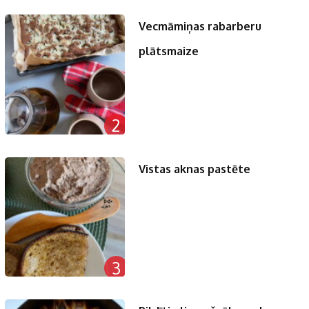
Vecmāmiņas rabarberu
plātsmaize
2
Vistas aknas pastēte
3