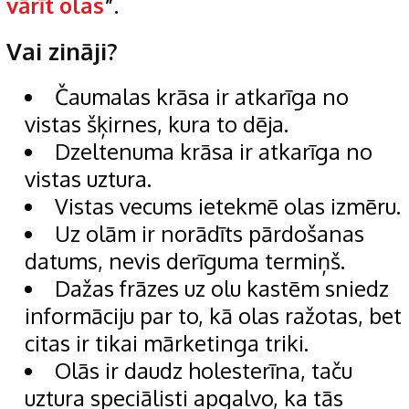
vārīt olas
”.
Vai zināji?
Čaumalas krāsa ir atkarīga no
vistas šķirnes, kura to dēja.
Dzeltenuma krāsa ir atkarīga no
vistas uztura.
Vistas vecums ietekmē olas izmēru.
Uz olām ir norādīts pārdošanas
datums, nevis derīguma termiņš.
Dažas frāzes uz olu kastēm sniedz
informāciju par to, kā olas ražotas, bet
citas ir tikai mārketinga triki.
Olās ir daudz holesterīna, taču
uztura speciālisti apgalvo, ka tās