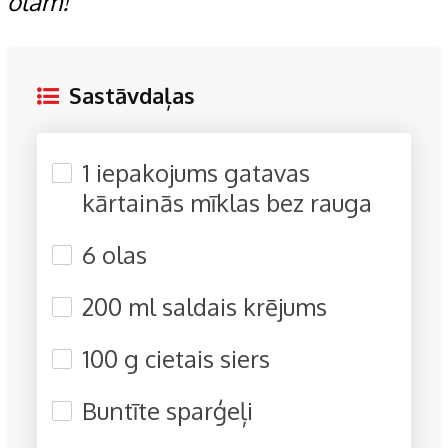
olām!
Sastāvdaļas
1 iepakojums gatavas
kārtainās mīklas bez rauga
6 olas
200 ml saldais krējums
100 g cietais siers
Buntīte sparģeļi