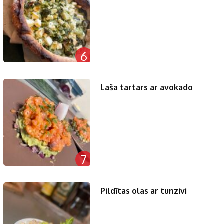
6
Laša tartars ar avokado
7
Pildītas olas ar tunzivi