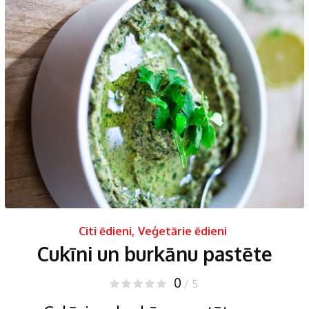
Citi ēdieni
,
Veģetārie ēdieni
Cukīni un burkānu pastēte
0
/ 5