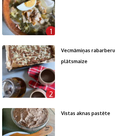
1
Vecmāmiņas rabarberu
plātsmaize
2
Vistas aknas pastēte