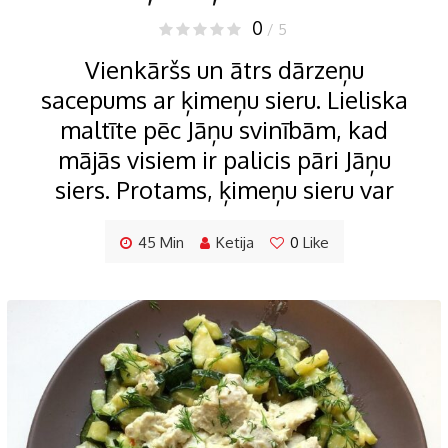
0
/ 5
Vienkāršs un ātrs dārzeņu
sacepums ar ķimeņu sieru. Lieliska
maltīte pēc Jāņu svinībām, kad
mājās visiem ir palicis pāri Jāņu
siers. Protams, ķimeņu sieru var
45 Min
Ketija
0
Like