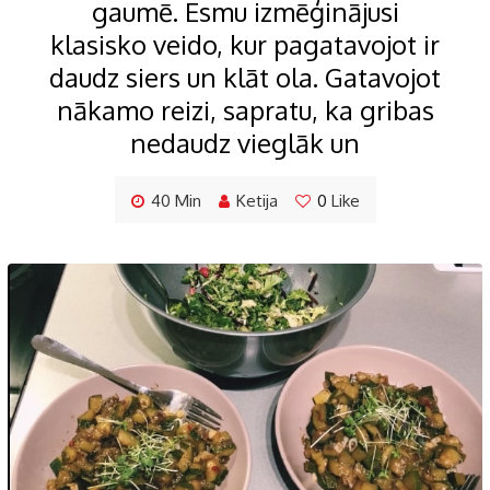
gaumē. Esmu izmēģinājusi
klasisko veido, kur pagatavojot ir
daudz siers un klāt ola. Gatavojot
nākamo reizi, sapratu, ka gribas
nedaudz vieglāk un
40 Min
Ketija
0
Like