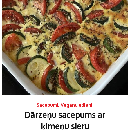
Sacepumi
,
Vegānu ēdieni
Dārzeņu sacepums ar
ķimeņu sieru