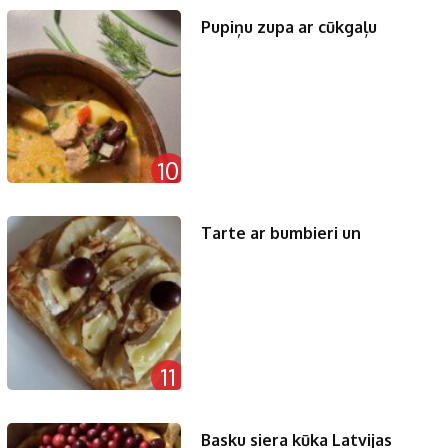
Pupiņu zupa ar cūkgaļu
10
Tarte ar bumbieri un
11
Basku siera kūka Latvijas