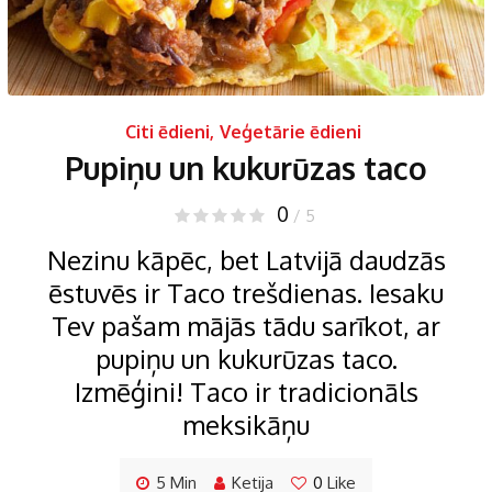
Citi ēdieni
,
Veģetārie ēdieni
Pupiņu un kukurūzas taco
0
/ 5
Nezinu kāpēc, bet Latvijā daudzās
ēstuvēs ir Taco trešdienas. Iesaku
Tev pašam mājās tādu sarīkot, ar
pupiņu un kukurūzas taco.
Izmēģini! Taco ir tradicionāls
meksikāņu
5 Min
Ketija
0
Like