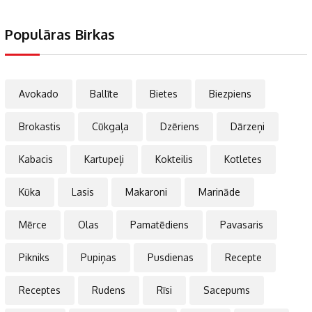
Populāras Birkas
Avokado
Ballīte
Bietes
Biezpiens
Brokastis
Cūkgaļa
Dzēriens
Dārzeņi
Kabacis
Kartupeļi
Kokteilis
Kotletes
Kūka
Lasis
Makaroni
Marināde
Mērce
Olas
Pamatēdiens
Pavasaris
Pikniks
Pupiņas
Pusdienas
Recepte
Receptes
Rudens
Rīsi
Sacepums