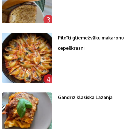
3
Pildīti gliemežvāku makaronu
cepeškrāsnī
4
Gandrīz klasiska Lazanja