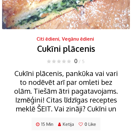
Citi ēdieni
,
Vegānu ēdieni
Cukīni plācenis
0
/ 5
Cukīni plācenis, pankūka vai vari
to nodēvēt arī par omleti bez
olām. Tiešām ātri pagatavojams.
Izmēģini! Citas līdzīgas receptes
meklē ŠEIT. Vai zināji? Cukīni un
15 Min
Ketija
0
Like