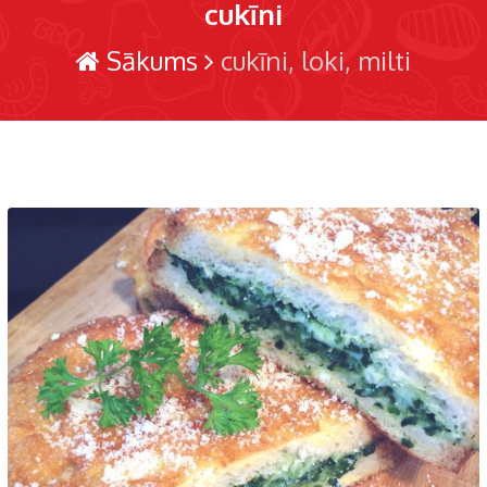
cukīni
Sākums
cukīni
loki
milti