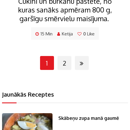
Cukīni un burkānu pastēte, no
kuras sanāks apmēram 800 g,
garšīgu smērvielu maisījuma.
15 Min
Ketija
0
Like
1
2
Jaunākās Receptes
Skābeņu zupa manā gaumē