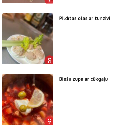
Pildītas olas ar tunzivi
8
Biešu zupa ar cūkgaļu
9