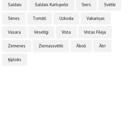
Saldais
Saldais Kartupelis
Siers
Svētki
Sēnes
Tomāti
Uzkoda
Vakariņas
Vasara
Veselīgi
Vista
Vistas Fileja
Zemenes
Ziemassvētki
Āboli
Ātri
Ķiploks