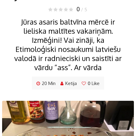
0
/ 5
Jūras asaris baltvīna mērcē ir
lieliska maltītes vakariņām.
Izmēģini! Vai zināji, ka
Etimoloģiski nosaukumi latviešu
valodā ir radnieciski un saistīti ar
vārdu “ass”. Ar vārda
20 Min
Ketija
0
Like