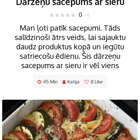
Dārzeņu sacepums ar sieru
0
/ 5
Man ļoti patīk sacepumi. Tāds
salīdzinoši ātrs veids, lai sajauktu
daudz produktus kopā un iegūtu
satriecošu ēdienu. Šis dārzeņu
sacepums ar sieru ir vēl viens
45 Min
Ketija
0
Like