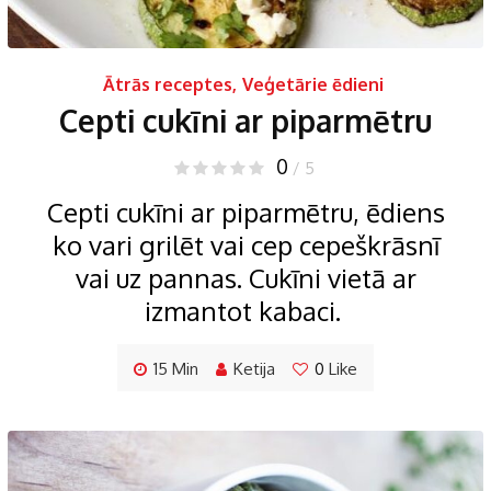
Ātrās receptes
,
Veģetārie ēdieni
Cepti cukīni ar piparmētru
0
/ 5
Cepti cukīni ar piparmētru, ēdiens
ko vari grilēt vai cep cepeškrāsnī
vai uz pannas. Cukīni vietā ar
izmantot kabaci.
15 Min
Ketija
0
Like