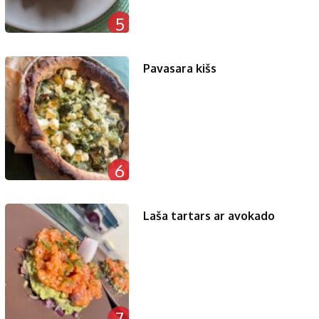
5
Pavasara kišs
6
Laša tartars ar avokado
7