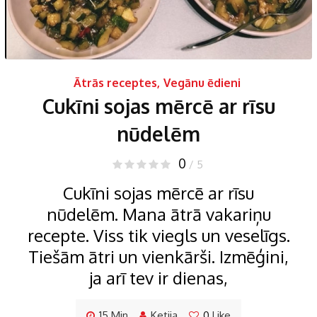
Ātrās receptes
,
Vegānu ēdieni
Cukīni sojas mērcē ar rīsu
nūdelēm
0
/ 5
Cukīni sojas mērcē ar rīsu
nūdelēm. Mana ātrā vakariņu
recepte. Viss tik viegls un veselīgs.
Tiešām ātri un vienkārši. Izmēģini,
ja arī tev ir dienas,
15 Min
Ketija
0
Like