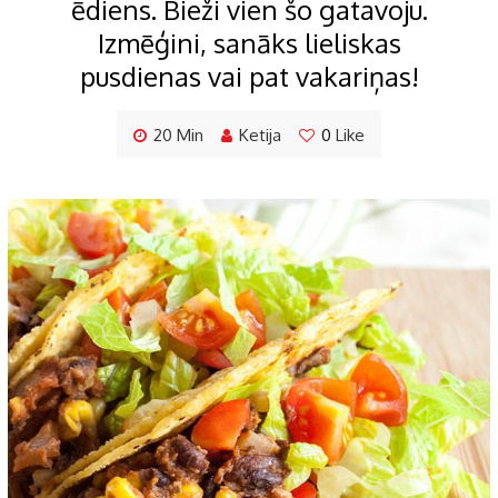
ēdiens. Bieži vien šo gatavoju.
Izmēģini, sanāks lieliskas
pusdienas vai pat vakariņas!
20 Min
Ketija
0
Like