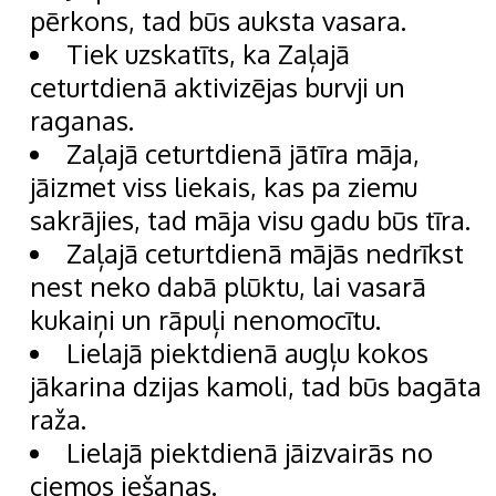
pērkons, tad būs auksta vasara.
Tiek uzskatīts, ka Zaļajā
ceturtdienā aktivizējas burvji un
raganas.
Zaļajā ceturtdienā jātīra māja,
jāizmet viss liekais, kas pa ziemu
sakrājies, tad māja visu gadu būs tīra.
Zaļajā ceturtdienā mājās nedrīkst
nest neko dabā plūktu, lai vasarā
kukaiņi un rāpuļi nenomocītu.
Lielajā piektdienā augļu kokos
jākarina dzijas kamoli, tad būs bagāta
raža.
Lielajā piektdienā jāizvairās no
ciemos iešanas.