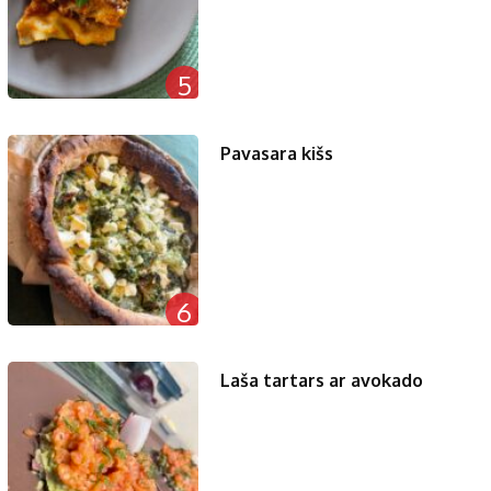
5
Pavasara kišs
6
Laša tartars ar avokado