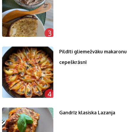
3
Pildīti gliemežvāku makaronu
cepeškrāsnī
4
Gandrīz klasiska Lazanja