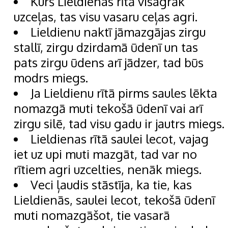
Kurš Lieldienas rītā visagrāk
uzceļas, tas visu vasaru ceļas agri.
Lieldienu naktī jāmazgājas zirgu
stallī, zirgu dzirdamā ūdenī un tas
pats zirgu ūdens arī jādzer, tad būs
modrs miegs.
Ja Lieldienu rītā pirms saules lēkta
nomazgā muti tekošā ūdenī vai arī
zirgu silē, tad visu gadu ir jautrs miegs.
Lieldienas rītā saulei lecot, vajag
iet uz upi muti mazgāt, tad var no
rītiem agri uzcelties, nenāk miegs.
Veci ļaudis stāstīja, ka tie, kas
Lieldienās, saulei lecot, tekošā ūdenī
muti nomazgāšot, tie vasarā