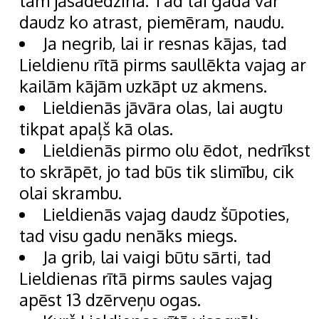
tam jāsadedzina. Tad tai gadā var
daudz ko atrast, piemēram, naudu.
Ja negrib, lai ir resnas kājas, tad
Lieldienu rītā pirms saullēkta vajag ar
kailām kājām uzkāpt uz akmens.
Lieldienās jāvāra olas, lai augtu
tikpat apaļš kā olas.
Lieldienās pirmo olu ēdot, nedrīkst
to skrāpēt, jo tad būs tik slimību, cik
olai skrambu.
Lieldienās vajag daudz šūpoties,
tad visu gadu nenāks miegs.
Ja grib, lai vaigi būtu sārti, tad
Lieldienas rītā pirms saules vajag
apēst 13 dzērveņu ogas.