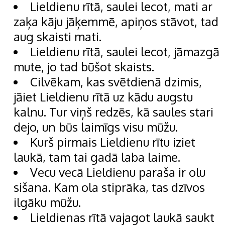
Lieldienu rītā, saulei lecot, mati ar
zaķa kāju jāķemmē, apiņos stāvot, tad
aug skaisti mati.
Lieldienu rītā, saulei lecot, jāmazgā
mute, jo tad būšot skaists.
Cilvēkam, kas svētdienā dzimis,
jāiet Lieldienu rītā uz kādu augstu
kalnu. Tur viņš redzēs, kā saules stari
dejo, un būs laimīgs visu mūžu.
Kurš pirmais Lieldienu rītu iziet
laukā, tam tai gadā laba laime.
Vecu vecā Lieldienu paraša ir olu
sišana. Kam ola stiprāka, tas dzīvos
ilgāku mūžu.
Lieldienas rītā vajagot laukā saukt