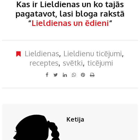
Kas ir Lieldienas un ko tajās
pagatavot, lasi bloga rakstā
“
Lieldienas un ēdieni
“
Lieldienas
,
Lieldienu ticējumi
,
receptes
,
svētki
,
ticējumi
LinkedIn
Whatsapp
Pinterest
Print
Ketija