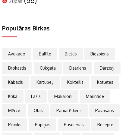
(56)
Zupas
Populāras Birkas
Avokado
Ballīte
Bietes
Biezpiens
Brokastis
Cūkgaļa
Dzēriens
Dārzeņi
Kabacis
Kartupeļi
Kokteilis
Kotletes
Kūka
Lasis
Makaroni
Marināde
Mērce
Olas
Pamatēdiens
Pavasaris
Pikniks
Pupiņas
Pusdienas
Recepte