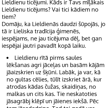
Lieldienu ticējumi. Kāds ir Tavs mīļākais
Lieldienu ticējums? Vai tici kādiem no
tiem?
Domāju, ka Lieldienās daudzi šūpojās, jo
tā ir Lieliska tradīcija ģimenēs,
iespējams, ne jau ticējuma dēļ, bet gan
iespējai jautri pavadīt kopā laiku.
Lieldienu rītā pirms saules
lēkšanas agri jāceļas un basām kājām
jāaizskrien uz šķūni. Labāk, ja var, kā
no gultas cēlies, tūlīt izskriet ārā, kur
atrodas kādas čužas, skaidiņas, no
malkas un cits kas. Tie neskatoties
jāsagrābj klēpī un jāienes iekšā. Pēc