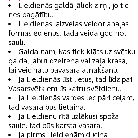
Lieldienās galdā jāliek zirņi, jo tie
nes bagātību.
Lieldienās jāizvēlas veidot apaļas
formas ēdienus, tādā veidā godinot
sauli.
Galdautam, kas tiek klāts uz svētku
galda, jābūt dzeltenā vai zaļā krāsā,
lai veicinātu pavasara atnākšanu.
Ja Lieldienās līst lietus, tad līdz pat
Vasarsvētkiem līs katru svētdienu.
Ja Lieldienās vardes lec pāri ceļam,
tad vasara būs lietaina.
Ja Lieldienu rītā uzlēkusi spoža
saule, tad būs karsta vasara.
Ja pirms Lieldienām ducina