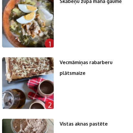
Skābeņu zupa manā gaumē
1
Vecmāmiņas rabarberu
plātsmaize
2
Vistas aknas pastēte