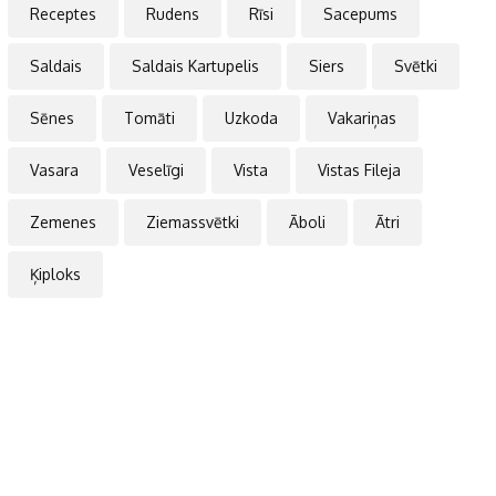
Receptes
Rudens
Rīsi
Sacepums
Saldais
Saldais Kartupelis
Siers
Svētki
Sēnes
Tomāti
Uzkoda
Vakariņas
Vasara
Veselīgi
Vista
Vistas Fileja
Zemenes
Ziemassvētki
Āboli
Ātri
Ķiploks