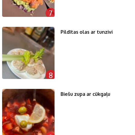
7
Pildītas olas ar tunzivi
8
Biešu zupa ar cūkgaļu