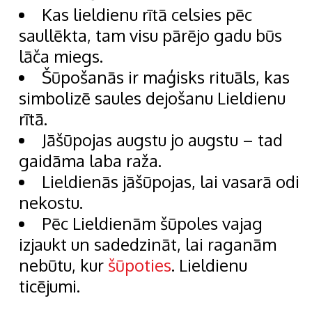
Kas lieldienu rītā celsies pēc
saullēkta, tam visu pārējo gadu būs
lāča miegs.
Šūpošanās ir maģisks rituāls, kas
simbolizē saules dejošanu Lieldienu
rītā.
Jāšūpojas augstu jo augstu – tad
gaidāma laba raža.
Lieldienās jāšūpojas, lai vasarā odi
nekostu.
Pēc Lieldienām šūpoles vajag
izjaukt un sadedzināt, lai raganām
nebūtu, kur
šūpoties
. Lieldienu
ticējumi.