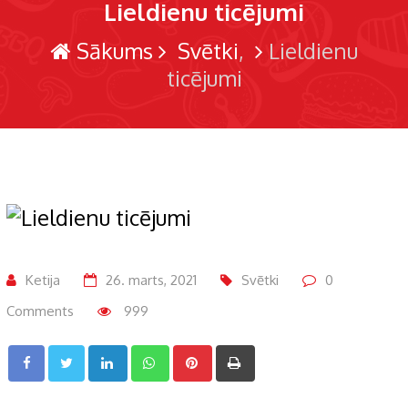
Lieldienu ticējumi
Sākums
Svētki
Lieldienu
ticējumi
Ketija
26. marts, 2021
Svētki
0
Comments
999
LinkedIn
Whatsapp
Pinterest
Print