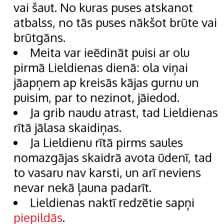
vai šaut. No kuras puses atskanot
atbalss, no tās puses nākšot brūte vai
brūtgāns.
Meita var ieēdināt puisi ar olu
pirmā Lieldienas dienā: ola viņai
jāapņem ap kreisās kājas gurnu un
puisim, par to nezinot, jāiedod.
Ja grib naudu atrast, tad Lieldienas
rītā jālasa skaidiņas.
Ja Lieldienu rītā pirms saules
nomazgājas skaidrā avota ūdenī, tad
to vasaru nav karsti, un arī neviens
nevar nekā ļauna padarīt.
Lieldienas naktī redzētie sapņi
piepildās
.