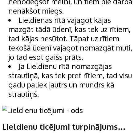
nenodegšot melni, un tiem pie darba
nenākšot miegs.
Lieldienas rītā vajagot kājas
mazgāt tādā ūdenī, kas tek uz rītiem,
tad kājas nesūtot. Tāpat uz rītiem
tekošā ūdenī vajagot nomazgāt muti,
jo tad esot gaišs prāts.
Ja Lieldienu rītā nomazgājas
strautiņā, kas tek pret rītiem, tad visu
gadu paliek jautrs un mundrs kā
strautiņš.
Lieldienu ticējumi turpinājums…