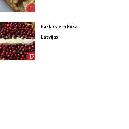
11
Basku siera kūka
Latvijas
12