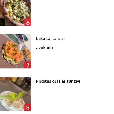
6
Laša tartars ar
avokado
7
Pildītas olas ar tunzivi
8