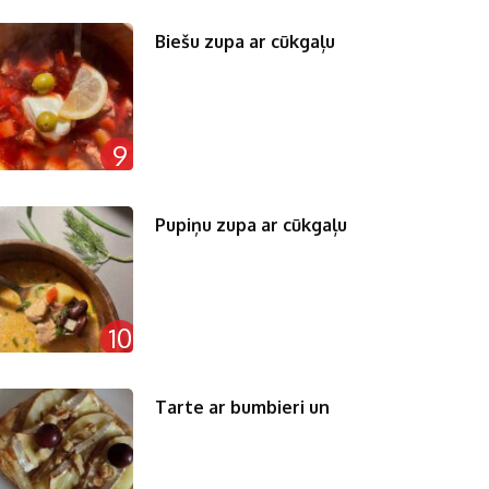
Biešu zupa ar cūkgaļu
9
Pupiņu zupa ar cūkgaļu
10
Tarte ar bumbieri un