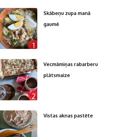
Skābeņu zupa manā
gaumē
1
Vecmāmiņas rabarberu
plātsmaize
2
Vistas aknas pastēte