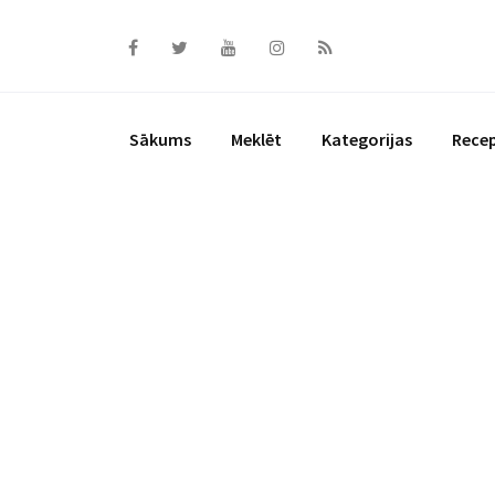
Skip
to
content
Sākums
Meklēt
Kategorijas
Rece