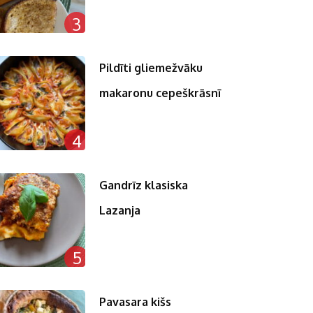
3
Pildīti gliemežvāku
makaronu cepeškrāsnī
4
Gandrīz klasiska
Lazanja
5
Pavasara kišs