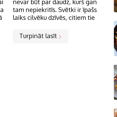
ai
nevar būt par daudz, kurš gan
ka
tam nepiekritīs. Svētki ir īpašs
ā
laiks cilvēku dzīvēs, citiem tie
Turpināt lasīt