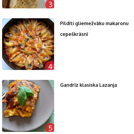
3
Pildīti gliemežvāku makaronu
cepeškrāsnī
4
Gandrīz klasiska Lazanja
5