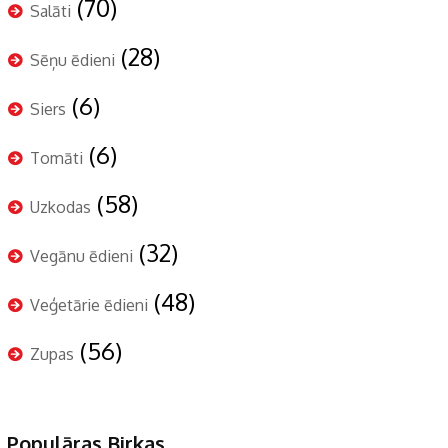
(70)
Salāti
(28)
Sēņu ēdieni
(6)
Siers
(6)
Tomāti
(58)
Uzkodas
(32)
Vegānu ēdieni
(48)
Veģetārie ēdieni
(56)
Zupas
Populāras Birkas