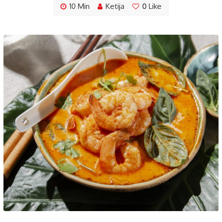
10 Min
Ketija
0
Like