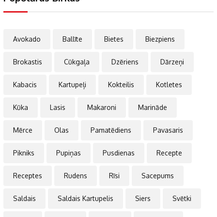
Avokado
Ballīte
Bietes
Biezpiens
Brokastis
Cūkgaļa
Dzēriens
Dārzeņi
Kabacis
Kartupeļi
Kokteilis
Kotletes
Kūka
Lasis
Makaroni
Marināde
Mērce
Olas
Pamatēdiens
Pavasaris
Pikniks
Pupiņas
Pusdienas
Recepte
Receptes
Rudens
Rīsi
Sacepums
Saldais
Saldais Kartupelis
Siers
Svētki