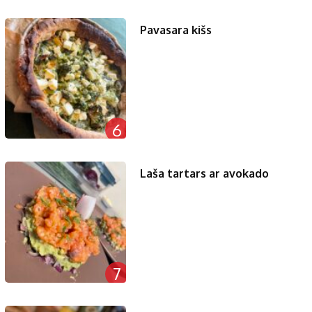
Pavasara kišs
6
Laša tartars ar avokado
7