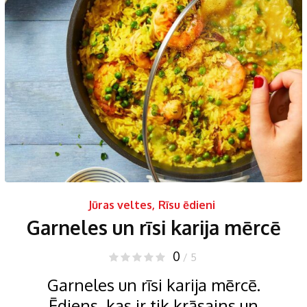
Jūras veltes
,
Rīsu ēdieni
Garneles un rīsi karija mērcē
0
/ 5
Garneles un rīsi karija mērcē.
Ēdiens, kas ir tik krāsains un