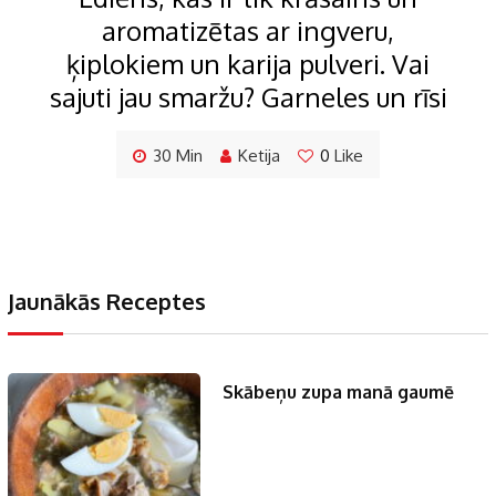
aromatizētas ar ingveru,
ķiplokiem un karija pulveri. Vai
sajuti jau smaržu? Garneles un rīsi
30 Min
Ketija
0
Like
Jaunākās Receptes
Skābeņu zupa manā gaumē