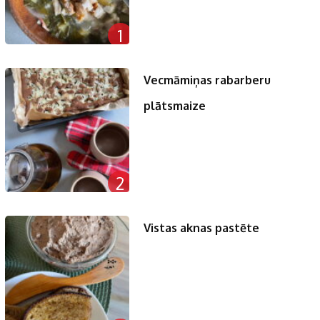
1
Vecmāmiņas rabarberu
plātsmaize
2
Vistas aknas pastēte