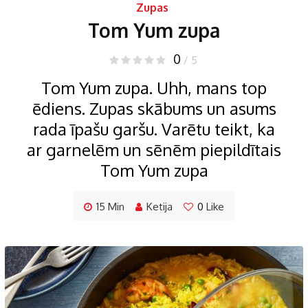
Zupas
Tom Yum zupa
0
/ 5
Tom Yum zupa. Uhh, mans top
ēdiens. Zupas skābums un asums
rada īpašu garšu. Varētu teikt, ka
ar garnelēm un sēnēm piepildītais
Tom Yum zupa
15 Min
Ketija
0
Like