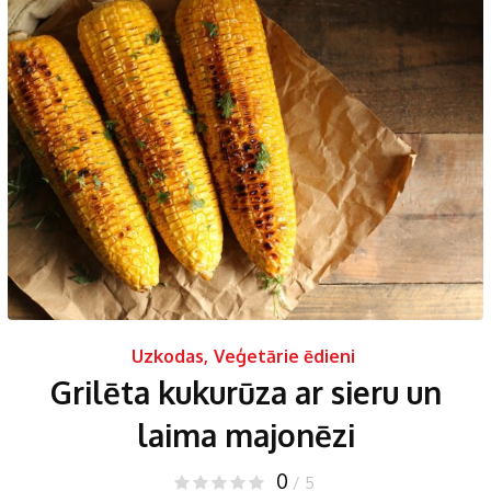
Uzkodas
,
Veģetārie ēdieni
Grilēta kukurūza ar sieru un
laima majonēzi
0
/ 5