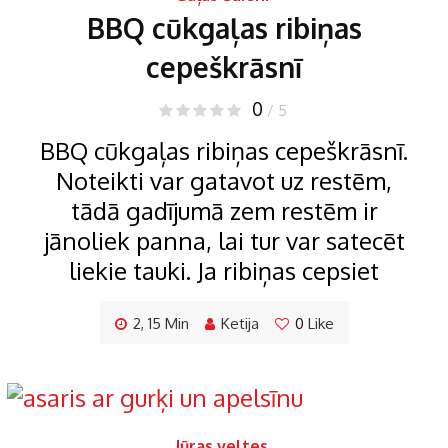
BBQ cūkgaļas ribiņas
cepeškrāsnī
0
/ 5
BBQ cūkgaļas ribiņas cepeškrāsnī.
Noteikti var gatavot uz restēm,
tādā gadījumā zem restēm ir
jānoliek panna, lai tur var satecēt
liekie tauki. Ja ribiņas cepsiet
2, 15 Min
Ketija
0
Like
Jūras veltes