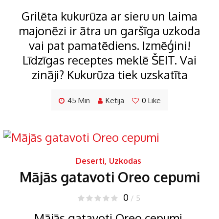
Grilēta kukurūza ar sieru un laima
majonēzi ir ātra un garšīga uzkoda
vai pat pamatēdiens. Izmēģini!
Līdzīgas receptes meklē ŠEIT. Vai
zināji? Kukurūza tiek uzskatīta
45 Min
Ketija
0
Like
Deserti
,
Uzkodas
Mājās gatavoti Oreo cepumi
0
/ 5
Mājās gatavoti Oreo cepumi.