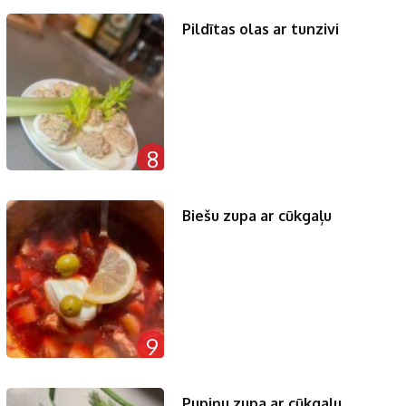
Pildītas olas ar tunzivi
8
Biešu zupa ar cūkgaļu
9
Pupiņu zupa ar cūkgaļu