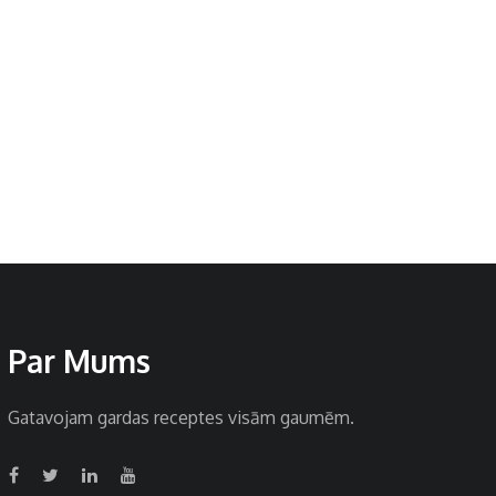
Par Mums
Gatavojam gardas receptes visām gaumēm.