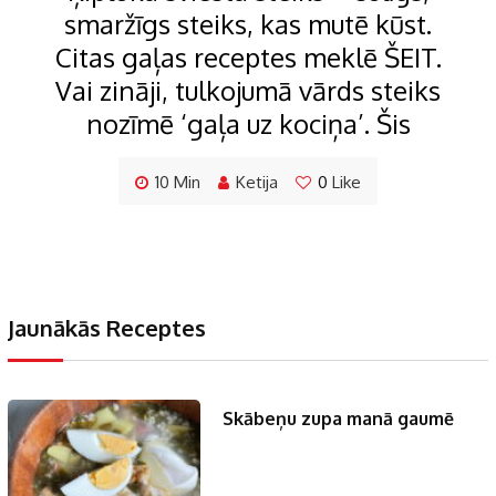
smaržīgs steiks, kas mutē kūst.
Citas gaļas receptes meklē ŠEIT.
Vai zināji, tulkojumā vārds steiks
nozīmē ‘gaļa uz kociņa’. Šis
10 Min
Ketija
0
Like
Jaunākās Receptes
Skābeņu zupa manā gaumē