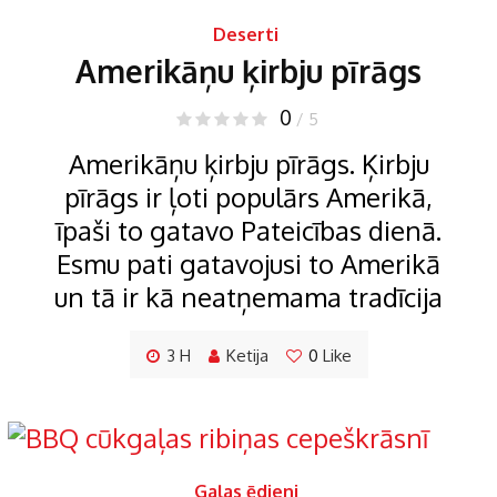
Deserti
Amerikāņu ķirbju pīrāgs
0
/ 5
Amerikāņu ķirbju pīrāgs. Ķirbju
pīrāgs ir ļoti populārs Amerikā,
īpaši to gatavo Pateicības dienā.
Esmu pati gatavojusi to Amerikā
un tā ir kā neatņemama tradīcija
3 H
Ketija
0
Like
Gaļas ēdieni