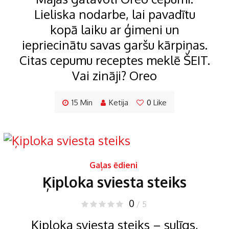
Lieliska nodarbe, lai pavadītu
kopā laiku ar ģimeni un
iepriecinātu savas garšu kārpiņas.
Citas cepumu receptes meklē ŠEIT.
Vai zināji? Oreo
15 Min
Ketija
0
Like
Gaļas ēdieni
Ķiploka sviesta steiks
0
/ 5
Ķiploka sviesta steiks – sulīgs,