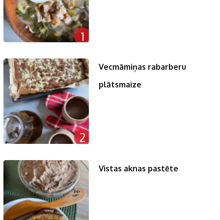
1
Vecmāmiņas rabarberu
plātsmaize
2
Vistas aknas pastēte