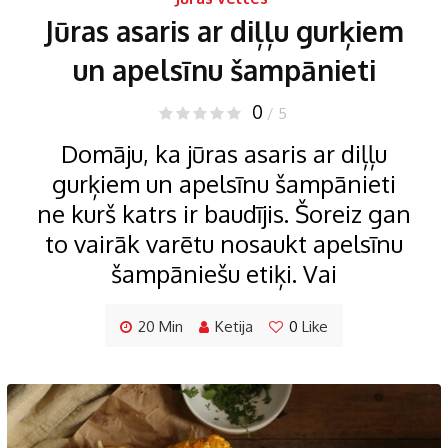
Jūras asaris ar diļļu gurķiem
un apelsīnu šampānieti
0
/ 5
Domāju, ka jūras asaris ar diļļu
gurķiem un apelsīnu šampānieti
ne kurš katrs ir baudījis. Šoreiz gan
to vairāk varētu nosaukt apelsīnu
šampāniešu etiķi. Vai
20 Min
Ketija
0
Like