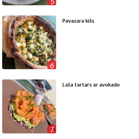
5
Pavasara kišs
6
Laša tartars ar avokado
7