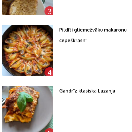
3
Pildīti gliemežvāku makaronu
cepeškrāsnī
4
Gandrīz klasiska Lazanja