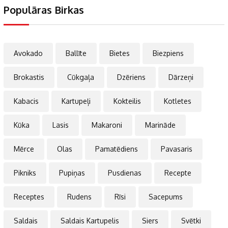
Populāras Birkas
Avokado
Ballīte
Bietes
Biezpiens
Brokastis
Cūkgaļa
Dzēriens
Dārzeņi
Kabacis
Kartupeļi
Kokteilis
Kotletes
Kūka
Lasis
Makaroni
Marināde
Mērce
Olas
Pamatēdiens
Pavasaris
Pikniks
Pupiņas
Pusdienas
Recepte
Receptes
Rudens
Rīsi
Sacepums
Saldais
Saldais Kartupelis
Siers
Svētki