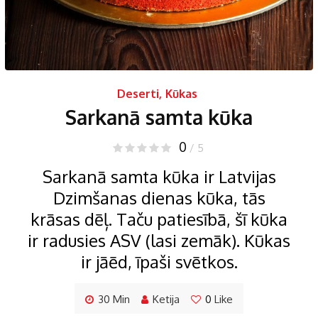
Deserti
,
Kūkas
Sarkanā samta kūka
0
/ 5
Sarkanā samta kūka ir Latvijas
Dzimšanas dienas kūka, tās
krāsas dēļ. Taču patiesībā, šī kūka
ir radusies ASV (lasi zemāk). Kūkas
ir jāēd, īpaši svētkos.
30 Min
Ketija
0
Like