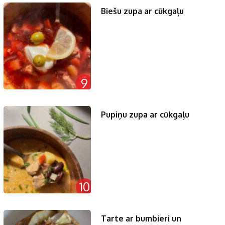
Biešu zupa ar cūkgaļu
9
Pupiņu zupa ar cūkgaļu
10
Tarte ar bumbieri un