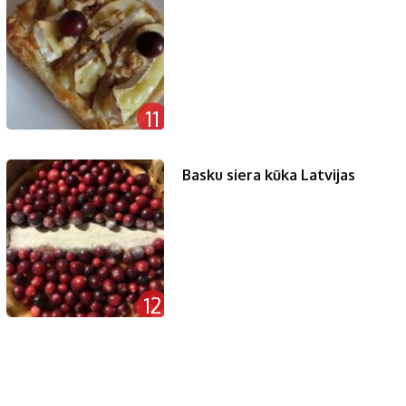
11
Basku siera kūka Latvijas
12