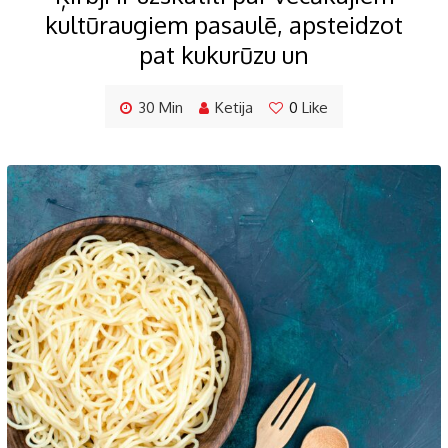
kultūraugiem pasaulē, apsteidzot
pat kukurūzu un
30 Min
Ketija
0
Like