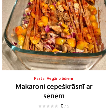
Pasta
,
Vegānu ēdieni
Makaroni cepeškrāsnī ar
sēnēm
0
/ 5