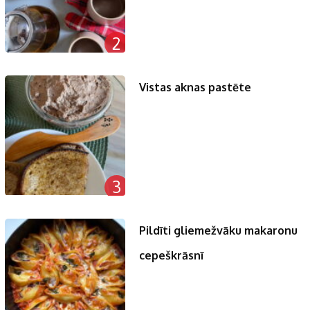
2
Vistas aknas pastēte
3
Pildīti gliemežvāku makaronu
cepeškrāsnī