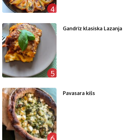
4
Gandrīz klasiska Lazanja
5
Pavasara kišs
6