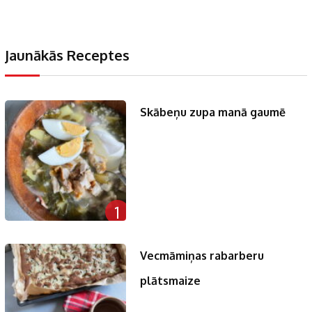
Jaunākās Receptes
Skābeņu zupa manā gaumē
1
Vecmāmiņas rabarberu
plātsmaize