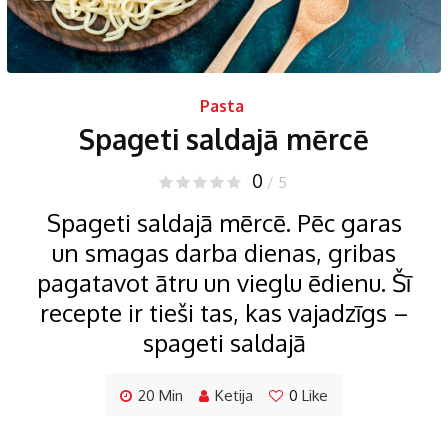
Pasta
Spageti saldajā mērcē
0
/ 5
Spageti saldajā mērcē. Pēc garas
un smagas darba dienas, gribas
pagatavot ātru un vieglu ēdienu. Šī
recepte ir tieši tas, kas vajadzīgs –
spageti saldajā
20 Min
Ketija
0
Like