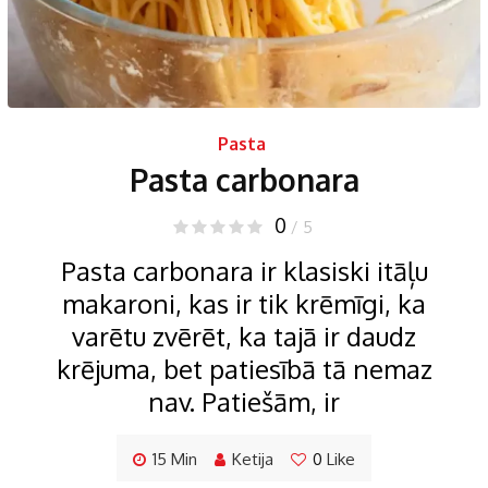
Pasta
Pasta carbonara
0
/ 5
Pasta carbonara ir klasiski itāļu
makaroni, kas ir tik krēmīgi, ka
varētu zvērēt, ka tajā ir daudz
krējuma, bet patiesībā tā nemaz
nav. Patiešām, ir
15 Min
Ketija
0
Like