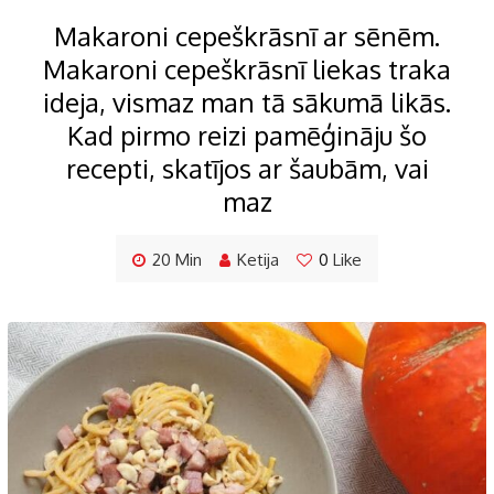
Makaroni cepeškrāsnī ar sēnēm.
Makaroni cepeškrāsnī liekas traka
ideja, vismaz man tā sākumā likās.
Kad pirmo reizi pamēģināju šo
recepti, skatījos ar šaubām, vai
maz
20 Min
Ketija
0
Like