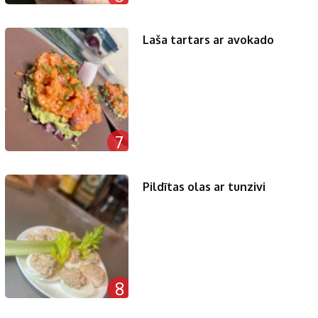
Laša tartars ar avokado
7
Pildītas olas ar tunzivi
8