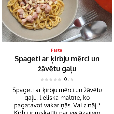
Pasta
Spageti ar ķirbju mērci un
žāvētu gaļu
0
/ 5
Spageti ar ķirbju mērci un žāvētu
gaļu, lieliska maltīte, ko
pagatavot vakariņās. Vai zināji?
Ķirbji ir uzskatīti par vecākajiem