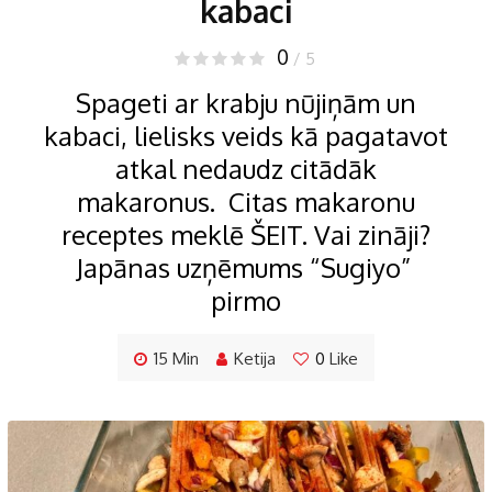
kabaci
0
/ 5
Spageti ar krabju nūjiņām un
kabaci, lielisks veids kā pagatavot
atkal nedaudz citādāk
makaronus. Citas makaronu
receptes meklē ŠEIT. Vai zināji?
Japānas uzņēmums “Sugiyo”
pirmo
15 Min
Ketija
0
Like