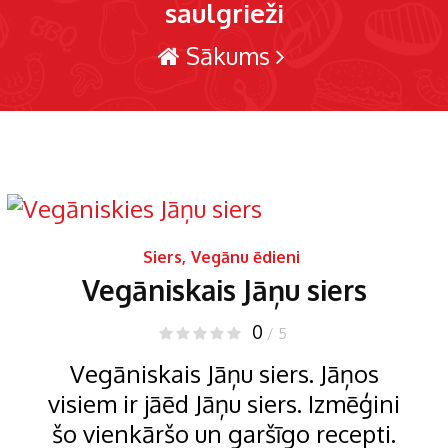
saulgrieži
Sākums
Siers
,
Vegānu ēdieni
Vegāniskais Jāņu siers
0
/ 5
Vegāniskais Jāņu siers. Jāņos
visiem ir jāēd Jāņu siers. Izmēģini
šo vienkāršo un garšīgo recepti.