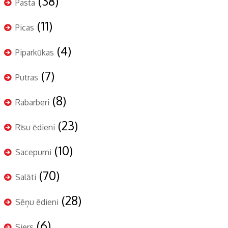
(38)
Pasta
(11)
Picas
(4)
Piparkūkas
(7)
Putras
(8)
Rabarberi
(23)
Rīsu ēdieni
(10)
Sacepumi
(70)
Salāti
(28)
Sēņu ēdieni
(6)
Siers