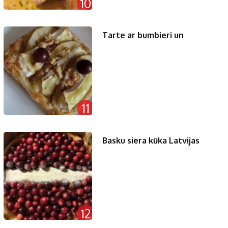
10
Tarte ar bumbieri un
11
Basku siera kūka Latvijas
12