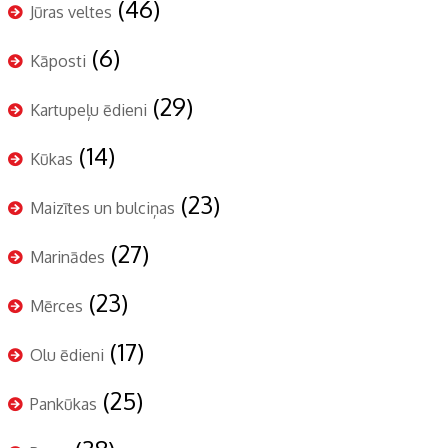
(46)
Jūras veltes
(6)
Kāposti
(29)
Kartupeļu ēdieni
(14)
Kūkas
(23)
Maizītes un bulciņas
(27)
Marinādes
(23)
Mērces
(17)
Olu ēdieni
(25)
Pankūkas