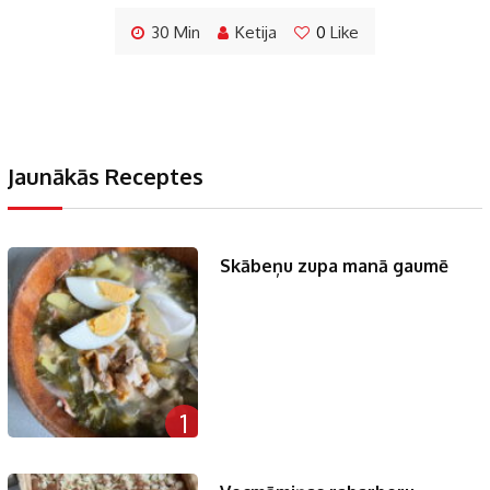
30 Min
Ketija
0
Like
Jaunākās Receptes
Skābeņu zupa manā gaumē
1