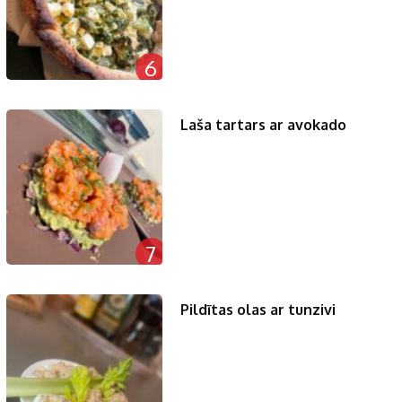
6
Laša tartars ar avokado
7
Pildītas olas ar tunzivi