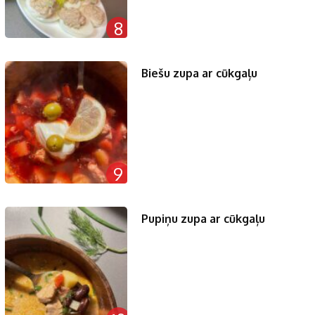
8
Biešu zupa ar cūkgaļu
9
Pupiņu zupa ar cūkgaļu