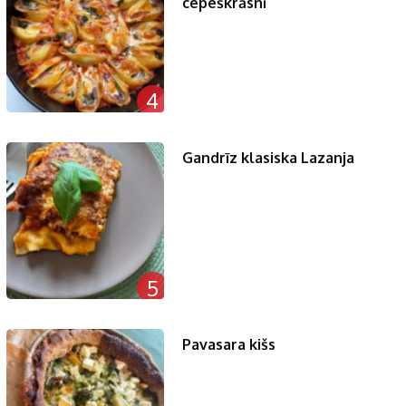
cepeškrāsnī
4
Gandrīz klasiska Lazanja
5
Pavasara kišs