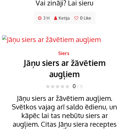
Vai zināji? Lai sieru
3 H
Ketija
0
Like
Siers
Jāņu siers ar žāvētiem
augļiem
0
/ 5
Jāņu siers ar žāvētiem augļiem.
Svētkos vajag arī saldo ēdienu, un
kāpēc lai tas nebūtu siers ar
augļiem. Citas Jāņu siera receptes