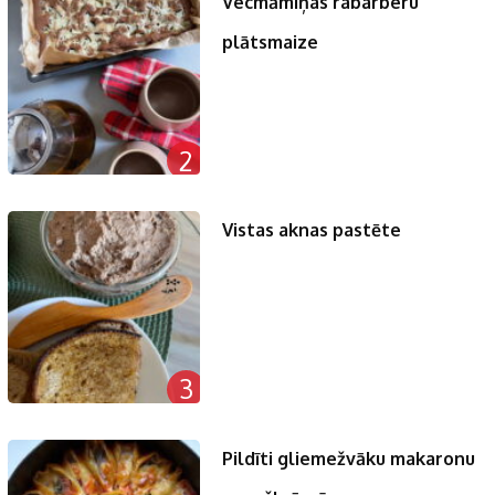
Vecmāmiņas rabarberu
plātsmaize
2
Vistas aknas pastēte
3
Pildīti gliemežvāku makaronu