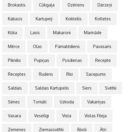
Brokastis
Cūkgaļa
Dzēriens
Dārzeņi
Kabacis
Kartupeļi
Kokteilis
Kotletes
Kūka
Lasis
Makaroni
Marināde
Mērce
Olas
Pamatēdiens
Pavasaris
Pikniks
Pupiņas
Pusdienas
Recepte
Receptes
Rudens
Rīsi
Sacepums
Saldais
Saldais Kartupelis
Siers
Svētki
Sēnes
Tomāti
Uzkoda
Vakariņas
Vasara
Veselīgi
Vista
Vistas Fileja
Zemenes
Ziemassvētki
Āboli
Ātri