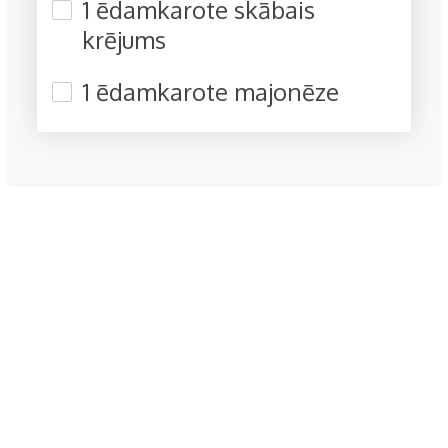
1 ēdamkarote skābais
krējums
1 ēdamkarote majonēze