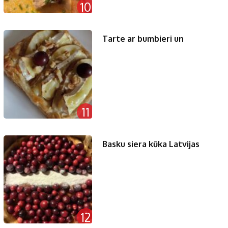
10
Tarte ar bumbieri un
11
Basku siera kūka Latvijas
12