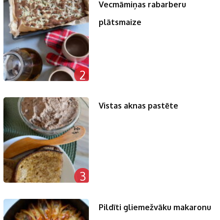
Vecmāmiņas rabarberu
plātsmaize
2
Vistas aknas pastēte
3
Pildīti gliemežvāku makaronu