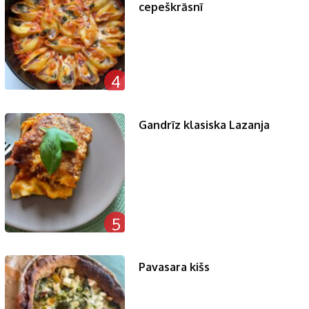
cepeškrāsnī
4
Gandrīz klasiska Lazanja
5
Pavasara kišs