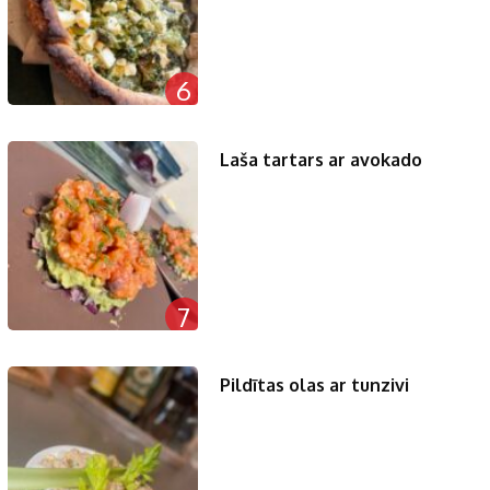
6
Laša tartars ar avokado
7
Pildītas olas ar tunzivi