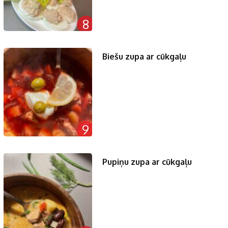
8
Biešu zupa ar cūkgaļu
9
Pupiņu zupa ar cūkgaļu