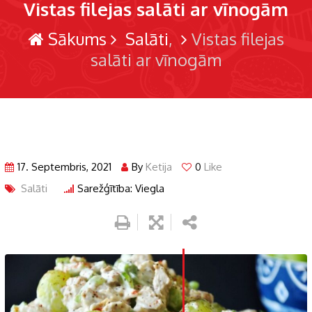
Vistas filejas salāti ar vīnogām
Sākums
Salāti
Vistas filejas
salāti ar vīnogām
17. Septembris, 2021
By
Ketija
0
Like
Salāti
Sarežģītība: Viegla