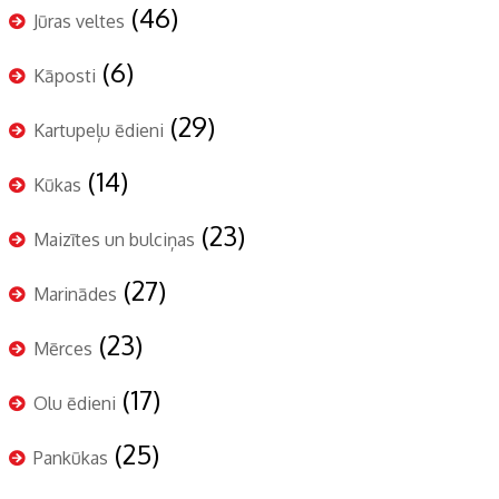
(46)
Jūras veltes
(6)
Kāposti
(29)
Kartupeļu ēdieni
(14)
Kūkas
(23)
Maizītes un bulciņas
(27)
Marinādes
(23)
Mērces
(17)
Olu ēdieni
(25)
Pankūkas