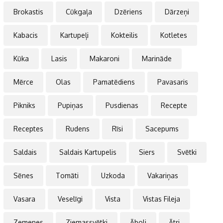
Brokastis
Cūkgaļa
Dzēriens
Dārzeņi
Kabacis
Kartupeļi
Kokteilis
Kotletes
Kūka
Lasis
Makaroni
Marināde
Mērce
Olas
Pamatēdiens
Pavasaris
Pikniks
Pupiņas
Pusdienas
Recepte
Receptes
Rudens
Rīsi
Sacepums
Saldais
Saldais Kartupelis
Siers
Svētki
Sēnes
Tomāti
Uzkoda
Vakariņas
Vasara
Veselīgi
Vista
Vistas Fileja
Zemenes
Ziemassvētki
Āboli
Ātri