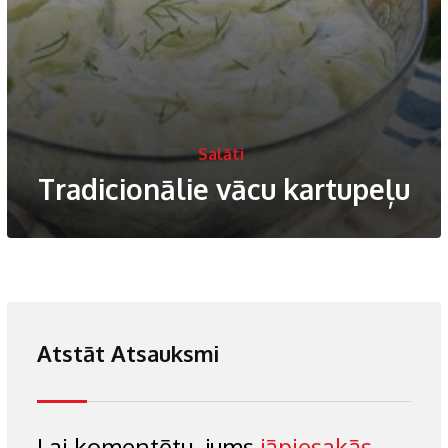
Salāti
Tradicionālie vācu kartupeļu
Atstāt Atsauksmi
Lai komentētu, jums
jāpiesakās