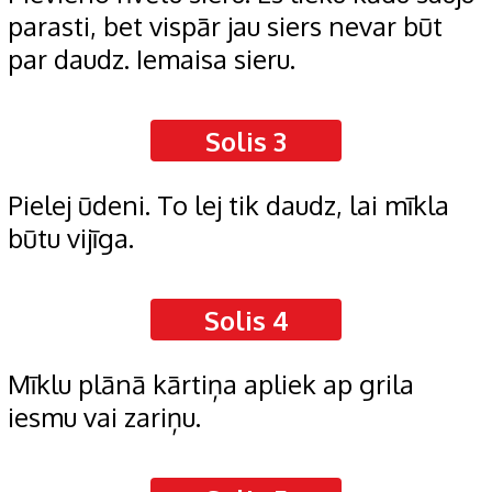
parasti, bet vispār jau siers nevar būt
par daudz. Iemaisa sieru.
Solis 3
Pielej ūdeni. To lej tik daudz, lai mīkla
būtu vijīga.
Solis 4
Mīklu plānā kārtiņa apliek ap grila
iesmu vai zariņu.