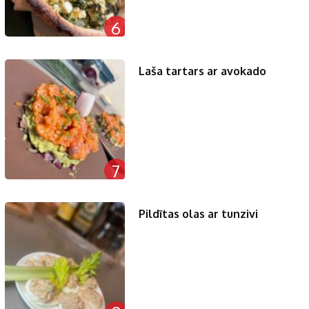
6
Laša tartars ar avokado
7
Pildītas olas ar tunzivi