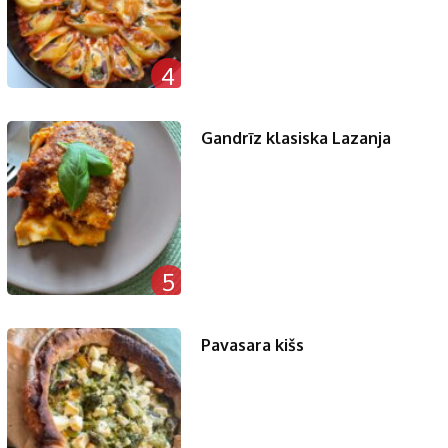
4
Gandrīz klasiska Lazanja
5
Pavasara kišs