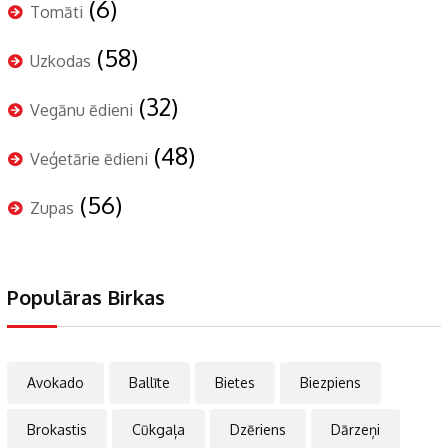
(6)
Tomāti
(58)
Uzkodas
(32)
Vegānu ēdieni
(48)
Veģetārie ēdieni
(56)
Zupas
Populāras Birkas
Avokado
Ballīte
Bietes
Biezpiens
Brokastis
Cūkgaļa
Dzēriens
Dārzeņi