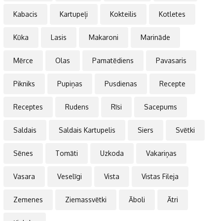
Kabacis
Kartupeļi
Kokteilis
Kotletes
Kūka
Lasis
Makaroni
Marināde
Mērce
Olas
Pamatēdiens
Pavasaris
Pikniks
Pupiņas
Pusdienas
Recepte
Receptes
Rudens
Rīsi
Sacepums
Saldais
Saldais Kartupelis
Siers
Svētki
Sēnes
Tomāti
Uzkoda
Vakariņas
Vasara
Veselīgi
Vista
Vistas Fileja
Zemenes
Ziemassvētki
Āboli
Ātri