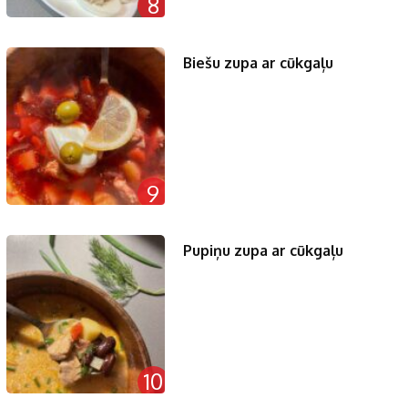
8
Biešu zupa ar cūkgaļu
9
Pupiņu zupa ar cūkgaļu
10