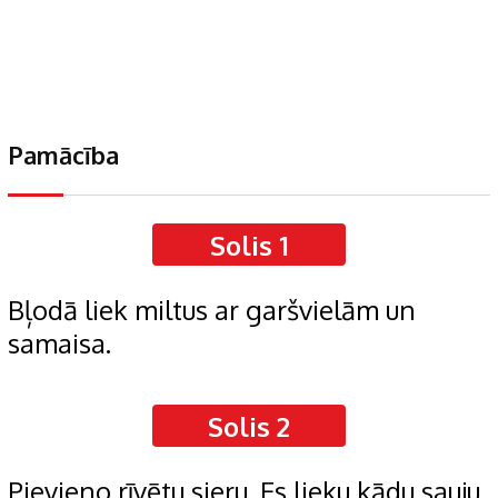
Pamācība
Solis 1
Bļodā liek miltus ar garšvielām un
samaisa.
Solis 2
Pievieno rīvētu sieru. Es lieku kādu sauju