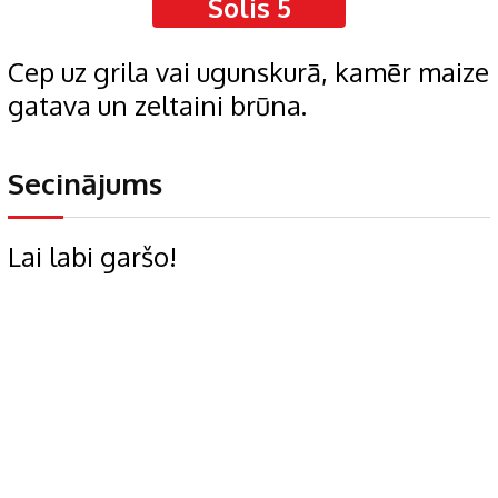
Solis 5
Cep uz grila vai ugunskurā, kamēr maize
gatava un zeltaini brūna.
Secinājums
Lai labi garšo!