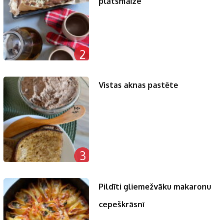
plātsmaize
2
Vistas aknas pastēte
3
Pildīti gliemežvāku makaronu
cepeškrāsnī