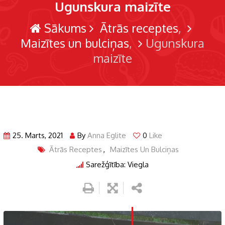
Ugunskura maizīte
Sākums
Ātrās receptes
Maizītes un bulciņas
Ugunskura
maizīte
25. Marts, 2021
By
Anna Eglite
0
Like
Ātrās Receptes
,
Maizītes Un Bulciņas
Sarežģītība: Viegla