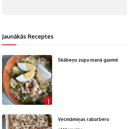
Jaunākās Receptes
Skābeņu zupa manā gaumē
1
Vecmāmiņas rabarberu