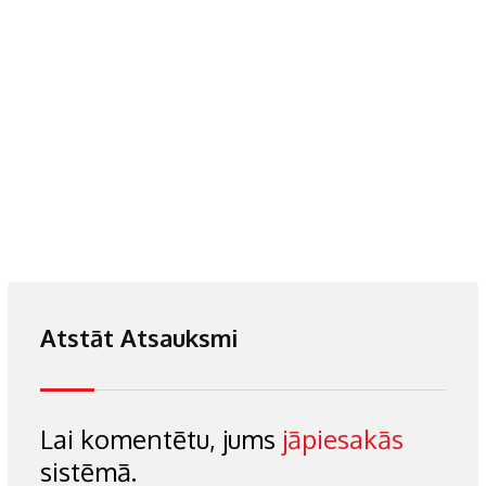
Deserti
,
Maizītes un bulciņas
Vēja kūkas jeb
Atstāt Atsauksmi
Lai komentētu, jums
jāpiesakās
sistēmā.