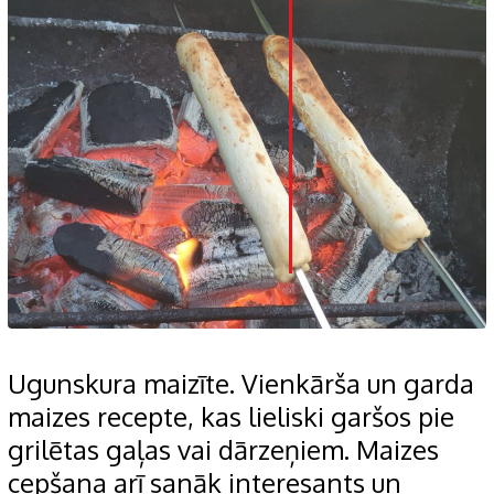
LinkedIn
Whatsapp
Pinterest
Print
Ugunskura maizīte. Vienkārša un garda
maizes recepte, kas lieliski garšos pie
grilētas gaļas vai dārzeņiem. Maizes
cepšana arī sanāk interesants un