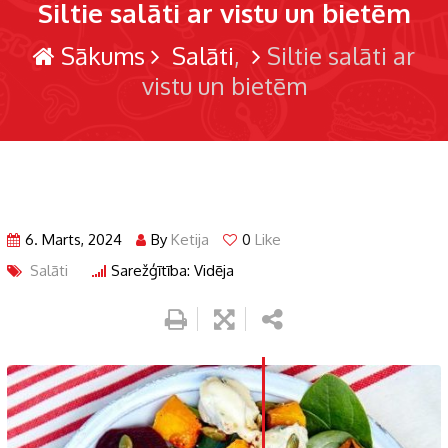
Siltie salāti ar vistu un bietēm
Sākums
Salāti
Siltie salāti ar
vistu un bietēm
6. Marts, 2024
By
Ketija
0
Like
Salāti
Sarežģītība: Vidēja