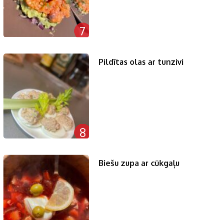
7
Pildītas olas ar tunzivi
8
Biešu zupa ar cūkgaļu