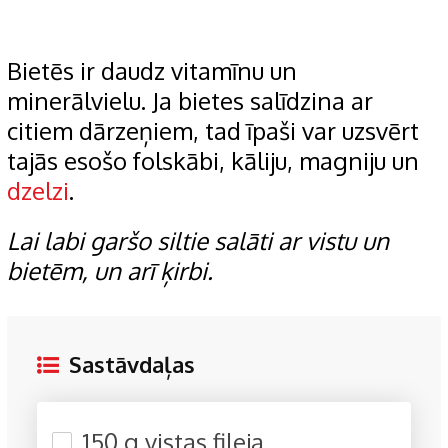
Bietēs ir daudz vitamīnu un
minerālvielu. Ja bietes salīdzina ar
citiem dārzeņiem, tad īpaši var uzsvērt
tajās esošo folskābi, kāliju, magniju un
dzelzi
.
Lai labi garšo siltie salāti ar vistu un
bietēm, un arī ķirbi.
Sastāvdaļas
150 g vistas fileja