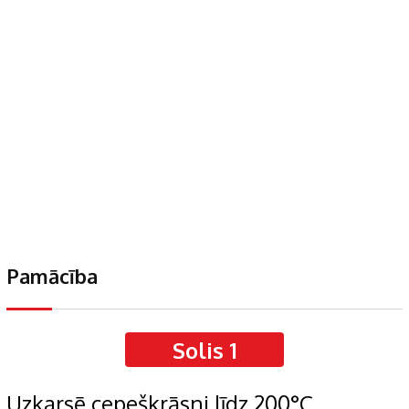
Pamācība
Solis 1
Uzkarsē cepeškrāsni līdz 200°C.