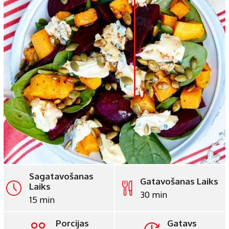
LinkedIn
Whatsapp
Pinterest
Print
Sagatavošanas
Gatavošanas Laiks
Laiks
30 min
15 min
Porcijas
Gatavs