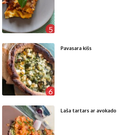
5
Pavasara kišs
6
Laša tartars ar avokado