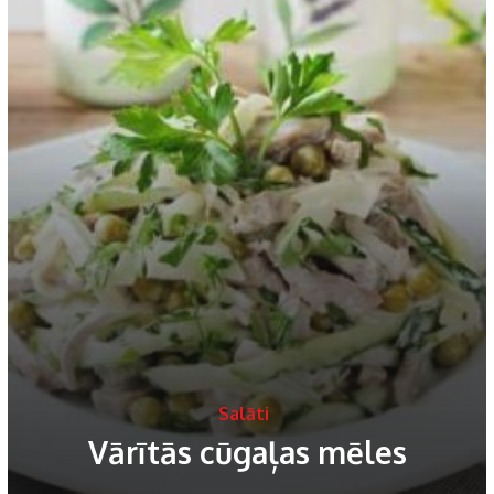
Salāti
Vārītās cūgaļas mēles