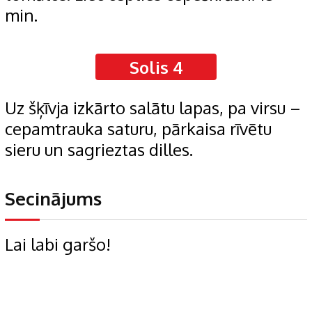
min.
Solis 4
Uz šķīvja izkārto salātu lapas, pa virsu –
cepamtrauka saturu, pārkaisa rīvētu
sieru un sagrieztas dilles.
Secinājums
Lai labi garšo!