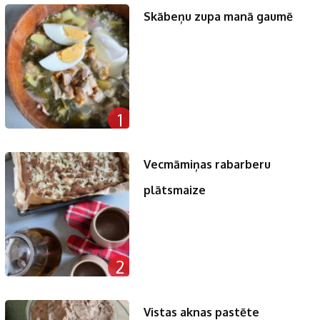
Skābeņu zupa manā gaumē
1
Vecmāmiņas rabarberu
plātsmaize
2
Vistas aknas pastēte