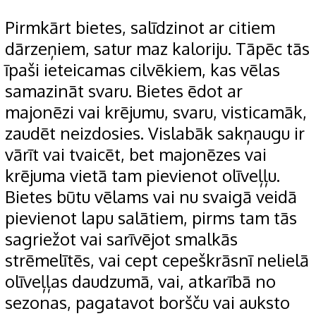
Pirmkārt bietes, salīdzinot ar citiem
dārzeņiem, satur maz kaloriju. Tāpēc tās
īpaši ieteicamas cilvēkiem, kas vēlas
samazināt svaru. Bietes ēdot ar
majonēzi vai krējumu, svaru, visticamāk,
zaudēt neizdosies. Vislabāk sakņaugu ir
vārīt vai tvaicēt, bet majonēzes vai
krējuma vietā tam pievienot olīveļļu.
Bietes būtu vēlams vai nu svaigā veidā
pievienot lapu salātiem, pirms tam tās
sagriežot vai sarīvējot smalkās
strēmelītēs, vai cept cepeškrāsnī nelielā
olīveļļas daudzumā, vai, atkarībā no
sezonas, pagatavot boršču vai auksto