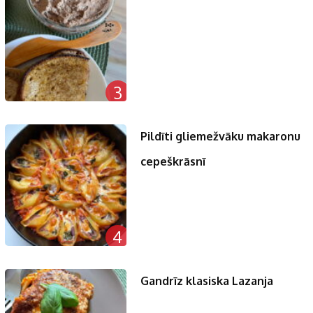
3
Pildīti gliemežvāku makaronu
cepeškrāsnī
4
Gandrīz klasiska Lazanja