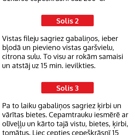
Solis 2
Vistas fileju sagriez gabaliņos, ieber
bļodā un pievieno vistas garšvielu,
citrona sulu. To visu ar rokām samaisi
un atstāj uz 15 min. ievilkties.
Solis 3
Pa to laiku gabaliņos sagriez ķirbi un
vārītas bietes. Cepamtrauku iesmērē ar
olīveļļu un kārto tajā vistu, bietes, ķirbi,
tomātus. Liec cepties cepeškrāsnī 15