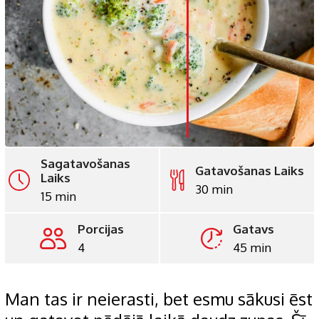
LinkedIn
Whatsapp
Pinterest
Print
Sagatavošanas
Gatavošanas Laiks
Laiks
30 min
15 min
Porcijas
Gatavs
4
45 min
Man tas ir neierasti, bet esmu sākusi ēst