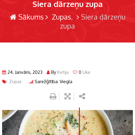
Siera dārzeņu zupa
Sākums
Zupas
Siera dārzeņu
zupa
24. Janvāris, 2023
By
Ketija
0
Like
Zupas
Sarežģītība: Viegla