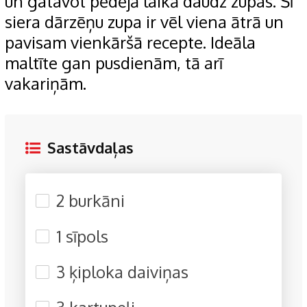
un gatavot pēdējā laikā daudz zupas. Šī
siera dārzēņu zupa ir vēl viena ātrā un
pavisam vienkāršā recepte. Ideāla
maltīte gan pusdienām, tā arī
vakariņām.
Sastāvdaļas
2 burkāni
1 sīpols
3 ķiploka daiviņas