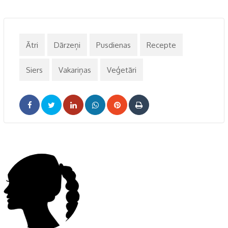
Ātri
Dārzeņi
Pusdienas
Recepte
Siers
Vakariņas
Veģetāri
LinkedIn
Whatsapp
Pinterest
Print