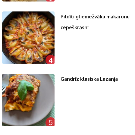
Pildīti gliemežvāku makaronu
cepeškrāsnī
4
Gandrīz klasiska Lazanja
5