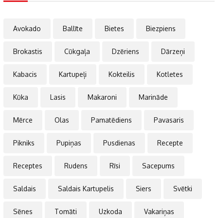
Avokado
Ballīte
Bietes
Biezpiens
Brokastis
Cūkgaļa
Dzēriens
Dārzeņi
Kabacis
Kartupeļi
Kokteilis
Kotletes
Kūka
Lasis
Makaroni
Marināde
Mērce
Olas
Pamatēdiens
Pavasaris
Pikniks
Pupiņas
Pusdienas
Recepte
Receptes
Rudens
Rīsi
Sacepums
Saldais
Saldais Kartupelis
Siers
Svētki
Sēnes
Tomāti
Uzkoda
Vakariņas