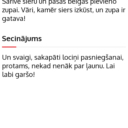
Sarīvē sieru un pašās beigās pievieno
zupai. Vāri, kamēr siers izkūst, un zupa ir
gatava!
Secinājums
Un svaigi, sakapāti lociņi pasniegšanai,
protams, nekad nenāk par ļaunu. Lai
labi garšo!