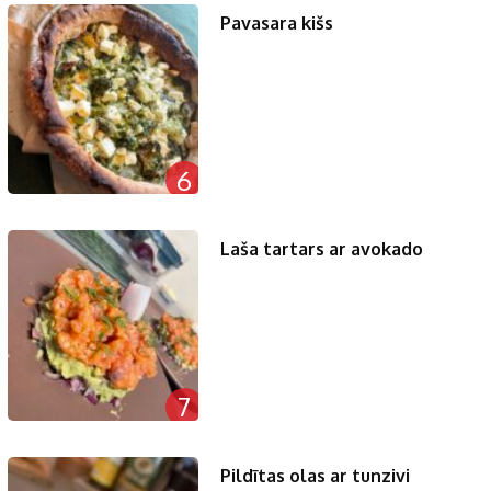
Pavasara kišs
6
Laša tartars ar avokado
7
Pildītas olas ar tunzivi