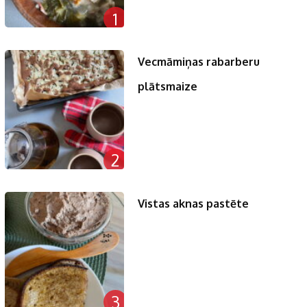
1
Vecmāmiņas rabarberu
plātsmaize
2
Vistas aknas pastēte
3