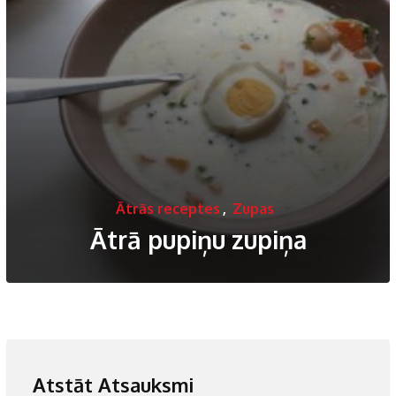
Ātrās receptes
,
Zupas
Ātrā pupiņu zupiņa
Atstāt Atsauksmi